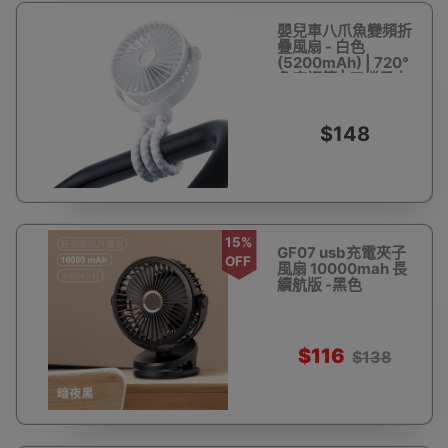
嬰兒車八爪魚變頻折
疊風扇 - 白色
(5200mAh) | 720°
角度調節 | 三檔風力
| 無刷電機
$148
15%
GF07 usb充電夾子
OFF
風扇 10000mah 長
續航版 -黑色
$116
$138