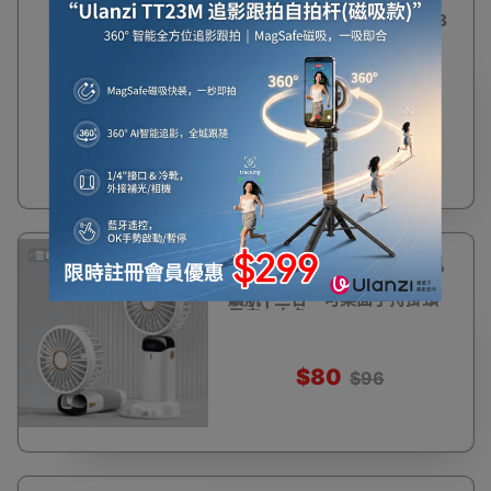
25%
Mros桌上型金屬小風扇 | USB
OFF
充電辦公室電扇 | 360度可旋
轉電扇 - USB直插款-鈦銀色
$291
$388
16%
N15 USB迷你便攜摺疊手持風
OFF
扇 | 5000mAh 10-20小時長
續航 | 三合一可桌面手持掛頸
風扇 - 白色
$80
$96