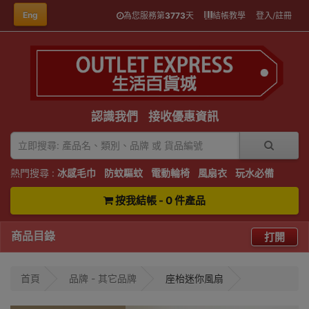
Eng
為您服務第
3773
天
結帳教學
登入/註冊
認識我們
接收優惠資訊
熱門搜尋 :
冰感毛巾
防蚊驅蚊
電動輪椅
風扇衣
玩水必備
按我結帳 - 0 件產品
商品目錄
打開
首頁
品牌 - 其它品牌
座枱迷你風扇