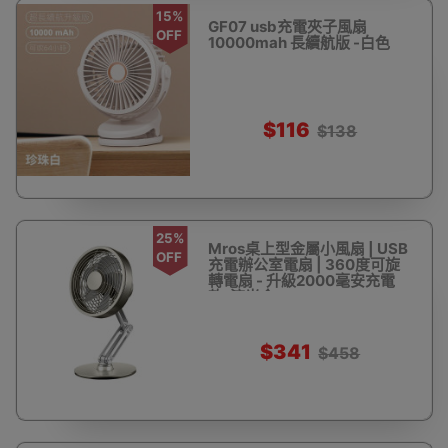
15%
GF07 usb充電夾子風扇
OFF
10000mah 長續航版 -白色
$116
$138
25%
Mros桌上型金屬小風扇 | USB
OFF
充電辦公室電扇 | 360度可旋
轉電扇 - 升級2000毫安充電
款-流光金
$341
$458