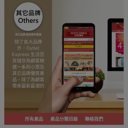
其它品牌 座枱迷你風扇
除了各大品牌
外，Outlet
Express 生活百
貨城亦為顧客精
選一系列小眾及
其它品牌優質產
品，除了為顧客
帶來最新最潮的
產品外，亦包括
了多個實用又時
尚，價廉物美、
功能齊備的產
品。
所有產品
產品分類目錄
聯絡我們
我們每月會固定