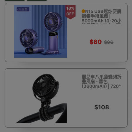
16%
N15 USB迷你便攜
OFF
摺疊手持風扇 |
5000mAh 10-20小
時長續航 | 三合一可
桌面手持掛頸風扇 -
紫色
$80
$96
嬰兒車八爪魚變頻折
疊風扇 - 黑色
(3600mAh) | 720°
角度調節 | 三檔風力
| 無刷電機
$108