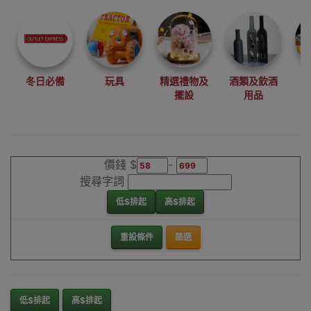
尋找最更新、最
潮、有特色而且
優惠的優質產
品，從用家的角
度為你帶來你的
冬日必備
玩具
精選禮物及
酒類及飲酒
最好選擇。
擺設
用品
其它品牌座枱迷
你風扇香港銷售
點
價錢 $
-
搜尋字詞
低$排起
高$排起
重設條件
篩選
低$排起
高$排起