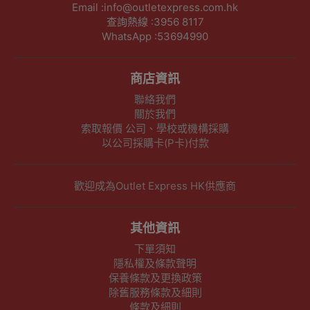
Email :info@outletexpress.com.hk
查詢熱線 :3956 8117
WhatsApp :53694990
商店資訊
聯絡我們
關於我們
索取報價 公司、學校或機構採購
以公司採購卡(P卡)付款
歡迎成為Outlet Express HK供應商
其他資訊
下單須知
隱私權及條款聲明
保養條款及更換政策
除舊服務條款及細則
條款及細則