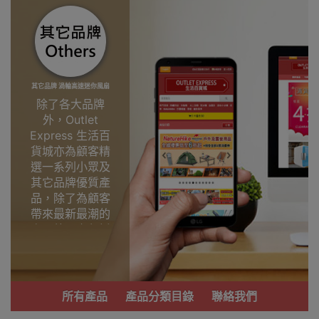
其它品牌 渦輪高速迷你風扇
除了各大品牌
外，Outlet
Express 生活百
貨城亦為顧客精
選一系列小眾及
其它品牌優質產
品，除了為顧客
帶來最新最潮的
產品外，亦包括
了多個實用又時
尚，價廉物美、
功能齊備的產
品。
所有產品
產品分類目錄
聯絡我們
我們每月會固定