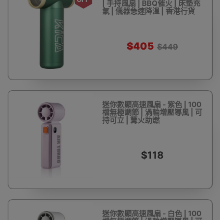
| 手持風扇 | BBQ催火 | 床墊充
氣 | 儀器急速降溫 | 香港行貨
$405
$449
迷你數顯高速風扇 - 紫色 | 100
檔無極調節 | 渦輪增壓導風 | 可
持可立 | 篝火助燃
$118
迷你數顯高速風扇 - 白色 | 100