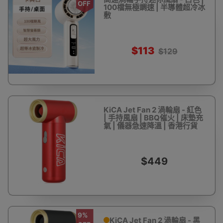
OFF
100檔無極調速 | 半導體超冷冰
敷
$113
$129
KiCA Jet Fan 2 渦輪扇 - 紅色
| 手持風扇 | BBQ催火 | 床墊充
氣 | 儀器急速降溫 | 香港行貨
$449
9%
KiCA Jet Fan 2 渦輪扇 - 黑