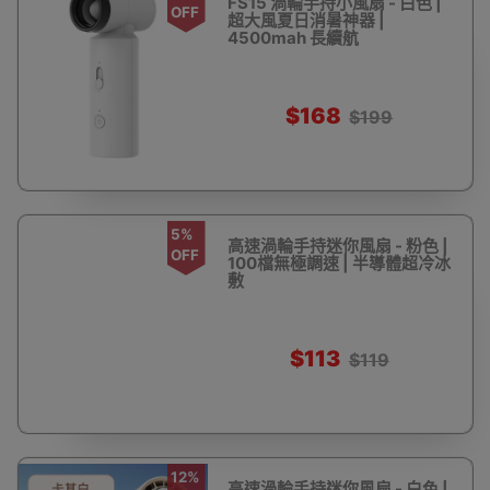
FS15 渦輪手持小風扇 - 白色 |
OFF
超大風夏日消暑神器 |
4500mah 長續航
$168
$199
5%
高速渦輪手持迷你風扇 - 粉色 |
OFF
100檔無極調速 | 半導體超冷冰
敷
$113
$119
12%
高速渦輪手持迷你風扇 - 白色 |