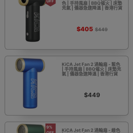
OFF
色 | 手持風扇 | BBQ催火 | 床墊
充氣 | 儀器急速降溫 | 香港行貨
$405
$449
KiCA Jet Fan 2 渦輪扇 - 藍色
| 手持風扇 | BBQ催火 | 床墊充
氣 | 儀器急速降溫 | 香港行貨
$449
9%
KiCA Jet Fan 2 渦輪扇 - 綠色
OFF