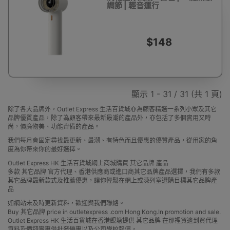
調節 | 輕音運行
$148
顯示 1 - 31 / 31 (共 1 頁)
除了各大品牌外，Outlet Express 生活百貨城亦為顧客精選一系列小眾及其它
品牌優質產品，除了為顧客帶來最新最潮的產品外，亦包括了多個實用又時
尚，價廉物美、功能齊備的產品。
我們每月會固定尋找最更新、最潮、有特色而且優惠的優質產品，從用家的角
度為你帶來你的最好選擇。
Outlet Express HK 生活百貨城網上商城購買 其它品牌 產品
多款 其它品牌 官方代理、香港供應商或進口商其它品牌產品選擇，我們有多款
其它品牌最新款式及推薦優惠，讓你輕鬆在網上或陳列室選購目標其它品牌產
品
如網站未及時更新資料，歡迎與我們聯絡。
Buy 其它品牌 price in outletexpress .com Hong Kong.In promotion and sale.
Outlet Express HK 生活百貨城在香港觀塘提供 其它品牌 在那裡買邊到買代理
資料及價錢實惠借批發優惠以及公司學校報價，