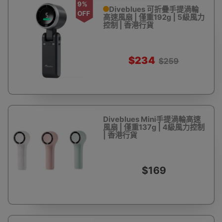
9%
Diveblues 可折疊手提渦輪
OFF
高速風扇 | 僅重192g | 5級風力
控制 | 香港行貨
$234
$259
Diveblues Mini手提渦輪高速
風扇 | 僅重137g | 4級風力控制
| 香港行貨
$169