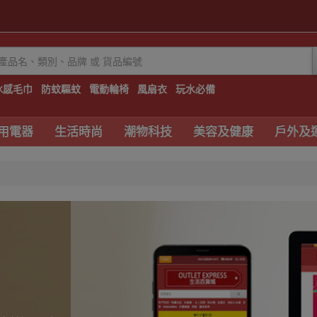
冰感毛巾
防蚊驅蚊
電動輪椅
風扇衣
玩水必備
用電器
生活時尚
潮物科技
美容及健康
戶外及