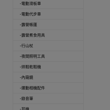
-電動滑板車
-電動代步車
-露營帳篷
-露營煮食用具
-行山杖
啞鈴
-夜間照明工具
-烘鞋乾鞋機
-內窺鏡
UV消
-運動相機配件
-錄音筆
-耳機