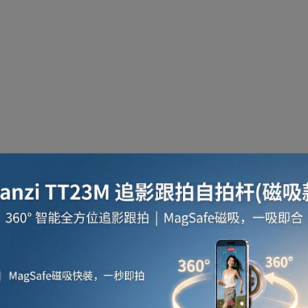
啡用品
風筒
攪拌及榨汁機
攪拌機
室內
焗爐
空氣清新機
濾水器
繪圖板
水牙
座檯扇
吸塵機
收音機
蒸氣焗爐
抽濕