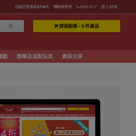
為您服務第
3774
天
結帳教學
3956 8117
登入/註冊
按我結帳 - 0 件產品
運動
娛樂及派對玩具
資訊分享