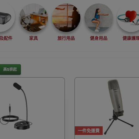
及配件
家具
旅行用品
健身用品
健康護
高$排起
灘水上活動用品
滑雪裝備用品
露營用品
釣魚用品
rduino
行車記錄儀
車用小配件
滑板
望遠
一件免運費