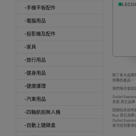
LECO
-手機平板配件
-電腦用品
室內外
-投影機及配件
-家具
-旅行用品
-健身用品
露
除了各大品牌外
齊備的產品。
-健康護理
我們每月會固
Outlet Ex
-汽車用品
多款 其它品
如網站未及時
-四軸航拍無人機
Buy 其它品牌 pric
Outlet 
-自動上鏈錶盒
更可送到香港