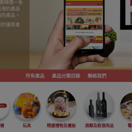
為顧客精選一系
最潮的產品
備的產品。
惠的優質產
。
所有產品
產品分類目錄
聯絡我們
必備
玩具
精選禮物及擺設
酒類及飲酒用品
電