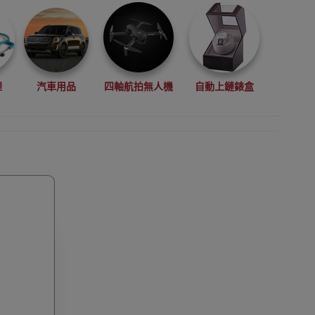
理
汽車用品
四軸航拍無人機
自動上鏈錶盒
拳擊用品
數碼影像
VR眼鏡(虛擬實景眼鏡)
鏡
廚房電器
縫紉機衣車
浮潛用品