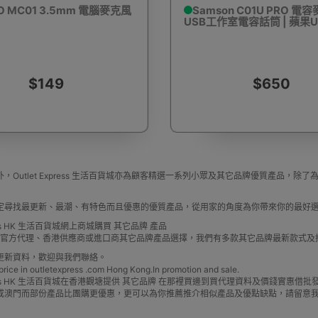
O MC01 3.5mm 電腦麥克風
Samson C01U PRO 電容
USB工作室電容話筒 | 蘋果
驅蚊蟲設備
Arduino 套裝
文儀用品
洗車神器用品
電
$149
$650
營帳篷
露營煮食用具
行山杖
夜間照明工具
烘鞋乾
，Outlet Express 生活百貨城亦為顧客精選一系列小眾及其它品牌優質產品
定尋找最更新、最潮、有特色而且優惠的優質產品，從用家的角度為你帶來你的最好
press HK 生活百貨城網上商城購買 其它品牌 產品
牌 官方代理、香港供應商或進口商其它品牌產品選擇，我們有多款其它品牌最新款式
更新資料，歡迎與我們聯絡。
e in outletexpress .com Hong Kong.In promotion and sale.
耳機
充電寶/行動移動電源
手機自拍杆/腳架
手機鏡頭
Express HK 生活百貨城在香港觀塘提供 其它品牌 在那裡買邊到買代理資料及價錢實惠
或澳門而部份產品比團購更優惠，更可以為你推薦推介相似產品及優點缺點，請留意