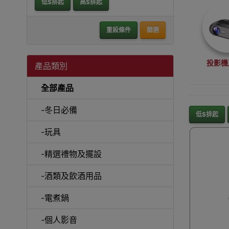
低$排起
高$排起
重設條件
篩選
投影機
產品類別
全部產品
-冬日必備
低$排起
-玩具
沙
-精選禮物及擺設
-酒類及飲酒用品
-電煮鍋
A
-個人影音