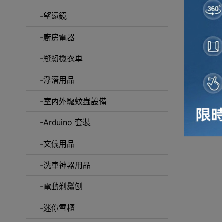
-望遠鏡
冷風
-廚房電器
-縫紉機衣車
-浮潛用品
-室內外驅蚊蟲設備
自動吸塵
-Arduino 套裝
-文儀用品
-洗車神器用品
抽
-電動剃鬚刨
-迷你雪櫃