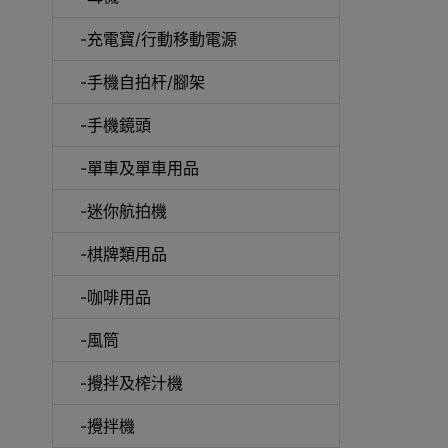
-充電寶/行動移動電源
-手機自拍杆/腳架
-手機鏡頭
-單車及單車用品
電動
-迷你航拍機
-棋牌類用品
-咖啡用品
快速
-風筒
-攪拌及榨汁機
-攪拌機