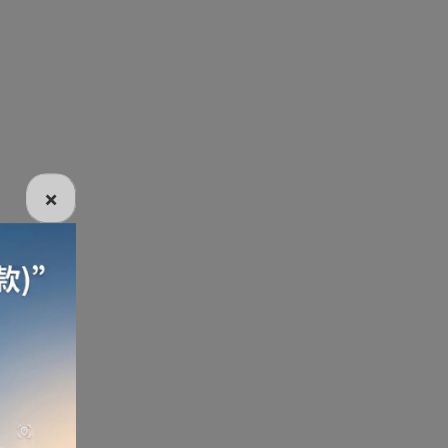
電話
電動牙刷
電煮食爐
雪櫃
×
線
電熱水機
導入導出機
風扇及冷風機
機
測體溫計
美髮造型
剪髮器