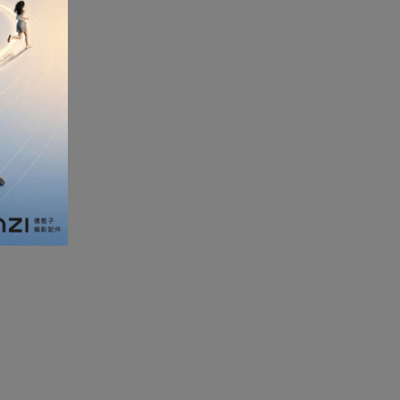
加濕器及香薰機
體重及體脂磅
新年大掃除法寶
聖誕樹
電暖蛋
電熱衣著
燒烤爐
車
血壓計
救車寶過江龍
無葉風扇