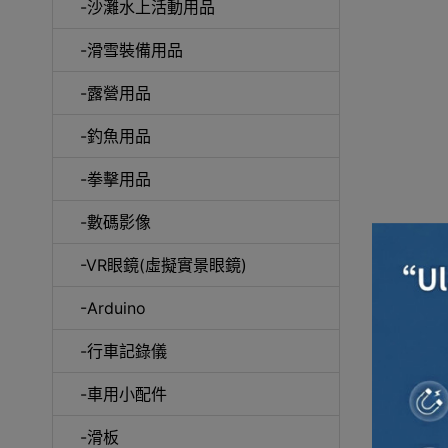
-沙灘水上活動用品
-滑雪裝備用品
咖
-露營用品
-釣魚用品
-拳擊用品
-數碼影像
-VR眼鏡(虛擬實景眼鏡)
-Arduino
-行車記錄儀
-車用小配件
-滑板