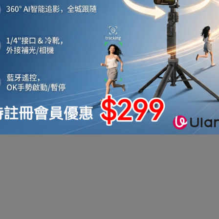
機
音響喇叭
即影即有相機
運動相機
電子鐘
機械人
太陽能充電
測量儀器
智能手錶手環及配件
真空機
迷你洗衣機
助聽器
拳套
迷你衣