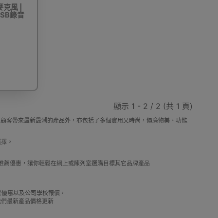
麥克風 |
USB錄音
動剃鬚刨
迷你雪櫃
電動滑板車
電動代步車
顯示 1 - 2 / 2 (共 1 頁)
鞋機
內窺鏡
運動相機配件
錄音筆
，除了為顧客帶來最新最潮的產品外，亦包括了多個實用又時尚，價廉物美、功能
選擇。
及推薦優惠，讓你輕鬆在網上或陳列室選購目標其它品牌產品
單車及單車用品
迷你航拍機
棋牌類用品
借批發優惠以及公司學校報價，
我們最新產品價格更新