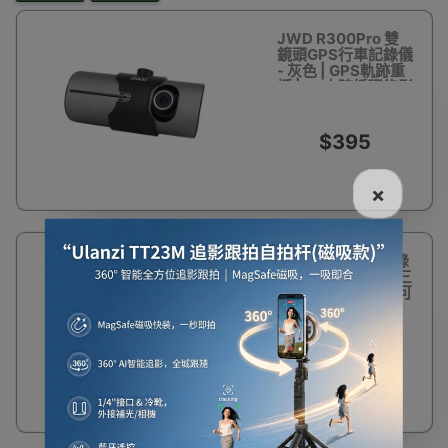
JWD R300Pro 雙
鏡頭GPS行車記錄儀
- 灰色 | GPS軌跡重
播 | 24小時循環錄影
| 緊急錄製鎖定現場
$395
×
S8 2K高清行車記錄
器 | 車前車內車後 三
錄同屏 | 前後雙錄 可
影車內
$398