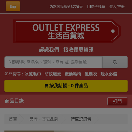
Eng
為您服務第
3776
天
結帳教學
登入/註冊
認識我們
接收優惠資訊
熱門搜尋 :
冰感毛巾
防蚊驅蚊
電動輪椅
風扇衣
玩水必備
按我結帳 - 0 件產品
商品目錄
打開
首頁
品牌 - 其它品牌
行車記錄儀