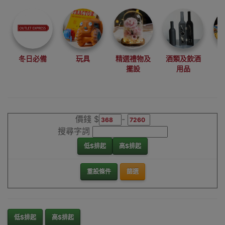
尋找最更新、最
潮、有特色而且
優惠的優質產
品，從用家的角
度為你帶來你的
冬日必備
玩具
精選禮物及
酒類及飲酒
最好選擇。
擺設
用品
其它品牌行車記
錄儀香港銷售點
價錢 $
-
搜尋字詞
低$排起
高$排起
重設條件
篩選
低$排起
高$排起