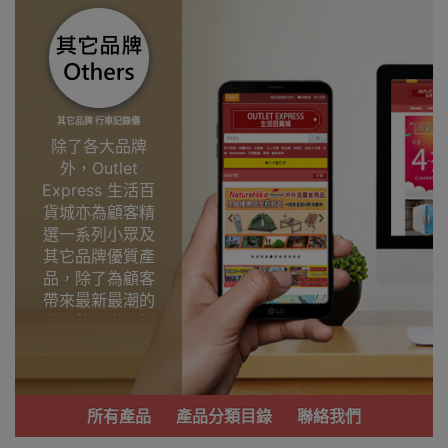
其它品牌 行車記錄儀
除了各大品牌
外，Outlet
Express 生活百
貨城亦為顧客精
選一系列小眾及
其它品牌優質產
品，除了為顧客
帶來最新最潮的
產品外，亦包括
了多個實用又時
尚，價廉物美、
功能齊備的產
品。
所有產品
產品分類目錄
聯絡我們
我們每月會固定