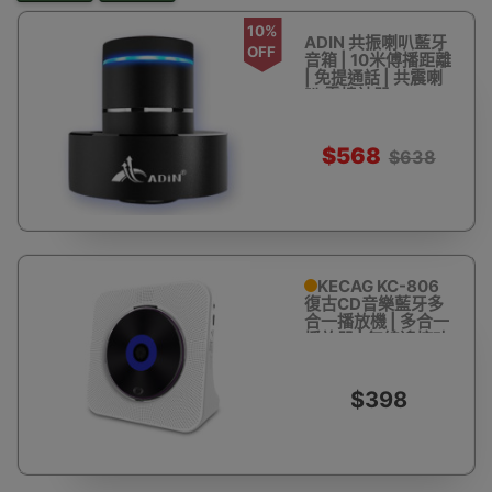
10%
ADIN 共振喇叭藍牙
OFF
音箱 | 10米傅播距離
| 免提通話 | 共震喇
叭 震樓神器
$568
$638
KECAG KC-806
復古CD音樂藍牙多
合一播放機 | 多合一
播放器 | 無線遙控功
能
$398