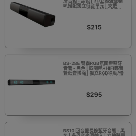
牙音箱 - 黑色 | 3D立體聲雙喇
叭搭配獨立低音單元 | 支援
FLAC/APE無損音樂格式播放
$215
BS-28E 聲霸RGB氛圍燈藍牙
音響 - 黑色 | 四喇叭+HIFI導音
管低音增強 | 獨立RGB律動/慢
閃/關閉三模式光效 | 無線立體
聲配對
$295
BS10 回音壁長條藍牙音響 - 黑
色 | 多母音來源輸入 | 立體聲環