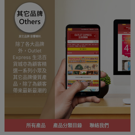
其它品牌 音響喇叭
除了各大品牌
外，Outlet
Express 生活百
貨城亦為顧客精
選一系列小眾及
其它品牌優質產
品，除了為顧客
帶來最新最潮的
產品外，亦包括
了多個實用又時
尚，價廉物美、
功能齊備的產
品。
所有產品
產品分類目錄
聯絡我們
我們每月會固定