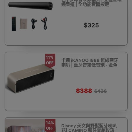
繞聲道 | 全功能實體按鍵
$325
11%
卡農 iKANOO I988 無線藍牙
OFF
喇叭 | 藍牙音箱低音炮 - 金色
$388
$436
14%
Disney 美女與野獸藍芽喇叭
OFF
花| CAMINO 藍牙音箱玫瑰