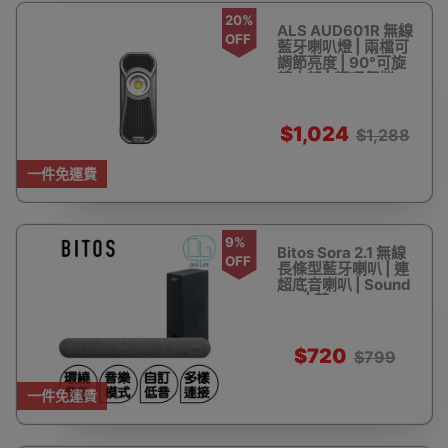
20%
ALS AUD601R 無線
OFF
藍牙喇叭燈 | 兩檔可
調節亮度 | 90°可旋
轉支架 | 輕巧便攜
$1,024
$1,288
一件免運費
9%
Bitos Sora 2.1 無線
OFF
長條型藍牙喇叭 | 連
超底音喇叭 | Sound
Bar | 藍
牙/OPT/AUX/USB/RCA
輸入 | 可調Bass/高
音/EQ | 香港行貨
$720
$799
一件免運費