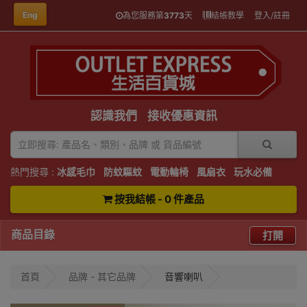
Eng
為您服務第
3773
天
結帳教學
登入/註冊
認識我們
接收優惠資訊
熱門搜尋 :
冰感毛巾
防蚊驅蚊
電動輪椅
風扇衣
玩水必備
按我結帳 - 0 件產品
商品目錄
打開
首頁
品牌 - 其它品牌
音響喇叭