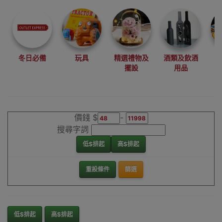
尋找最更新、最
潮、有特色而且
優惠的優質產
品，從用家的角
度為你帶來你的
冬日必備
玩具
精選禮物及
酒類及飲酒
最好選擇。
擺設
用品
其它品牌音響喇
叭香港銷售點
價錢 $
-
搜尋字詞
低$排起
高$排起
重設條件
篩選
低$排起
高$排起