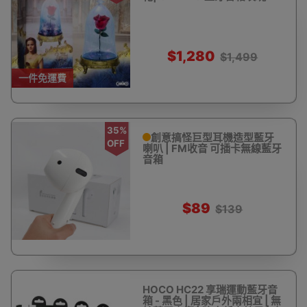
$1,280
$1,499
一件免運費
35%
創意搞怪巨型耳機造型藍牙
OFF
喇叭 | FM收音 可插卡無線藍牙
音箱
$89
$139
HOCO HC22 享瑞運動藍牙音
箱 - 黑色 | 居家戶外兩相宜 | 無