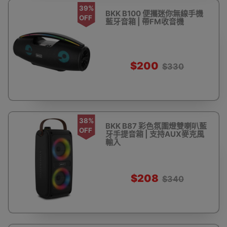
39%
BKK B100 便攜迷你無線手機
OFF
藍牙音箱 | 帶FM收音機
$200
$330
38%
BKK B87 彩色氛圍燈雙喇叭藍
OFF
牙手提音箱 | 支持AUX麥克風
輸入
$208
$340