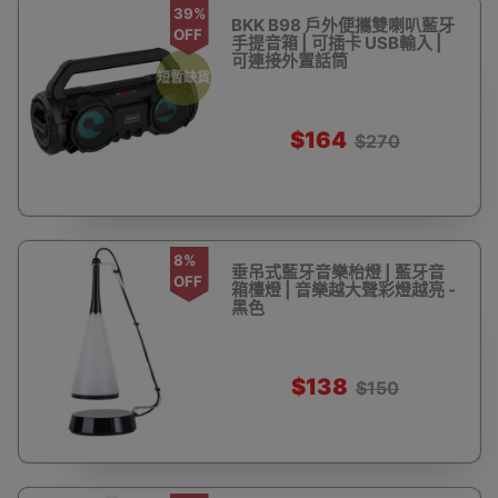
39%
BKK B98 戶外便攜雙喇叭藍牙
OFF
手提音箱 | 可插卡 USB輸入 |
可連接外置話筒
短暫缺貨
$164
$270
8%
垂吊式藍牙音樂枱燈 | 藍牙音
OFF
箱檯燈 | 音樂越大聲彩燈越亮 -
黑色
$138
$150