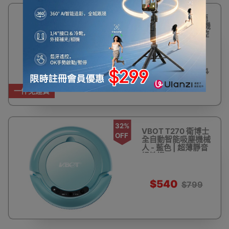
18%
ISWEEP X5 掃吸拖
OFF
一體自動掃地吸塵機
| 高頻振動濕拖 電控
水箱 | 帶自動回充
$1,223
$1,504
一件免運費
32%
VBOT T270 衛博士
OFF
全自動智能吸塵機械
人 - 藍色 | 超薄靜音
掃地機
$540
$799