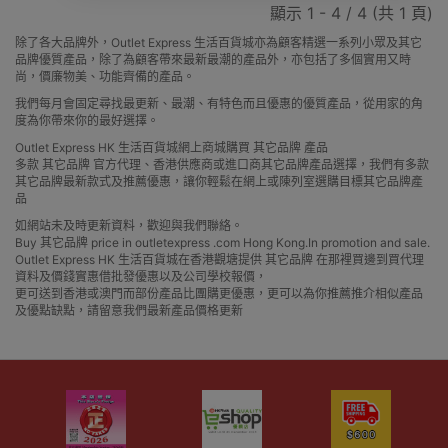
顯示 1 - 4 / 4 (共 1 頁)
除了各大品牌外，Outlet Express 生活百貨城亦為顧客精選一系列小眾及其它
品牌優質產品，除了為顧客帶來最新最潮的產品外，亦包括了多個實用又時
尚，價廉物美、功能齊備的產品。
我們每月會固定尋找最更新、最潮、有特色而且優惠的優質產品，從用家的角
度為你帶來你的最好選擇。
Outlet Express HK 生活百貨城網上商城購買 其它品牌 產品
多款 其它品牌 官方代理、香港供應商或進口商其它品牌產品選擇，我們有多款
其它品牌最新款式及推薦優惠，讓你輕鬆在網上或陳列室選購目標其它品牌產
品
如網站未及時更新資料，歡迎與我們聯絡。
Buy 其它品牌 price in outletexpress .com Hong Kong.In promotion and sale.
Outlet Express HK 生活百貨城在香港觀塘提供 其它品牌 在那裡買邊到買代理
資料及價錢實惠借批發優惠以及公司學校報價，
更可送到香港或澳門而部份產品比團購更優惠，更可以為你推薦推介相似產品
及優點缺點，請留意我們最新產品價格更新