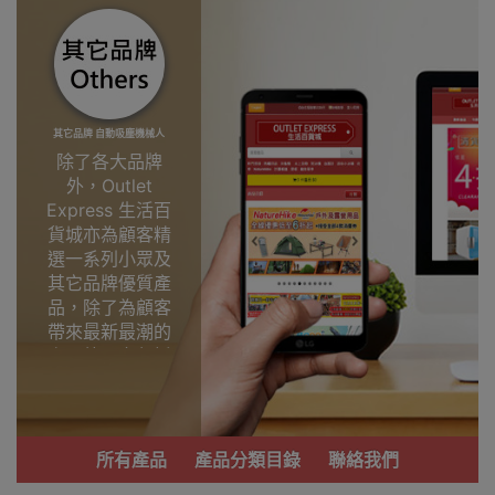
其它品牌 自動吸塵機械人
除了各大品牌
外，Outlet
Express 生活百
貨城亦為顧客精
選一系列小眾及
其它品牌優質產
品，除了為顧客
帶來最新最潮的
產品外，亦包括
了多個實用又時
尚，價廉物美、
功能齊備的產
品。
所有產品
產品分類目錄
聯絡我們
我們每月會固定