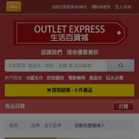
Eng
為您服務第
3776
天
結帳教學
登入/註冊
認識我們
接收優惠資訊
熱門搜尋 :
冰感毛巾
防蚊驅蚊
電動輪椅
風扇衣
玩水必備
按我結帳 - 0 件產品
商品目錄
打開
首頁
品牌 - 其它品牌
自動吸塵機械人