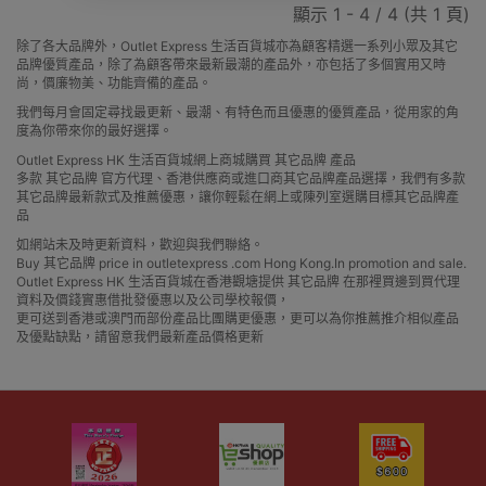
顯示 1 - 4 / 4 (共 1 頁)
除了各大品牌外，Outlet Express 生活百貨城亦為顧客精選一系列小眾及其它
品牌優質產品，除了為顧客帶來最新最潮的產品外，亦包括了多個實用又時
尚，價廉物美、功能齊備的產品。
我們每月會固定尋找最更新、最潮、有特色而且優惠的優質產品，從用家的角
度為你帶來你的最好選擇。
Outlet Express HK 生活百貨城網上商城購買 其它品牌 產品
多款 其它品牌 官方代理、香港供應商或進口商其它品牌產品選擇，我們有多款
其它品牌最新款式及推薦優惠，讓你輕鬆在網上或陳列室選購目標其它品牌產
品
如網站未及時更新資料，歡迎與我們聯絡。
Buy 其它品牌 price in outletexpress .com Hong Kong.In promotion and sale.
Outlet Express HK 生活百貨城在香港觀塘提供 其它品牌 在那裡買邊到買代理
資料及價錢實惠借批發優惠以及公司學校報價，
更可送到香港或澳門而部份產品比團購更優惠，更可以為你推薦推介相似產品
及優點缺點，請留意我們最新產品價格更新