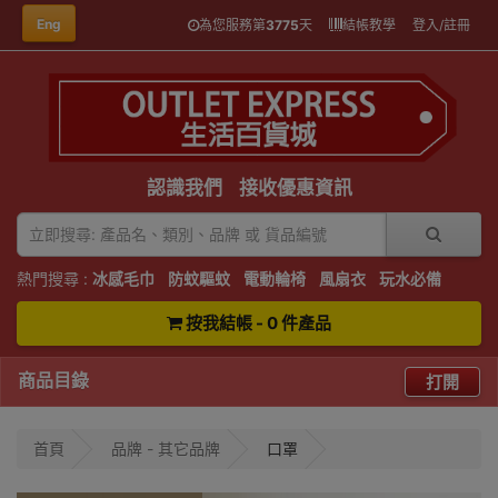
Eng
為您服務第
3775
天
結帳教學
登入/註冊
認識我們
接收優惠資訊
熱門搜尋 :
冰感毛巾
防蚊驅蚊
電動輪椅
風扇衣
玩水必備
按我結帳 - 0 件產品
商品目錄
打開
首頁
品牌 - 其它品牌
口罩