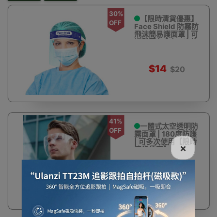
30%
【限時清貨優惠】
OFF
Face Shield 防霧防
飛沫簡易護面罩 | 可
調鬆緊 | 成人一次性
面罩
$14
$20
41%
一體式太空透明防
OFF
霧面罩 | 180度防護
| 可多次使用【限時
×
清貨優惠】
$32
$55