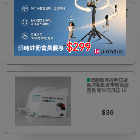
85%
一體式太空透明防
OFF
霧面罩 | 180度防護
| 可多次使用 - 兒童
款
$8
$55
塑膠微笑透明口罩
飯店餐飲食堂廚師服
務員 衛生防飛沫 10
只裝
$36