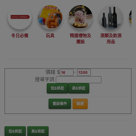
尋找最更新、最
潮、有特色而且
優惠的優質產
品，從用家的角
度為你帶來你的
冬日必備
玩具
精選禮物及
酒類及飲酒
最好選擇。
擺設
用品
其它品牌口罩香
港銷售點
價錢 $
-
搜尋字詞
低$排起
高$排起
重設條件
篩選
低$排起
高$排起