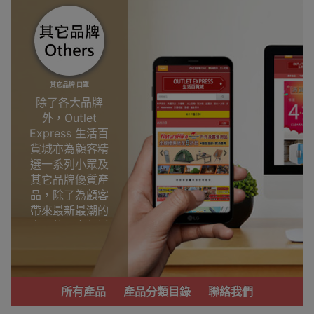
其它品牌 口罩
除了各大品牌
外，Outlet
Express 生活百
貨城亦為顧客精
選一系列小眾及
其它品牌優質產
品，除了為顧客
帶來最新最潮的
產品外，亦包括
了多個實用又時
尚，價廉物美、
功能齊備的產
品。
所有產品
產品分類目錄
聯絡我們
我們每月會固定