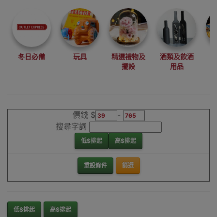
尋找最更新、最
潮、有特色而且
優惠的優質產
品，從用家的角
度為你帶來你的
冬日必備
玩具
精選禮物及
酒類及飲酒
最好選擇。
擺設
用品
其它品牌運動護
具香港銷售點
價錢 $
-
搜尋字詞
低$排起
高$排起
重設條件
篩選
低$排起
高$排起