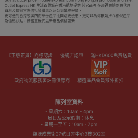
Buy 其它品牌 price in outletexpress .com Hong Kong.In promotion and sale.
Outlet Express HK 生活百貨城在香港觀塘提供 其它品牌 在那裡買邊到買代理
資料及價錢實惠借批發優惠以及公司學校報價，
更可送到香港或澳門而部份產品比團購更優惠，更可以為你推薦推介相似產品
及優點缺點，請留意我們最新產品價格更新
【正版正貨】商標認證
優網店認證
滿HKD600免費送貨
政府物流服務署註冊供應商
精選產品會員額外折扣
陳列室資料
- 星期六：10am - 4pm
- 周日及公眾假期：休息
- 星期一至五：10am - 7pm
觀塘成業街27號日昇中心3樓302室