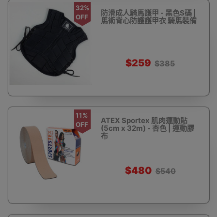
32%
防滑成人騎馬護甲 - 黑色S碼 |
OFF
馬術背心防護護甲衣 騎馬裝備
$259
$385
11%
ATEX Sportex 肌肉運動貼
OFF
(5cm x 32m) - 杏色 | 運動膠
布
$480
$540