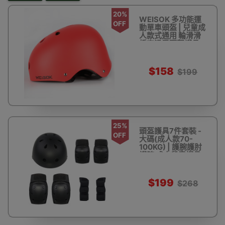
20%
WEISOK 多功能運
OFF
動單車頭盔 | 兒童成
人款式通用 輪滑滑
板車滑雪頭盔護具 -
紅色大碼
$158
$199
25%
頭盔護具7件套裝 -
OFF
大碼(成人款70-
100KG) | 護腕護肘
護膝 成人兒童護具
$199
$268