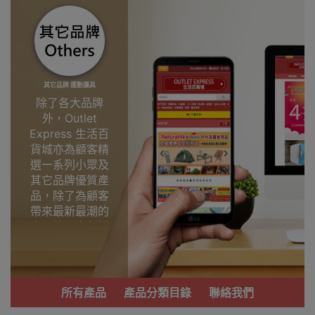
其它品牌 運動護具
除了各大品牌
外，Outlet
Express 生活百
貨城亦為顧客精
選一系列小眾及
其它品牌優質產
品，除了為顧客
帶來最新最潮的
產品外，亦包括
了多個實用又時
尚，價廉物美、
功能齊備的產
品。
所有產品
產品分類目錄
聯絡我們
我們每月會固定