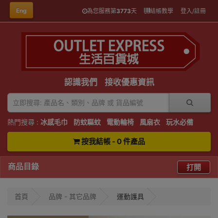
Eng
為您服務第
3773
天
結帳教學
登入/註冊
認識我們
接收優惠資訊
熱門搜尋 :
冰感毛巾
防蚊驅蚊
電動輪椅
風扇衣
玩水必備
按我結帳 - 0 件產品
商品目錄
打開
首頁
品牌 - 其它品牌
運動護具