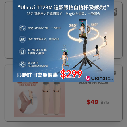
JINDING 絲絨柔滑
電動去死皮磨腳皮機
$78
34%
充電式磨腳皮神器
OFF
- 粉色 | 雙檔調節 |
機頭可拆卸更換
$49
$75