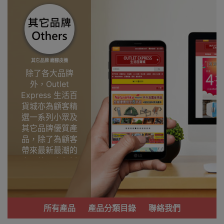
其它品牌 磨腳皮機
除了各大品牌
外，Outlet
Express 生活百
貨城亦為顧客精
選一系列小眾及
其它品牌優質產
品，除了為顧客
帶來最新最潮的
產品外，亦包括
了多個實用又時
尚，價廉物美、
功能齊備的產
品。
所有產品
產品分類目錄
聯絡我們
我們每月會固定