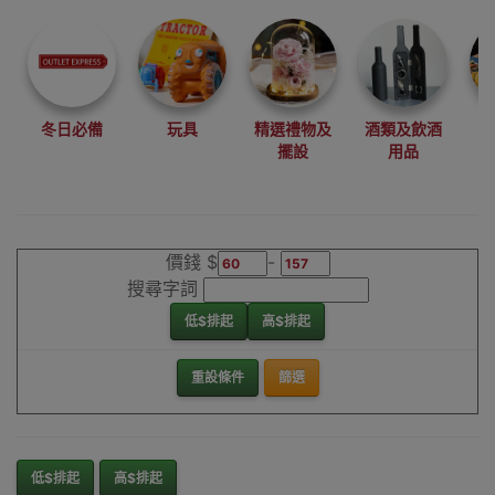
尋找最更新、最
潮、有特色而且
優惠的優質產
品，從用家的角
度為你帶來你的
冬日必備
玩具
精選禮物及
酒類及飲酒
最好選擇。
擺設
用品
其它品牌磨腳皮
機香港銷售點
價錢 $
-
搜尋字詞
低$排起
高$排起
重設條件
篩選
低$排起
高$排起