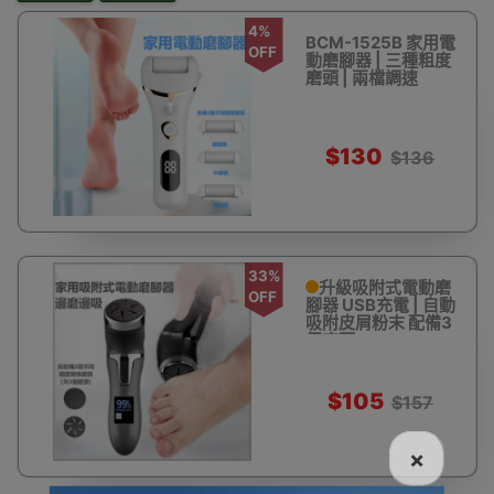
4%
BCM-1525B 家用電
OFF
動磨腳器 | 三種粗度
磨頭 | 兩檔調速
$130
$136
33%
升級吸附式電動磨
OFF
腳器 USB充電 | 自動
吸附皮屑粉末 配備3
個磨頭
$105
$157
×