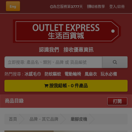
Eng
為您服務第
3777
天
結帳教學
登入/註冊
認識我們
接收優惠資訊
熱門搜尋 :
冰感毛巾
防蚊驅蚊
電動輪椅
風扇衣
玩水必備
按我結帳 - 0 件產品
商品目錄
打開
首頁
品牌 - 其它品牌
磨腳皮機