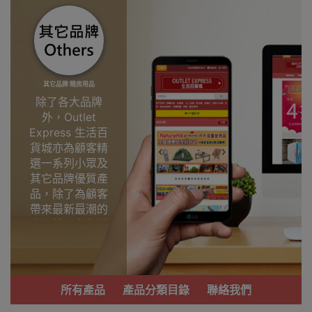
其它品牌 睡房用品
除了各大品牌
外，Outlet
Express 生活百
貨城亦為顧客精
選一系列小眾及
其它品牌優質產
品，除了為顧客
帶來最新最潮的
產品外，亦包括
了多個實用又時
尚，價廉物美、
功能齊備的產
品。
所有產品
產品分類目錄
聯絡我們
我們每月會固定