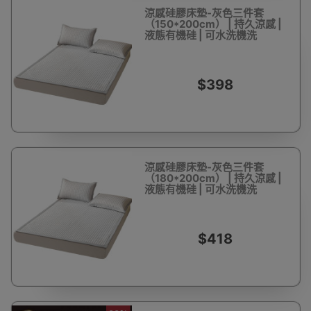
涼感硅膠床墊-灰色三件套
（150*200cm） | 持久涼感 |
液態有機硅 | 可水洗機洗
$398
涼感硅膠床墊-灰色三件套
（180*200cm） | 持久涼感 |
液態有機硅 | 可水洗機洗
$418