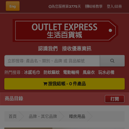
Eng
為您服務第
3775
天
結帳教學
登入/註冊
認識我們
接收優惠資訊
熱門搜尋 :
冰感毛巾
防蚊驅蚊
電動輪椅
風扇衣
玩水必備
按我結帳 - 0 件產品
商品目錄
打開
首頁
品牌 - 其它品牌
睡房用品