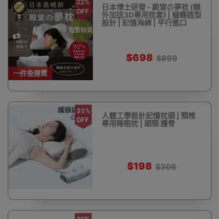
22%
日本博士研發 - 殿堂の夢枕 (額
OFF
外加送3D專用枕套) | 蝴蝶造型
設計 | 記憶海綿 | 平行進口
短暫缺貨
$698
$899
一件免運費
35%
人體工學設計記憶枕頭 | 頸椎
OFF
專用睡眠枕 | 頭頸 護脊
$198
$306
20%