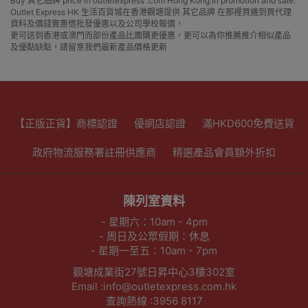
Buy 其它品牌 price in outletexpress .com Hong Kong.In promotion and sale.
Outlet Express HK 生活百貨城在香港觀塘提供 其它品牌 在那裡買邊到買代理
資料及價錢實惠借批發優惠以及公司學校報價，
更可送到香港或澳門而部份產品比團購更優惠，更可以為你推薦推介相似產品
及優點缺點，請留意我們最新產品價格更新
【正版正貨】商標認證
優網店認證
滿HKD600免費送貨
政府物流服務署註冊供應商
精選產品會員額外折扣
陳列室資料
- 星期六：10am - 4pm
- 周日及公眾假期：休息
- 星期一至五：10am - 7pm
觀塘成業街27號日昇中心3樓302室
Email :info@outletexpress.com.hk
查詢熱線 :3956 8117