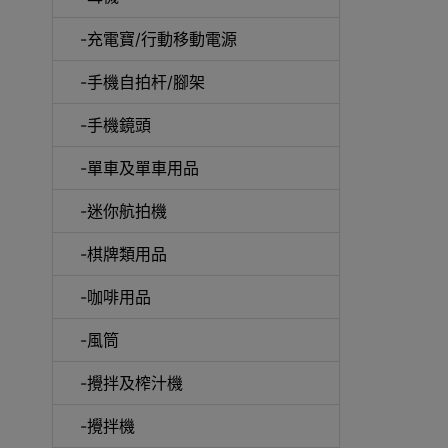
-充電寶/行動移動電源
-手機自拍杆/腳架
-手機鏡頭
-單車及單車用品
電動
-迷你航拍機
-棋牌類用品
-咖啡用品
快速
-風筒
-攪拌及榨汁機
-攪拌機