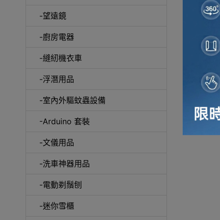
-望遠鏡
冷風
-廚房電器
-縫紉機衣車
-浮潛用品
-室內外驅蚊蟲設備
自動吸塵
-Arduino 套裝
-文儀用品
-洗車神器用品
抽
-電動剃鬚刨
-迷你雪櫃