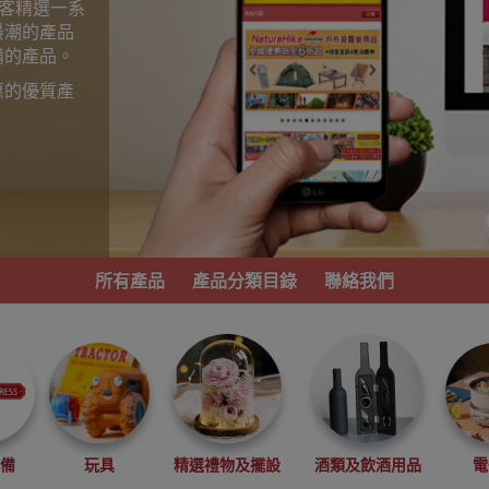
為顧客精選一系
最潮的產品
備的產品。
惠的優質產
。
所有產品
產品分類目錄
聯絡我們
必備
玩具
精選禮物及擺設
酒類及飲酒用品
電