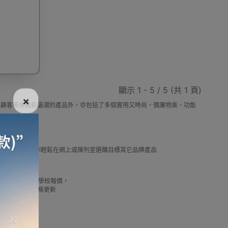
電話
電動牙刷
電煮食爐
雪櫃
顯示 1 - 5 / 5 (共 1 頁)
×
，除了為顧客帶來最新最潮的產品外，亦包括了多個實用又時尚，價廉物美、功能
線
電熱水機
導入導出機
風扇及冷風機
選擇。
及推薦優惠，讓你輕鬆在網上或陳列室選購目標其它品牌產品
借批發優惠以及公司學校報價，
機
測體溫計
美髮造型
剪髮器
我們最新產品價格更新