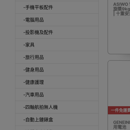
ASIWO
-手機平板配件
旋槳9kg
| 十重
-電腦用品
室內外
-投影機及配件
-家具
-旅行用品
-健身用品
露
-健康護理
-汽車用品
-四軸航拍無人機
一件免運
-自動上鏈錶盒
GENEI
用電池