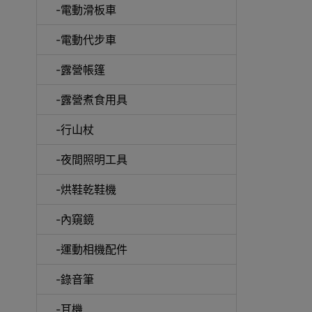
-電動滑板車
-電動代步車
-露營帳篷
-露營煮食用具
-行山杖
啞鈴
-夜間照明工具
-烘鞋乾鞋機
-內窺鏡
UV消
-運動相機配件
-錄音筆
-耳機