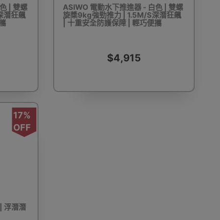
色 | 雙螺
ASIWO 電動水下推進器 - 白色 | 雙螺
S深潛狂飆
旋槳9kg強勁推力 | 1.5M/S深潛狂飆
便攜
| 十重安全防護保障 | 輕巧便攜
動剃鬚刨
迷你雪櫃
電動滑板車
電動代步車
$4,915
17%
鞋機
內窺鏡
運動相機配件
錄音筆
OFF
單車及單車用品
迷你航拍機
棋牌類用品
 | 浮潛潛