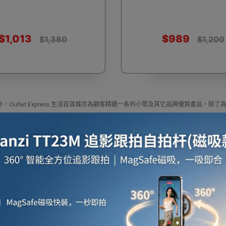
$1,013
$989
$1,380
$1,200
啡用品
風筒
攪拌及榨汁機
攪拌機
室內
，Outlet Express 生活百貨城亦為顧客精選一系列小眾及其它品牌優質產品
焗爐
空氣清新機
濾水器
繪圖板
水牙
定尋找最更新、最潮、有特色而且優惠的優質產品，從用家的角度為你帶來你的最好
press HK 生活百貨城網上商城購買 其它品牌 產品
牌 官方代理、香港供應商或進口商其它品牌產品選擇，我們有多款其它品牌最新款式
更新資料，歡迎與我們聯絡。
e in outletexpress .com Hong Kong.In promotion and sale.
Express HK 生活百貨城在香港觀塘提供 其它品牌 在那裡買邊到買代理資料及價錢實惠
座檯扇
吸塵機
收音機
蒸氣焗爐
抽濕
或澳門而部份產品比團購更優惠，更可以為你推薦推介相似產品及優點缺點，請留意