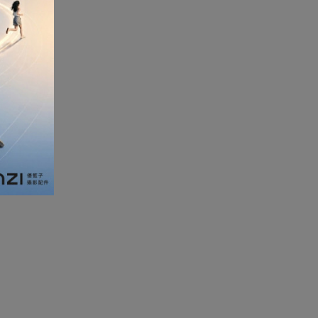
加濕器及香薰機
體重及體脂磅
新年大掃除法寶
聖誕樹
電暖蛋
電熱衣著
燒烤爐
車
血壓計
救車寶過江龍
無葉風扇