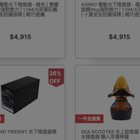
 電動水下推進器 - 綠色 | 雙螺
ASIWO 電動水下推進器 - 橘
強勁推力 | 1.5M/S深潛狂飆
旋槳9kg強勁推力 | 1.5M/
安全防護保障 | 輕巧便攜
| 十重安全防護保障 | 輕巧
驅蚊蟲設備
Arduino 套裝
文儀用品
洗車神器用品
電
$4,915
$4,915
26%
營帳篷
露營煮食用具
行山杖
夜間照明工具
烘鞋乾
OFF
費
一件免運費
耳機
充電寶/行動移動電源
手機自拍杆/腳架
手機鏡頭
NNO TRIDENT 水下推進器專
SEA SCOOTER 水上助推器
水推進器 懶人浮潛神器