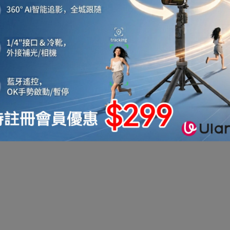
機
音響喇叭
即影即有相機
運動相機
電子鐘
機械人
太陽能充電
測量儀器
智能手錶手環及配件
真空機
迷你洗衣機
助聽器
拳套
迷你衣