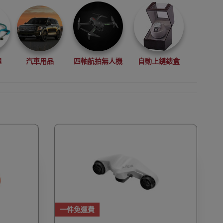
理
汽車用品
四軸航拍無人機
自動上鏈錶盒
拳擊用品
數碼影像
VR眼鏡(虛擬實景眼鏡)
鏡
廚房電器
縫紉機衣車
浮潛用品
一件免運費