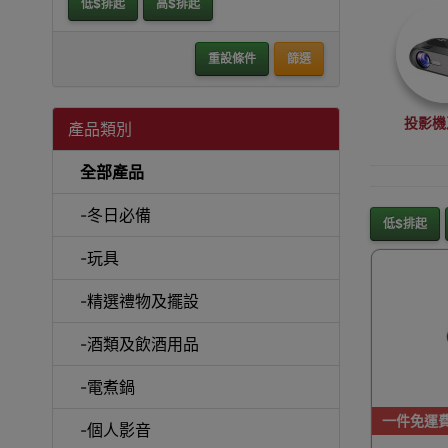
低$排起
高$排起
重設條件
篩選
投影機
產品類別
全部產品
-冬日必備
低$排起
-玩具
沙
-精選禮物及擺設
-酒類及飲酒用品
-電煮鍋
A
一件免運
-個人影音