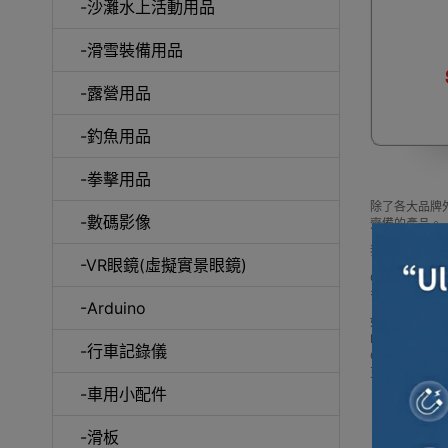
-沙灘水上活動用品
-滑雪裝備用品
咖
-露營用品
-釣魚用品
-拳擊用品
除了各大品牌外
-數碼影像
齊備的產品。
我們每月會固
-VR眼鏡(虛擬實景眼鏡)
Outlet Ex
多款 其它品
-Arduino
如網站未及時
Buy 其它品牌 pric
-行車記錄儀
Outlet 
更可送到香港
-車用小配件
-滑板