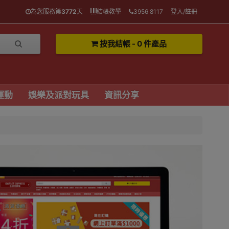
為您服務第
3772
天
結帳教學
3956 8117
登入/註冊
按我結帳 - 0 件產品
運動
娛樂及派對玩具
資訊分享