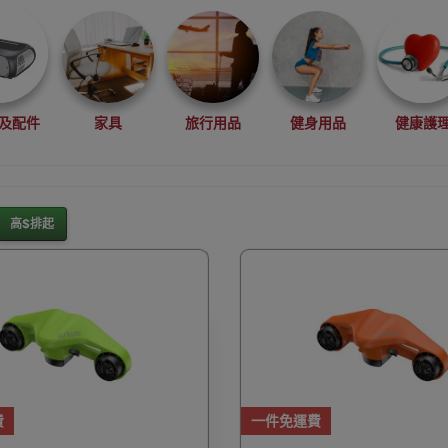
及配件
家具
旅行用品
健身用品
健康護
高$排起
灘水上活動用品
滑雪裝備用品
露營用品
釣魚用品
rduino
行車記錄儀
車用小配件
滑板
望遠
費
一件免運費