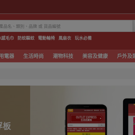
冰感毛巾
防蚊驅蚊
電動輪椅
風扇衣
玩水必備
用電器
生活時尚
潮物科技
美容及健康
戶外及
浮板