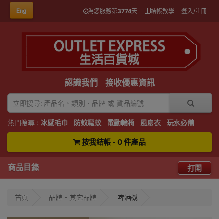
Eng
為您服務第
3774
天
結帳教學
登入/註冊
認識我們
接收優惠資訊
熱門搜尋 :
冰感毛巾
防蚊驅蚊
電動輪椅
風扇衣
玩水必備
按我結帳 - 0 件產品
商品目錄
打開
首頁
品牌 - 其它品牌
啤酒機