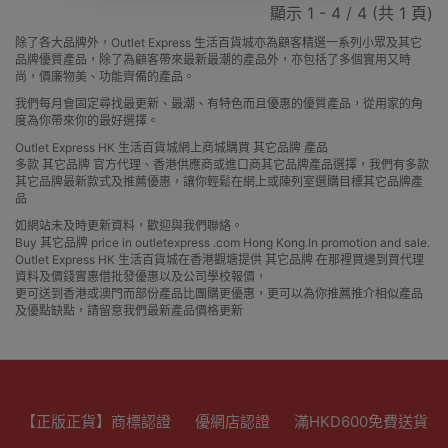
顯示 1 - 4 / 4 (共 1 頁)
除了各大品牌外，Outlet Express 生活百貨城亦為顧客精選一系列小眾及其它
品牌優質產品，除了為顧客帶來最新最潮的產品外，亦包括了多個實用又時
尚，價廉物美、功能齊備的產品。
我們每月會固定尋找最更新、最潮、有特色而且優惠的優質產品，從用家的角
度為你帶來你的最好選擇。
Outlet Express HK 生活百貨城網上商城購買 其它品牌 產品
多款 其它品牌 官方代理、香港供應商或進口商其它品牌產品選擇，我們有多款
其它品牌最新款式及推薦優惠，讓你輕鬆在網上或陳列室選購目標其它品牌產
品
如網站未及時更新資料，歡迎與我們聯絡。
Buy 其它品牌 price in outletexpress .com Hong Kong.In promotion and sale.
Outlet Express HK 生活百貨城在香港觀塘提供 其它品牌 在那裡買邊到買代理
資料及價錢實惠借批發優惠以及公司學校報價，
更可送到香港或澳門而部份產品比團購更優惠，更可以為你推薦推介相似產品
及優點缺點，請留意我們最新產品價格更新
【正版正貨】商標認證
優網店認證
滿HKD600免費送貨