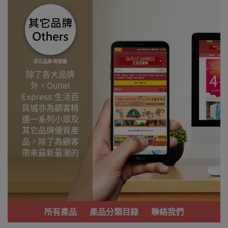
其它品牌 啤酒機
除了各大品牌
外，Outlet
Express 生活百
貨城亦為顧客精
選一系列小眾及
其它品牌優質產
品，除了為顧客
帶來最新最潮的
產品外，亦包括
了多個實用又時
尚，價廉物美、
功能齊備的產
品。
所有產品
產品分類目錄
聯絡我們
我們每月會固定