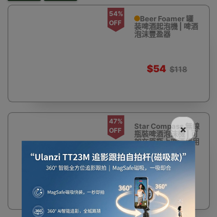
54%
Beer Foamer 罐
OFF
装啤酒起泡機 | 啤酒
泡沫豐盈器
$54
$118
47%
Star Compass 無線
×
OFF
瓶裝啤酒泡沫機 | 可
加在原瓶上啤酒使用
$173
$328