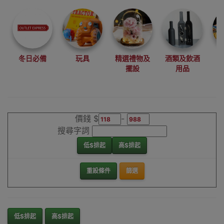
尋找最更新、最
潮、有特色而且
優惠的優質產
品，從用家的角
度為你帶來你的
冬日必備
玩具
精選禮物及
酒類及飲酒
最好選擇。
擺設
用品
其它品牌啤酒機
香港銷售點
價錢 $
-
搜尋字詞
低$排起
高$排起
重設條件
篩選
低$排起
高$排起