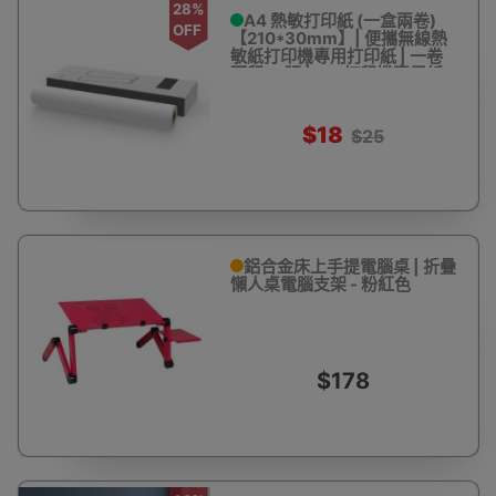
28%
A4 熱敏打印紙 (一盒兩卷)
OFF
【210*30mm】| 便攜無線熱
敏紙打印機專用打印紙 | 一卷
可印25張 | F1S打印機專用紙
$18
$25
鋁合金床上手提電腦桌 | 折疊
懶人桌電腦支架 - 粉紅色
$178