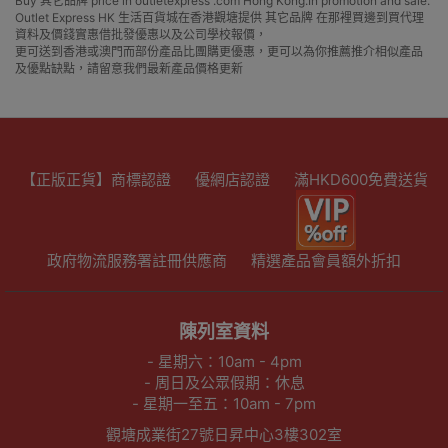
Buy 其它品牌 price in outletexpress .com Hong Kong.In promotion and sale.
Outlet Express HK 生活百貨城在香港觀塘提供 其它品牌 在那裡買邊到買代理
資料及價錢實惠借批發優惠以及公司學校報價，
更可送到香港或澳門而部份產品比團購更優惠，更可以為你推薦推介相似產品
及優點缺點，請留意我們最新產品價格更新
【正版正貨】商標認證
優網店認證
滿HKD600免費送貨
政府物流服務署註冊供應商
精選產品會員額外折扣
陳列室資料
- 星期六：10am - 4pm
- 周日及公眾假期：休息
- 星期一至五：10am - 7pm
觀塘成業街27號日昇中心3樓302室