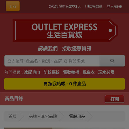
Eng
為您服務第
3773
天
結帳教學
登入/註冊
認識我們
接收優惠資訊
熱門搜尋 :
冰感毛巾
防蚊驅蚊
電動輪椅
風扇衣
玩水必備
按我結帳 - 0 件產品
商品目錄
打開
首頁
品牌 - 其它品牌
電腦用品