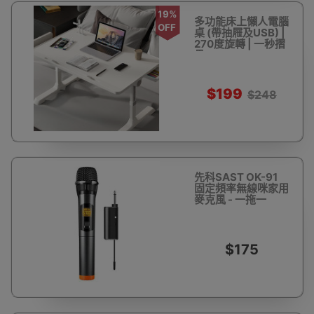
19%
多功能床上懶人電腦
OFF
桌 (帶抽屜及USB) |
270度旋轉 | 一秒摺
疊
$199
$248
先科SAST OK-91
固定頻率無線咪家用
麥克風 - 一拖一
$175