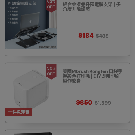
62%
鋁合金摺疊升降電腦支架 | 多
OFF
角度升降調節
$184
$488
39%
美國Mbrush Kongten 口袋手
OFF
握彩色打印機 | DIY即時印刷 |
製作紋身
$850
$1,399
一件免運費