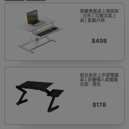
摺曡雙層桌上增高架
- 白色 | 可調式桌上
桌 | 氣壓升降
$498
鋁合金床上手提電腦
桌 | 折疊懶人桌電腦
支架 - 黑色
$178