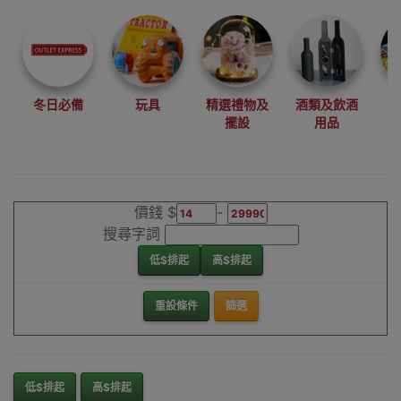
尋找最更新、最
潮、有特色而且
優惠的優質產
品，從用家的角
度為你帶來你的
冬日必備
玩具
精選禮物及
酒類及飲酒
最好選擇。
擺設
用品
其它品牌電腦用
品香港銷售點
價錢 $
-
搜尋字詞
低$排起
高$排起
重設條件
篩選
低$排起
高$排起