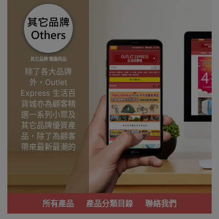
其它品牌 電腦用品
除了各大品牌
外，Outlet
Express 生活百
貨城亦為顧客精
選一系列小眾及
其它品牌優質產
品，除了為顧客
帶來最新最潮的
產品外，亦包括
了多個實用又時
尚，價廉物美、
功能齊備的產
品。
所有產品
產品分類目錄
聯絡我們
我們每月會固定