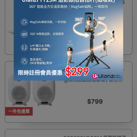
Bestand 桌面立式鋁合金電腦
OFF
散熱支架 | 手提電腦懶人支架
$215
$268
BITOS SHIRO 書架電腦喇叭 -
白色 | 無線remote遙距操控 |
雙單元涵蓋高低音域 | 香港行
貨
$799
一件免運費