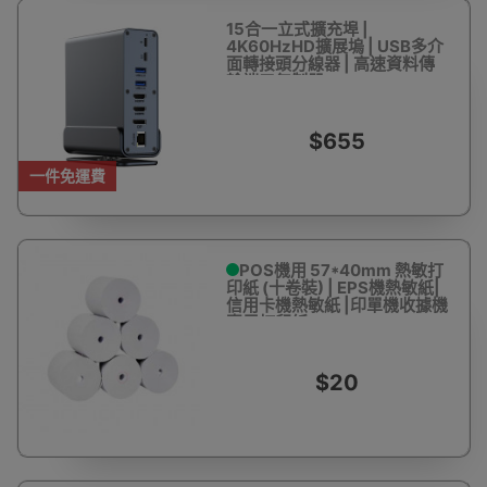
15合一立式擴充埠 |
4K60HzHD擴展塢 | USB多介
面轉接頭分線器 | 高速資料傳
輸端口复制器
$655
一件免運費
POS機用 57*40mm 熱敏打
印紙 (十卷裝) | EPS機熱敏紙|
信用卡機熱敏紙 |印單機收據機
專用打印紙
$20