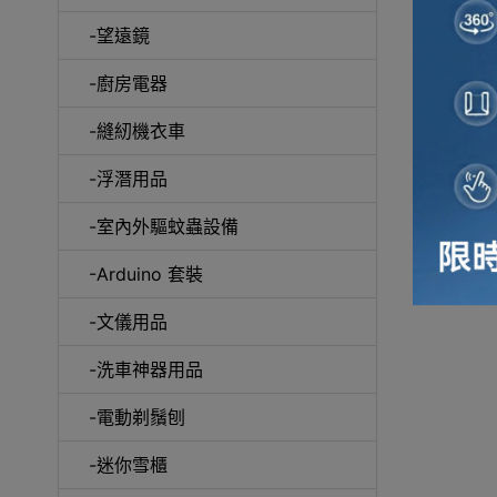
-望遠鏡
冷風
-廚房電器
-縫紉機衣車
-浮潛用品
-室內外驅蚊蟲設備
自動吸塵
-Arduino 套裝
-文儀用品
-洗車神器用品
抽
-電動剃鬚刨
-迷你雪櫃