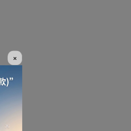
電話
電動牙刷
電煮食爐
雪櫃
×
線
電熱水機
導入導出機
風扇及冷風機
機
測體溫計
美髮造型
剪髮器