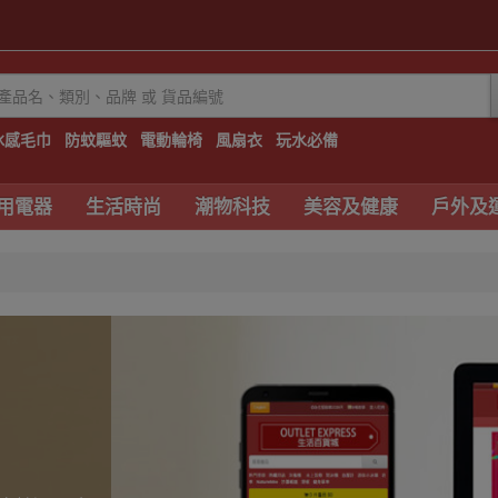
冰感毛巾
防蚊驅蚊
電動輪椅
風扇衣
玩水必備
用電器
生活時尚
潮物科技
美容及健康
戶外及