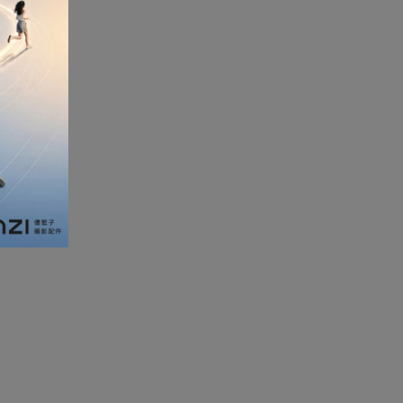
加濕器及香薰機
體重及體脂磅
新年大掃除法寶
聖誕樹
電暖蛋
電熱衣著
燒烤爐
車
血壓計
救車寶過江龍
無葉風扇