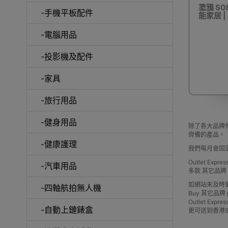
塗鴉 S0
-手機平板配件
能家居 |
-電腦用品
室內外
-投影機及配件
-家具
-旅行用品
-健身用品
露
除了各大品牌外
齊備的產品。
-健康護理
我們每月會固
Outlet Ex
-汽車用品
多款 其它品
如網站未及時
-四軸航拍無人機
Buy 其它品牌 pric
Outlet 
-自動上鏈錶盒
更可送到香港