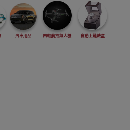
理
汽車用品
四軸航拍無人機
自動上鏈錶盒
拳擊用品
數碼影像
VR眼鏡(虛擬實景眼鏡)
鏡
廚房電器
縫紉機衣車
浮潛用品