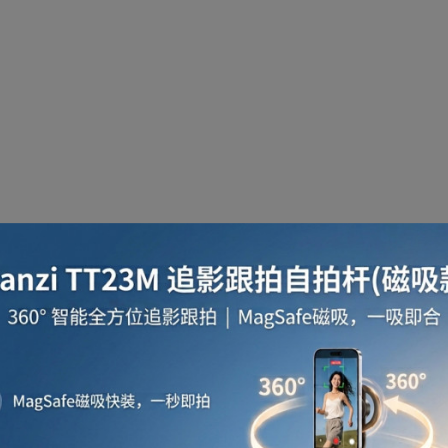
啡用品
風筒
攪拌及榨汁機
攪拌機
室內
焗爐
空氣清新機
濾水器
繪圖板
水牙
座檯扇
吸塵機
收音機
蒸氣焗爐
抽濕