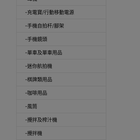
-充電寶/行動移動電源
-手機自拍杆/腳架
-手機鏡頭
-單車及單車用品
電動
-迷你航拍機
-棋牌類用品
-咖啡用品
快速
-風筒
-攪拌及榨汁機
-攪拌機