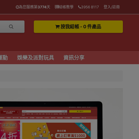
為您服務第
3774
天
結帳教學
3956 8117
登入/註冊
按我結帳 - 0 件產品
運動
娛樂及派對玩具
資訊分享