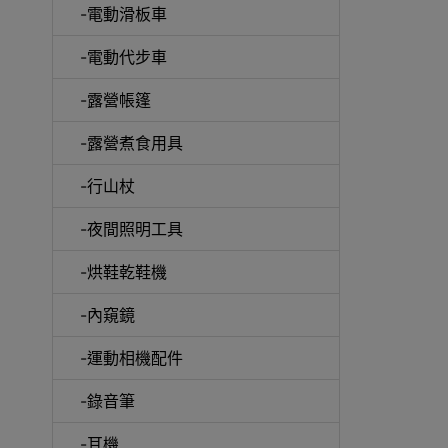
-電動滑板車
-電動代步車
-露營帳篷
-露營煮食用具
-行山杖
啞鈴
-夜間照明工具
-烘鞋乾鞋機
-內窺鏡
UV消
-運動相機配件
-錄音筆
-耳機