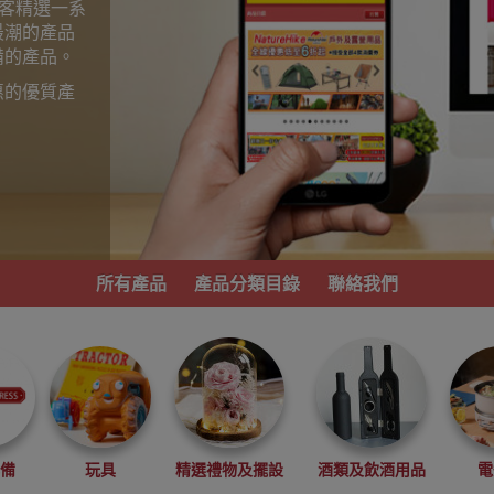
為顧客精選一系
最潮的產品
備的產品。
惠的優質產
。
所有產品
產品分類目錄
聯絡我們
必備
玩具
精選禮物及擺設
酒類及飲酒用品
電