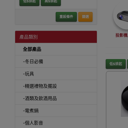
低$排起
高$排起
重設條件
篩選
投影機
產品類別
全部產品
-冬日必備
低$排起
-玩具
沙
-精選禮物及擺設
-酒類及飲酒用品
-電煮鍋
A
-個人影音