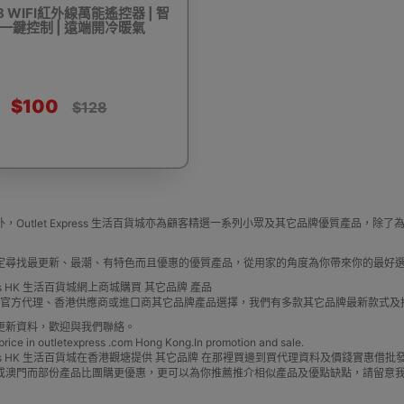
8 WIFI紅外線萬能遙控器 | 智
 一鍵控制 | 遠端開冷暖氣
驅蚊蟲設備
Arduino 套裝
文儀用品
洗車神器用品
電
$100
$128
營帳篷
露營煮食用具
行山杖
夜間照明工具
烘鞋乾
，Outlet Express 生活百貨城亦為顧客精選一系列小眾及其它品牌優質產品
定尋找最更新、最潮、有特色而且優惠的優質產品，從用家的角度為你帶來你的最好
press HK 生活百貨城網上商城購買 其它品牌 產品
牌 官方代理、香港供應商或進口商其它品牌產品選擇，我們有多款其它品牌最新款式
更新資料，歡迎與我們聯絡。
e in outletexpress .com Hong Kong.In promotion and sale.
耳機
充電寶/行動移動電源
手機自拍杆/腳架
手機鏡頭
Express HK 生活百貨城在香港觀塘提供 其它品牌 在那裡買邊到買代理資料及價錢實惠
或澳門而部份產品比團購更優惠，更可以為你推薦推介相似產品及優點缺點，請留意