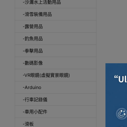
-沙灘水上活動用品
-滑雪裝備用品
咖
-露營用品
-釣魚用品
-拳擊用品
-數碼影像
-VR眼鏡(虛擬實景眼鏡)
-Arduino
-行車記錄儀
-車用小配件
-滑板