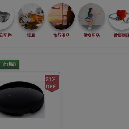
及配件
家具
旅行用品
健身用品
健康護
高$排起
灘水上活動用品
滑雪裝備用品
露營用品
釣魚用品
21%
OFF
rduino
行車記錄儀
車用小配件
滑板
望遠