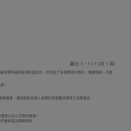
動剃鬚刨
迷你雪櫃
電動滑板車
電動代步車
顯示 1 - 1 / 1 (共 1 頁)
鞋機
內窺鏡
運動相機配件
錄音筆
，除了為顧客帶來最新最潮的產品外，亦包括了多個實用又時尚，價廉物美、功能
選擇。
及推薦優惠，讓你輕鬆在網上或陳列室選購目標其它品牌產品
單車及單車用品
迷你航拍機
棋牌類用品
借批發優惠以及公司學校報價，
我們最新產品價格更新