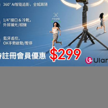
機
音響喇叭
即影即有相機
運動相機
電子鐘
機械人
太陽能充電
測量儀器
智能手錶手環及配件
真空機
迷你洗衣機
助聽器
拳套
迷你衣