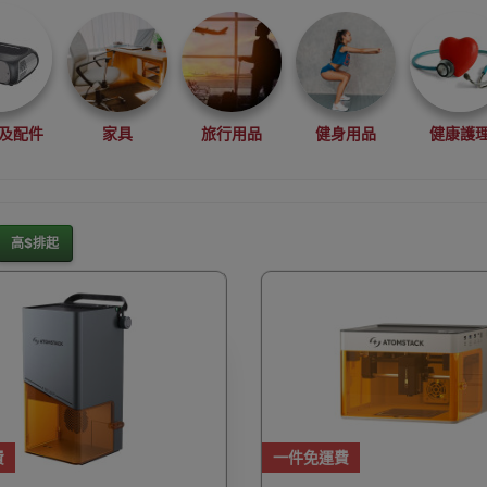
及配件
家具
旅行用品
健身用品
健康護
高$排起
灘水上活動用品
滑雪裝備用品
露營用品
釣魚用品
rduino
行車記錄儀
車用小配件
滑板
望遠
費
一件免運費