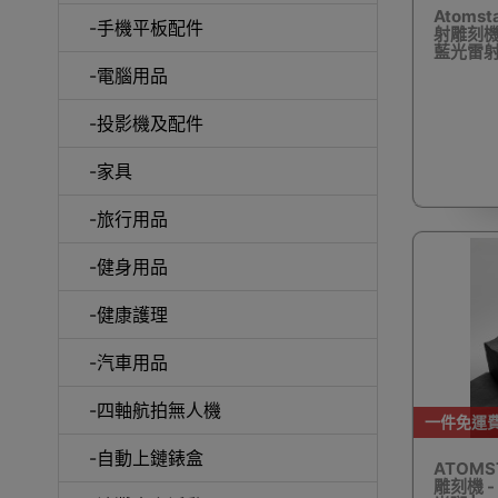
Atomst
-手機平板配件
射雕刻機 |
藍光雷射 
0.01m
-電腦用品
室內外
-投影機及配件
-家具
-旅行用品
-健身用品
露
-健康護理
-汽車用品
-四軸航拍無人機
一件免運
-自動上鏈錶盒
ATOMS
雕刻機 - 