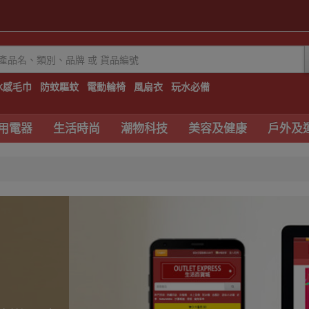
冰感毛巾
防蚊驅蚊
電動輪椅
風扇衣
玩水必備
用電器
生活時尚
潮物科技
美容及健康
戶外及