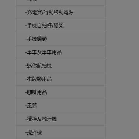
-充電寶/行動移動電源
-手機自拍杆/腳架
-手機鏡頭
-單車及單車用品
電動
-迷你航拍機
-棋牌類用品
-咖啡用品
快速
-風筒
-攪拌及榨汁機
-攪拌機