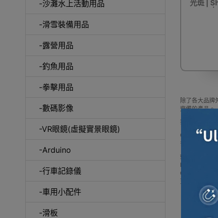
光斑 | 
-沙灘水上活動用品
4mm 
-滑雪裝備用品
咖
-露營用品
-釣魚用品
-拳擊用品
除了各大品牌外
-數碼影像
齊備的產品。
我們每月會固
-VR眼鏡(虛擬實景眼鏡)
Outlet Ex
多款 其它品
-Arduino
如網站未及時
Buy 其它品牌 pric
-行車記錄儀
Outlet 
更可送到香港
-車用小配件
-滑板