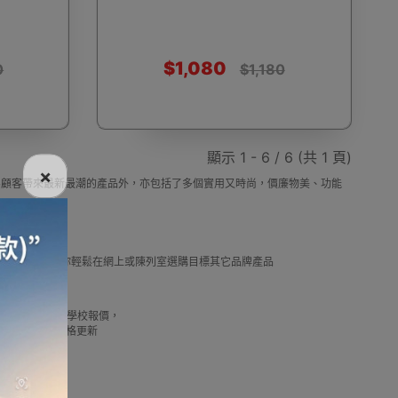
$1,080
0
$1,180
電話
電動牙刷
電煮食爐
雪櫃
顯示 1 - 6 / 6 (共 1 頁)
×
，除了為顧客帶來最新最潮的產品外，亦包括了多個實用又時尚，價廉物美、功能
線
電熱水機
導入導出機
風扇及冷風機
選擇。
及推薦優惠，讓你輕鬆在網上或陳列室選購目標其它品牌產品
借批發優惠以及公司學校報價，
機
測體溫計
美髮造型
剪髮器
我們最新產品價格更新