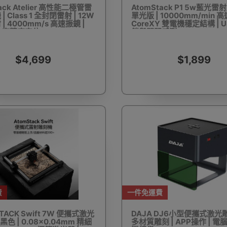
ack Atelier 高性能二極管雷
AtomStack P1 5w藍光雷
 Class 1 全封閉雷射 | 12W
單光版 | 10000mm/min 高
| 4000mm/s 高速振鏡 |
CoreXY 雙電機穩定結構 | U
m 高精度定位
鎖與開門感測
驅蚊蟲設備
Arduino 套裝
文儀用品
洗車神器用品
電
$4,699
$1,899
營帳篷
露營煮食用具
行山杖
夜間照明工具
烘鞋乾
費
一件免運費
耳機
充電寶/行動移動電源
手機自拍杆/腳架
手機鏡頭
TACK Swift 7W 便攜式激光
DAJA DJ6小型便攜式激光雕
黑色 | 0.08×0.04mm 精細
多材質雕刻 | APP操作 | 電腦