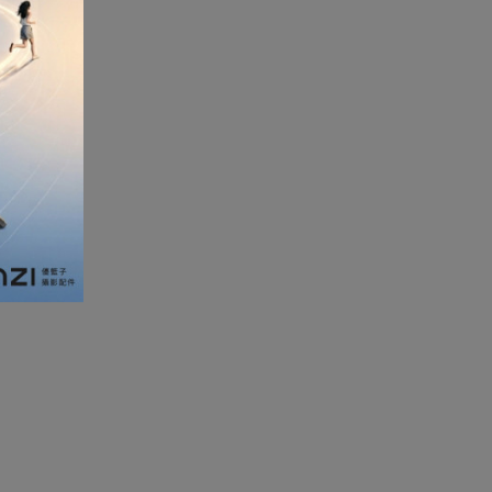
加濕器及香薰機
體重及體脂磅
新年大掃除法寶
聖誕樹
電暖蛋
電熱衣著
燒烤爐
車
血壓計
救車寶過江龍
無葉風扇