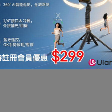
機
音響喇叭
即影即有相機
運動相機
電子鐘
機械人
太陽能充電
測量儀器
智能手錶手環及配件
真空機
迷你洗衣機
助聽器
拳套
迷你衣