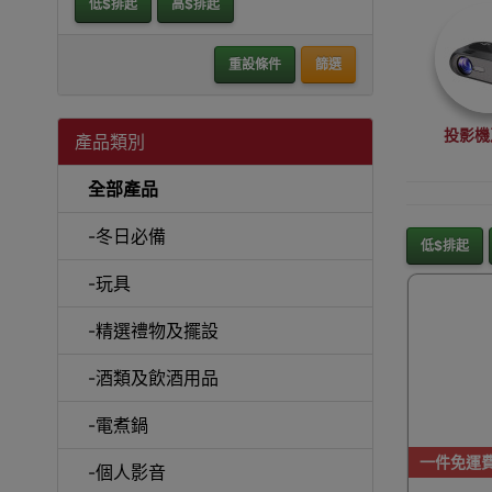
低$排起
高$排起
重設條件
篩選
投影機
產品類別
全部產品
-冬日必備
低$排起
-玩具
沙
-精選禮物及擺設
-酒類及飲酒用品
-電煮鍋
A
一件免運
-個人影音