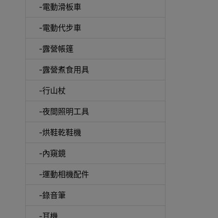
-電動滑板車
-電動代步車
-露營帳篷
-露營煮食用具
-行山杖
啞鈴
-夜間照明工具
-烘鞋乾鞋機
-內窺鏡
UV消
-運動相機配件
-錄音筆
-耳機