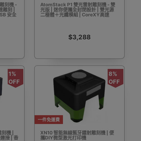
射雕刻機 -
AtomStack P1 雙光雷射雕刻機 - 雙
速雕刻 |
光版 | 迷你便攜全封閉設計 | 雙光源
SB 安全
二極體＋光纖模組 | CoreXY高速
10000mm/min
動剃鬚刨
迷你雪櫃
電動滑板車
電動代步車
$3,288
1%
8%
鞋機
內窺鏡
運動相機配件
錄音筆
OFF
OFF
一件免運費
單車及單車用品
迷你航拍機
棋牌類用品
刻機 |
XN10 智能無線藍牙鐳射雕刻機 | 便
連接 | 香
攜DIY微型激光打印機