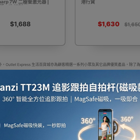
Sharp 7W 二極管激光器 |
港行貨
木板一次切割
$1,688
$1,630
$1,65
啡用品
風筒
攪拌及榨汁機
攪拌機
室內
，Outlet Express 生活百貨城亦為顧客精選一系列小眾及其它品牌優質產品
焗爐
空氣清新機
濾水器
繪圖板
水牙
定尋找最更新、最潮、有特色而且優惠的優質產品，從用家的角度為你帶來你的最好
press HK 生活百貨城網上商城購買 其它品牌 產品
牌 官方代理、香港供應商或進口商其它品牌產品選擇，我們有多款其它品牌最新款式
更新資料，歡迎與我們聯絡。
e in outletexpress .com Hong Kong.In promotion and sale.
Express HK 生活百貨城在香港觀塘提供 其它品牌 在那裡買邊到買代理資料及價錢實惠
座檯扇
吸塵機
收音機
蒸氣焗爐
抽濕
或澳門而部份產品比團購更優惠，更可以為你推薦推介相似產品及優點缺點，請留意