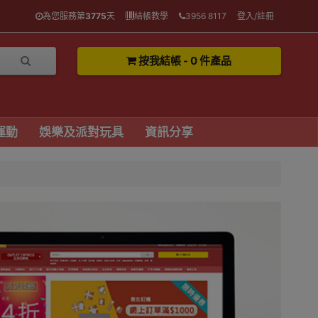
為您服務第
3775
天
結帳教學
3956 8117
登入/註冊
按我結帳 - 0 件產品
運動
娛樂及派對玩具
資訊分享