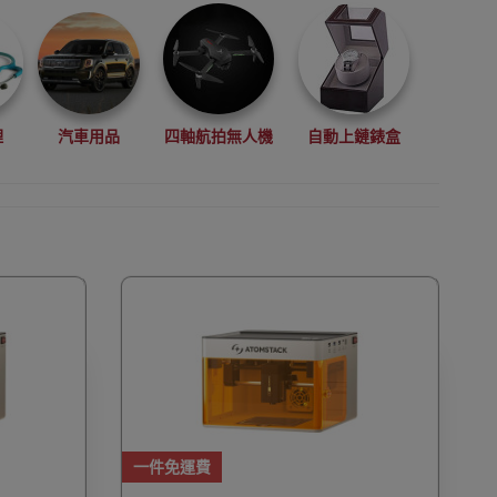
理
汽車用品
四軸航拍無人機
自動上鏈錶盒
拳擊用品
數碼影像
VR眼鏡(虛擬實景眼鏡)
鏡
廚房電器
縫紉機衣車
浮潛用品
一件免運費