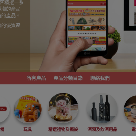
為顧客精選一系
最潮的產品
備的產品。
惠的優質產
。
所有產品
產品分類目錄
聯絡我們
必備
玩具
精選禮物及擺設
酒類及飲酒用品
電