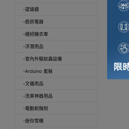
-望遠鏡
冷風
-廚房電器
-縫紉機衣車
-浮潛用品
-室內外驅蚊蟲設備
自動吸塵
-Arduino 套裝
-文儀用品
-洗車神器用品
抽
-電動剃鬚刨
-迷你雪櫃