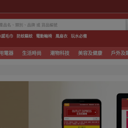
冰感毛巾
防蚊驅蚊
電動輪椅
風扇衣
玩水必備
用電器
生活時尚
潮物科技
美容及健康
戶外及