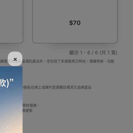
$70
電話
電動牙刷
電煮食爐
雪櫃
顯示 1 - 6 / 6 (共 1 頁)
×
，除了為顧客帶來最新最潮的產品外，亦包括了多個實用又時尚，價廉物美、功能
線
電熱水機
導入導出機
風扇及冷風機
選擇。
及推薦優惠，讓你輕鬆在網上或陳列室選購目標其它品牌產品
借批發優惠以及公司學校報價，
機
測體溫計
美髮造型
剪髮器
我們最新產品價格更新