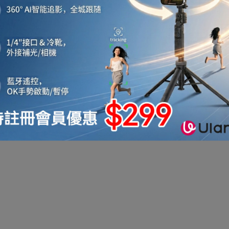
機
音響喇叭
即影即有相機
運動相機
電子鐘
機械人
太陽能充電
測量儀器
智能手錶手環及配件
真空機
迷你洗衣機
助聽器
拳套
迷你衣