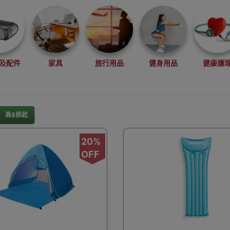
及配件
家具
旅行用品
健身用品
健康護
高$排起
灘水上活動用品
滑雪裝備用品
露營用品
釣魚用品
20%
OFF
rduino
行車記錄儀
車用小配件
滑板
望遠