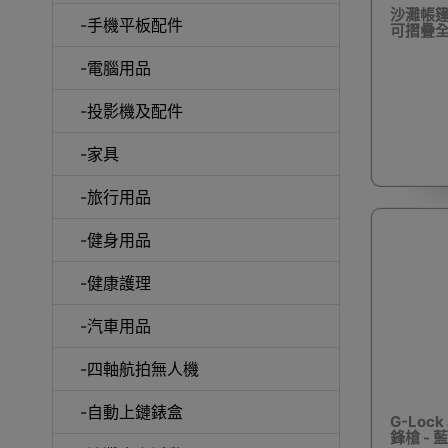
沙灘帳篷
-手機平板配件
可摺疊
-電腦用品
室內外
-投影機及配件
-家具
-旅行用品
-健身用品
露
-健康護理
-汽車用品
-四軸航拍無人機
-自動上鏈錶盒
G-Lo
鋒槍 - 