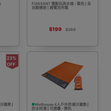
色
FUISSANT 電動玩具水槍 - 藍色 | 全
自動連射 | 鋰電池充電
動剃鬚刨
迷你雪櫃
電動滑板車
電動代步車
$199
$268
23%
鞋機
內窺鏡
運動相機配件
錄音筆
OFF
單車及單車用品
迷你航拍機
棋牌類用品
沙灘蓆 |
Wellhouse 4人戶外防潮沙灘墊 |
防水防潮 | 可摺疊 - 橙色