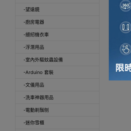
-望遠鏡
冷風
-廚房電器
-縫紉機衣車
-浮潛用品
-室內外驅蚊蟲設備
自動吸塵
-Arduino 套裝
-文儀用品
-洗車神器用品
抽
-電動剃鬚刨
-迷你雪櫃