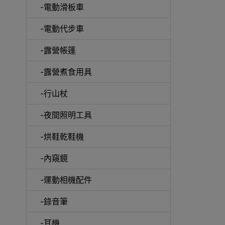
-電動滑板車
-電動代步車
-露營帳篷
-露營煮食用具
-行山杖
啞鈴
-夜間照明工具
-烘鞋乾鞋機
-內窺鏡
UV消
-運動相機配件
-錄音筆
-耳機