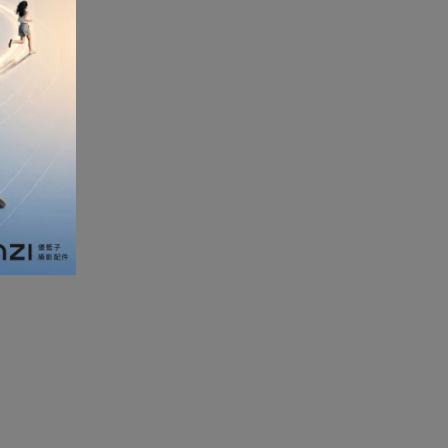
加濕器及香薰機
體重及體脂磅
新年大掃除法寶
聖誕樹
電暖蛋
電熱衣著
燒烤爐
車
血壓計
救車寶過江龍
無葉風扇