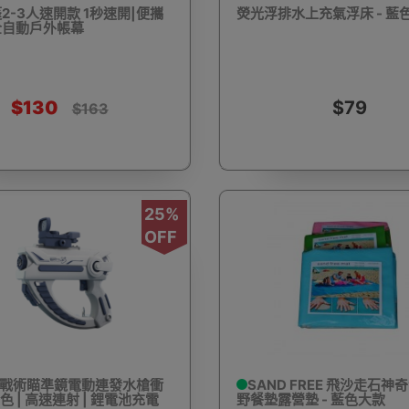
2-3人速開款 1秒速開|便攜
熒光浮排水上充氣浮床 - 藍
全自動戶外帳幕
驅蚊蟲設備
Arduino 套裝
文儀用品
洗車神器用品
電
$130
$79
$163
25%
營帳篷
露營煮食用具
行山杖
夜間照明工具
烘鞋乾
OFF
耳機
充電寶/行動移動電源
手機自拍杆/腳架
手機鏡頭
ck 戰術瞄準鏡電動連發水槍衝
SAND FREE 飛沙走石神奇
藍色 | 高速連射 | 鋰電池充電
野餐墊露營墊 - 藍色大款