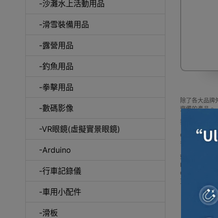
-沙灘水上活動用品
-滑雪裝備用品
咖
-露營用品
-釣魚用品
-拳擊用品
除了各大品牌外
-數碼影像
齊備的產品。
我們每月會固
-VR眼鏡(虛擬實景眼鏡)
Outlet Ex
多款 其它品
-Arduino
如網站未及時
Buy 其它品牌 pric
-行車記錄儀
Outlet 
更可送到香港
-車用小配件
-滑板