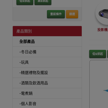
低$排起
高$排起
重設條件
篩選
投影機
產品類別
全部產品
-冬日必備
低$排起
-玩具
沙
-精選禮物及擺設
-酒類及飲酒用品
-電煮鍋
A
-個人影音