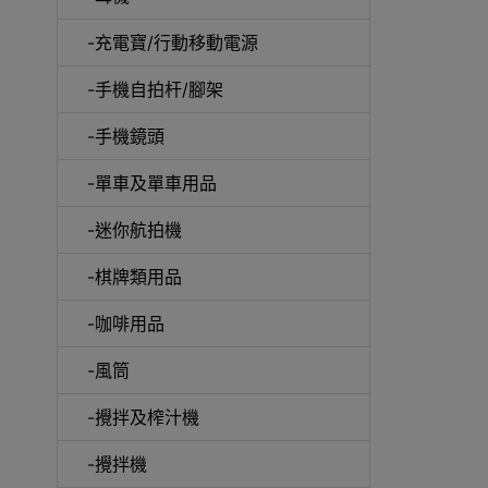
-充電寶/行動移動電源
-手機自拍杆/腳架
-手機鏡頭
-單車及單車用品
電動
-迷你航拍機
-棋牌類用品
-咖啡用品
快速
-風筒
-攪拌及榨汁機
-攪拌機