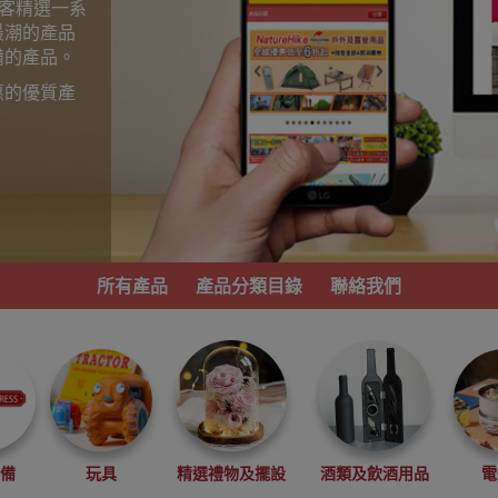
為顧客精選一系
最潮的產品
備的產品。
惠的優質產
。
所有產品
產品分類目錄
聯絡我們
必備
玩具
精選禮物及擺設
酒類及飲酒用品
電