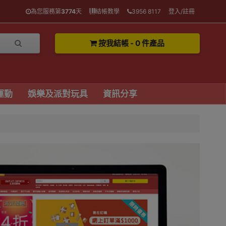
為您服務第
3774
天
結帳教學
3956 8117
登入/註冊
按我結帳 - 0 件產品
運動
娛樂及派對玩具
資訊分享