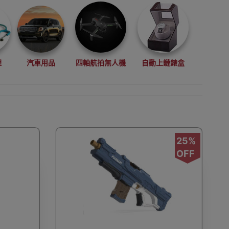
理
汽車用品
四軸航拍無人機
自動上鏈錶盒
拳擊用品
數碼影像
VR眼鏡(虛擬實景眼鏡)
25%
OFF
鏡
廚房電器
縫紉機衣車
浮潛用品