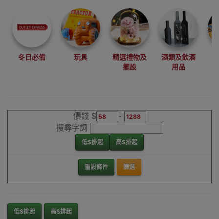
尋找最更新、最
潮、有特色而且
優惠的優質產
品，從用家的角
度為你帶來你的
冬日必備
玩具
精選禮物及
酒類及飲酒
最好選擇。
擺設
用品
其它品牌工作燈
香港銷售點
價錢 $
-
搜尋字詞
低$排起
高$排起
重設條件
篩選
低$排起
高$排起