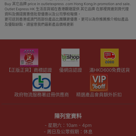
Buy 其它品牌 price in outletexpress .com Hong Kong.In promotion and sale.
Outlet Express HK 生活百貨城在香港觀塘提供 其它品牌 在那裡買邊到買代理
資料及價錢實惠借批發優惠以及公司學校報價，
更可送到香港或澳門而部份產品比團購更優惠，更可以為你推薦推介相似產品
及優點缺點，請留意我們最新產品價格更新
【正版正貨】商標認證
優網店認證
滿HKD600免費送貨
政府物流服務署註冊供應商
精選產品會員額外折扣
陳列室資料
- 星期六：10am - 4pm
- 周日及公眾假期：休息