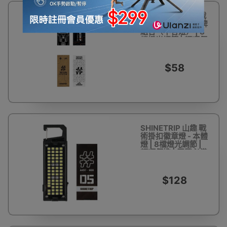
SHINETRIP 山趣 戰
術掛扣徽章燈 - 燈牌
組合（不含燈） | 8
檔燈光調節 | 輕巧便
携 | 露營必備
$58
SHINETRIP 山趣 戰
術掛扣徽章燈 - 本體
燈 | 8檔燈光調節 |
輕巧便携 | 露營必備
$128