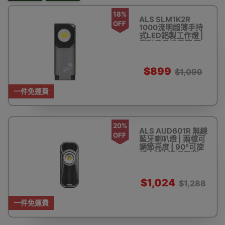
18%
ALS SLM1K2R
OFF
1000流明超薄手持
式LED鋁製工作燈 |
帶磁吸手持電筒 照
明燈
$899
$1,099
一件免運費
20%
ALS AUD601R 無線
OFF
藍牙喇叭燈 | 兩檔可
調節亮度 | 90°可旋
轉支架 | 輕巧便攜
$1,024
$1,288
一件免運費