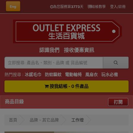
Eng
為您服務第
3773
天
結帳教學
登入/註冊
認識我們
接收優惠資訊
熱門搜尋 :
冰感毛巾
防蚊驅蚊
電動輪椅
風扇衣
玩水必備
按我結帳 - 0 件產品
商品目錄
打開
首頁
品牌 - 其它品牌
工作燈