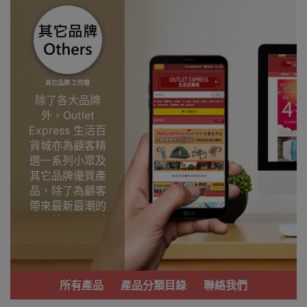
其它品牌 工作燈
除了各大品牌
外，Outlet
Express 生活百
貨城亦為顧客精
選一系列小眾及
其它品牌優質產
品，除了為顧客
帶來最新最潮的
產品外，亦包括
了多個實用又時
尚，價廉物美、
功能齊備的產
品。
所有產品
產品分類目錄
聯絡我們
我們每月會固定