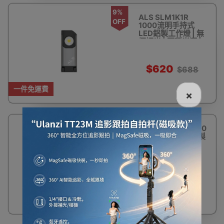
9%
ALS SLM1K1R
OFF
1000流明手持式
LED鋁製工作燈 | 無
極調光 | 兩種光源 |
4合一掛扣設計
$620
$688
一件免運費
×
11%
ALS SLM351R 350
OFF
流明手持式LED鋁製
工作燈 | 無極調光 |
兩種光源 | 4合一掛
扣設計
$344
$388