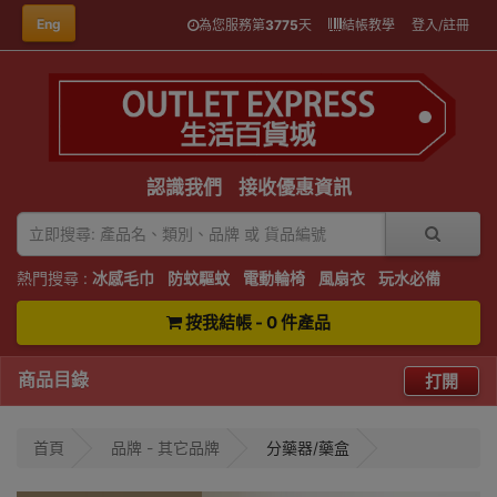
Eng
為您服務第
3775
天
結帳教學
登入/註冊
認識我們
接收優惠資訊
熱門搜尋 :
冰感毛巾
防蚊驅蚊
電動輪椅
風扇衣
玩水必備
按我結帳 - 0 件產品
商品目錄
打開
首頁
品牌 - 其它品牌
分藥器/藥盒