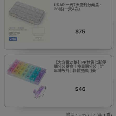
USAR 一周7天密封分藥盒 -
28格(一天4次)
$75
【大容量21格】PP材質七彩便
攜分裝藥盒｜按星期分裝 | 防
串味設計 | 輕鬆提醒用藥
$46
顯示 1 - 12 / 12 (共 1 頁)