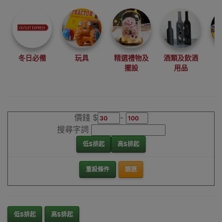
尋找最更新、最
潮、有特色而且
優惠的優質產
品，從用家的角
度為你帶來你的
冬日必備
玩具
精選禮物及
酒類及飲酒
最好選擇。
擺設
用品
其它品牌分藥器/
藥盒香港銷售點
價錢 $
-
搜尋字詞
低$排起
高$排起
重設條件
篩選
低$排起
高$排起