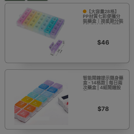
【大容量28格】
PP材質七彩便攜分
裝藥盒｜按星期分裝
| 防串味設計 | 輕鬆
提醒用藥
$46
智能鬧鐘提示隨身藥
盒 - 14格款 | 每日兩
次藥盒 | 4組鬧鐘設
定
$78