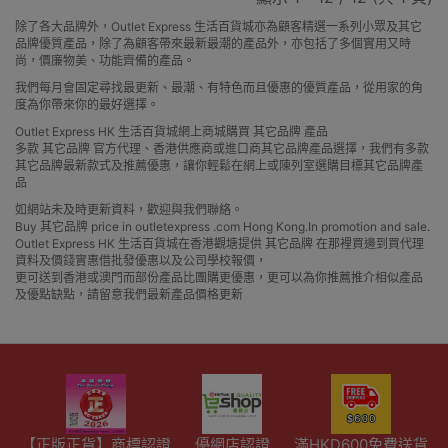
除了各大品牌外，Outlet Express 生活百貨城亦為顧客精選一系列小眾及其它
品牌優質產品，除了為顧客帶來最新最潮的產品外，亦包括了多個實用又時
尚，價廉物美、功能齊備的產品。
我們每月會固定尋找最更新、最潮、有特色而且優惠的優質產品，從用家的角
度為你帶來你的最好選擇。
Outlet Express HK 生活百貨城網上商城購買 其它品牌 產品
多款 其它品牌 官方代理、香港供應商或進口商其它品牌產品選擇，我們有多款
其它品牌最新款式及推薦優惠，讓你輕鬆在網上或陳列室選購目標其它品牌產
品
如網站未及時更新資料，歡迎與我們聯絡。
Buy 其它品牌 price in outletexpress .com Hong Kong.In promotion and sale.
Outlet Express HK 生活百貨城在香港觀塘提供 其它品牌 在那裡買邊到買代理
資料及價錢實惠借批發優惠以及公司學校報價，
更可送到香港或澳門而部份產品比團購更優惠，更可以為你推薦推介相似產品
及優點缺點，請留意我們最新產品價格更新
【正版正貨】商標認證
優網店認證
滿HKD600免費送貨