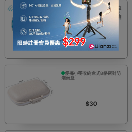
可定時帶夜燈7格一週便攜藥盒
- 藍色 | 自動定時提醒 | 柔光夜
間照明 | 七日分格管理 | 便攜隨
身設計
$100
便攜小麥收納盒式8格密封防
潮藥盒
$30