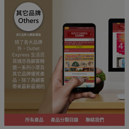
其它品牌 分藥器/藥盒
除了各大品牌
外，Outlet
Express 生活百
貨城亦為顧客精
選一系列小眾及
其它品牌優質產
品，除了為顧客
帶來最新最潮的
產品外，亦包括
了多個實用又時
尚，價廉物美、
功能齊備的產
品。
所有產品
產品分類目錄
聯絡我們
我們每月會固定