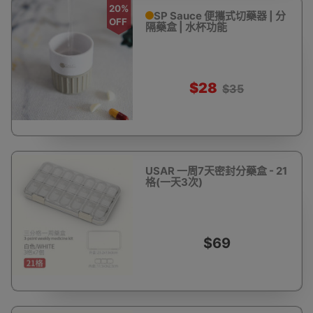
20%
SP Sauce 便攜式切藥器 | 分
OFF
隔藥盒 | 水杯功能
$28
$35
USAR 一周7天密封分藥盒 - 21
格(一天3次)
$69