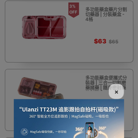
3%
多功能藥盒藥片分割
OFF
切藥器 | 分裝藥盒 -
4格
$63
$65
多功能藥盒便攜式分
裝器 | 三合一切割磨
藥諸藥 | 隨身密封藥
×
片封裝盒
$65