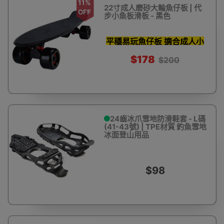
11%
22寸成人磨砂大輪魚仔板 | 代
OFF
步小魚板滑板 - 黑色
平穩易玩魚仔板 適合成人小
童
$178
$200
24齒冰爪雪地防滑鞋套 - L碼
(41-43號) | TPE材質 釣魚雪地
冰面登山用品
$98