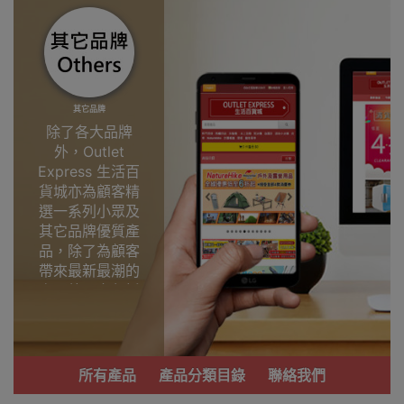
其它品牌
除了各大品牌
外，Outlet
Express 生活百
貨城亦為顧客精
選一系列小眾及
其它品牌優質產
品，除了為顧客
帶來最新最潮的
產品外，亦包括
了多個實用又時
尚，價廉物美、
功能齊備的產
品。
所有產品
產品分類目錄
聯絡我們
我們每月會固定