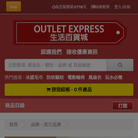
Eng
為您服務第
3776
天
結帳教學
登入/註冊
認識我們
接收優惠資訊
熱門搜尋 :
冰感毛巾
防蚊驅蚊
電動輪椅
風扇衣
玩水必備
按我結帳 - 0 件產品
商品目錄
打開
首頁
品牌 - 其它品牌