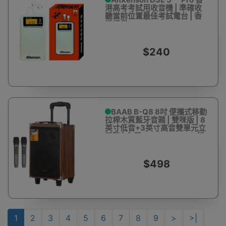
港高考考試用收音機 | 準確收
聽當前位置最佳考試電台 | 香
港行貨
$240
BAAB B-Q8 8吋 便攜式移動
拉桿木質藍牙音箱 | 雙咪版 | 8
英寸低音+3英寸高音雙單元立
體聲 | 內置7.4V/2400mAh鋰
電池
$498
1
2
3
4
5
6
7
8
9
>
>|