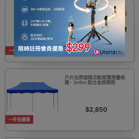
7%
22寸圓鼓形不銹鋼BBQ燒烤
OFF
爐 | 戶外野餐 | 派對聚會 | 耐用
易潔
一班人圍住燒 弧型爐蓋燜烤
鎖住肉汁
$650
$699
一件免運費
戶外加厚遮陽活動展覽摺疊帳
篷 - 3x6m 鋁合金超輕款
$2,850
一件免運費