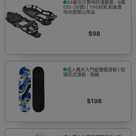
24齒冰爪雪地防滑鞋套 - S碼
(35-38號) | TPE材質 釣魚雪
地冰面登山用品
$98
成人楓木入門級雙翹滑板 | 街
頭花式滑板 - 曲線
$198