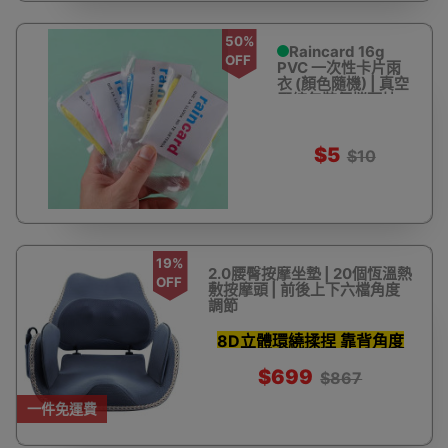
50%
Raincard 16g
OFF
PVC 一次性卡片雨
衣 (顏色隨機) | 真空
壓縮包裝便攜雨披
$5
$10
19%
2.0腰臀按摩坐墊 | 20個恆溫熱
OFF
敷按摩頭 | 前後上下六檔角度
調節
8D立體環繞揉捏 靠背角度
六檔調節
$699
$867
一件免運費