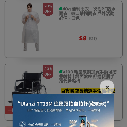
20%
40g 便利雨衣一次性PE防水
OFF
雨衣 | 束口帶帽雨衣 戶外活動
必備 - 白色
$8
$10
33%
V100 輕量碳鋼加寬手動可摺
OFF
疊輪椅 | 網面軟座 舒適便攜手
推代步輪椅
×
百貨城店長精選平價輪椅款
式
$780
$1,180
一件免運費