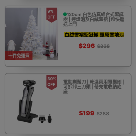
9%
120cm 白色仿真組合式聖誕
OFF
樹 | 連燈泡及白絨雪裙 |包快遞
送上門
白絨雪裙聖誕樹 還原雪地浪
漫
$296
$328
一件免運費
30%
電動剃鬚刀 | 乾濕兩用電鬚刨 |
OFF
可拆卸三刀頭 | 帶充電收納底
座
$199
$288