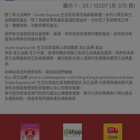
顯示 1 - 33 / 12207 (共 370 頁)
除了各大品牌外，Outlet Express 生活百貨城亦為顧客精選一系列小眾及其它
品牌優質產品，除了為顧客帶來最新最潮的產品外，亦包括了多個實用又時
尚，價廉物美、功能齊備的產品。
我們每月會固定尋找最更新、最潮、有特色而且優惠的優質產品，從用家的角
度為你帶來你的最好選擇。
Outlet Express HK 生活百貨城網上商城購買 其它品牌 產品
多款 其它品牌 官方代理、香港供應商或進口商其它品牌產品選擇，我們有多款
其它品牌最新款式及推薦優惠，讓你輕鬆在網上或陳列室選購目標其它品牌產
品
如網站未及時更新資料，歡迎與我們聯絡。
Buy 其它品牌 price in outletexpress .com Hong Kong.In promotion and sale.
Outlet Express HK 生活百貨城在香港觀塘提供 其它品牌 在那裡買邊到買代理
資料及價錢實惠借批發優惠以及公司學校報價，
更可送到香港或澳門而部份產品比團購更優惠，更可以為你推薦推介相似產品
及優點缺點，請留意我們最新產品價格更新