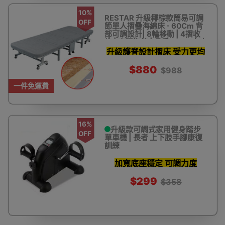
10%
RESTAR 升級椰棕款簡易可調
OFF
節單人摺疊海綿床 - 60Cm 背
部可調設計| 8輪移動 | 4摺收
納 | 高彈海棉 | 承重150kg左右
升級護脊設計摺床 受力更均
衡
$880
$988
一件免運費
16%
升級款可調式家用健身踏步
OFF
單車機 | 長者 上下肢手腳康復
訓練
加寬底座穩定 可調力度
$299
$358