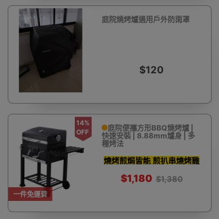
庭院燒烤爐適用戶外防雨罩
$120
14%
庭院便攜方形BBQ燒烤爐 |
OFF
快速安裝 | 8.88mm爐身 | 多
種烤法
燒烤煎焗皆能 煎扒串燒烤雞
$1,180
$1,380
一件免運費