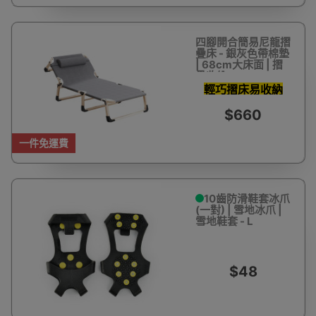
四腳開合簡易尼龍摺
疊床 - 銀灰色帶棉墊
| 68cm大床面 | 摺
疊收納
輕巧摺床易收納
$660
一件免運費
10齒防滑鞋套冰爪
(一對) | 雪地冰爪 |
雪地鞋套 - L
$48