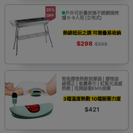
25%
戶外可折疊炭燒不銹鋼燒烤
OFF
爐 6-8人用 (立地式)
熱銷抵玩之選 可摺疊易收納
$298
$398
智能腰椎熱敷按摩器 | 腰椎曲
線矯正 | 氣囊牽引 | 紅藍光溫感
熱敷 | 低頻脈衝EMS按摩
3檔溫度熱敷 10檔脈衝力度
$421