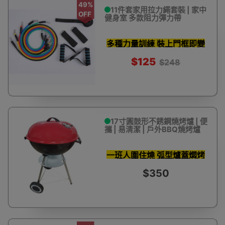
49%
11件套家用拉力繩套裝 | 家中
OFF
健身室 多款阻力彈力帶
多種力量訓練 裝上門框即變
重訓健身器材
$125
$248
17寸圓鼓形不銹鋼燒烤爐 | 便
攜 | 易清潔 | 戶外BBQ燒烤爐
一班人圍住燒 弧型爐蓋燜烤
鎖住肉汁
$350