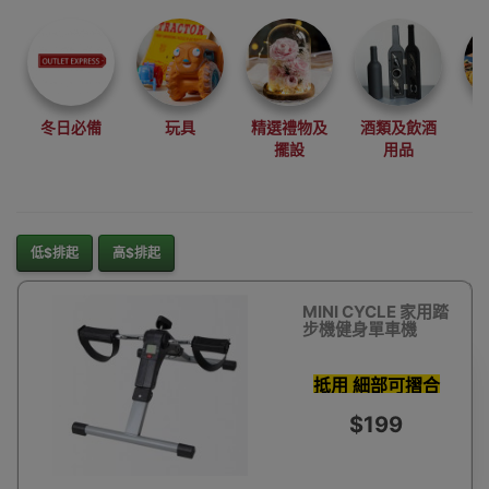
尋找最更新、最
潮、有特色而且
優惠的優質產
品，從用家的角
度為你帶來你的
冬日必備
玩具
精選禮物及
酒類及飲酒
最好選擇。
擺設
用品
其它品牌
低$排起
高$排起
MINI CYCLE 家用踏
步機健身單車機
抵用 細部可摺合
可調力度
$199