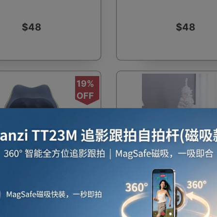
$48
$48
啡用品
風筒
攪拌及榨汁機
攪拌機
室內
19%
OFF
焗爐
空氣清新機
濾水器
繪圖板
水牙
費
一件免運費
按摩坐墊 | 20個恆溫熱敷按
120cm 白色仿真組合式聖誕
座檯扇
吸塵機
收音機
蒸氣焗爐
抽濕
 前後上下六檔角度調節
燈泡及白絨雪裙 |包快遞送
體環繞揉捏 靠背角度六檔調
白絨雪裙聖誕樹 還原雪