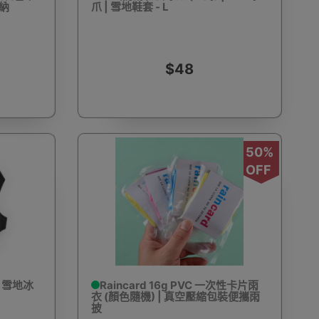
收納
爪 | 雪地鞋套 - L
$48
動剃鬚刨
迷你雪櫃
電動滑板車
電動代步車
50%
OFF
鞋機
內窺鏡
運動相機配件
錄音筆
單車及單車用品
迷你航拍機
棋牌類用品
| 雪地冰
Raincard 16g PVC 一次性卡片雨
衣 (顏色隨機) | 真空壓縮包裝便攜雨
披