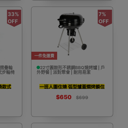
遠鏡
電動單車
工程手套
求生用品
33%
7%
OFF
OFF
消毒噴霧及噴霧機
食物包裝機
衣車配件
一件免運費
可摺疊輪
22寸圓鼓形不銹鋼BBQ燒烤爐 | 戶
推代步輪椅
外野餐 | 派對聚會 | 耐用易潔
椅款式
一班人圍住燒 弧型爐蓋燜烤鎖住
伽用品
洗眼鏡機
電燒烤爐
電熱飯盒
肉汁
$650
$699