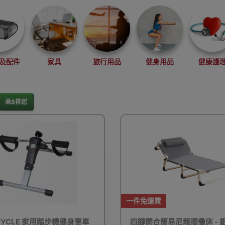
及配件
家具
旅行用品
健身用品
健康護
高$排起
灘水上活動用品
滑雪裝備用品
露營用品
釣魚用品
一件免運費
rduino
行車記錄儀
車用小配件
滑板
望遠
 CYCLE 家用踏步機健身單車
四腳開合簡易尼龍摺疊床 - 