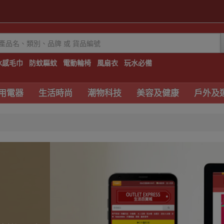
冰感毛巾
防蚊驅蚊
電動輪椅
風扇衣
玩水必備
用電器
生活時尚
潮物科技
美容及健康
戶外及