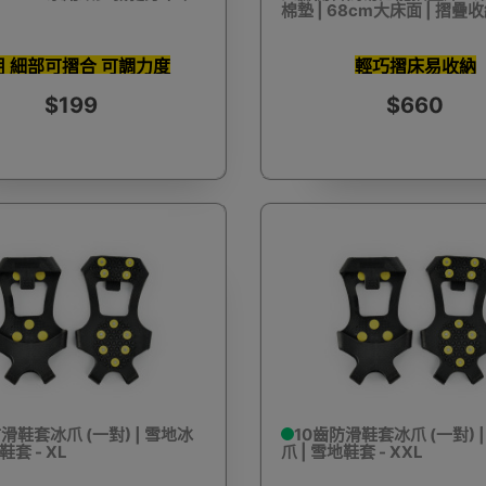
棉墊 | 68cm大床面 | 摺疊
用 細部可摺合 可調力度
輕巧摺床易收納
$199
$660
驅蚊蟲設備
Arduino 套裝
文儀用品
洗車神器用品
電
營帳篷
露營煮食用具
行山杖
夜間照明工具
烘鞋乾
耳機
充電寶/行動移動電源
手機自拍杆/腳架
手機鏡頭
滑鞋套冰爪 (一對) | 雪地冰
10齒防滑鞋套冰爪 (一對) 
鞋套 - XL
爪 | 雪地鞋套 - XXL