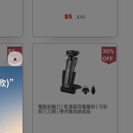
$5
$10
電話
電動牙刷
電煮食爐
雪櫃
9%
30%
×
OFF
OFF
線
電熱水機
導入導出機
風扇及冷風機
樹 | 連
電動剃鬚刀 | 乾濕兩用電鬚刨 | 可拆
機
測體溫計
美髮造型
剪髮器
上門
卸三刀頭 | 帶充電收納底座
地浪漫