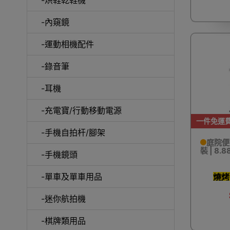
-內窺鏡
-運動相機配件
-錄音筆
-耳機
啞鈴
-充電寶/行動移動電源
一件免運
-手機自拍杆/腳架
庭院便
裝 | 8
-手機鏡頭
UV消
-單車及單車用品
燒烤
-迷你航拍機
-棋牌類用品