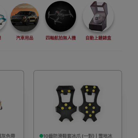
理
汽車用品
四軸航拍無人機
自動上鏈錶盒
拳擊用品
數碼影像
VR眼鏡(虛擬實景眼鏡)
鏡
廚房電器
縫紉機衣車
浮潛用品
銀灰色帶
10齒防滑鞋套冰爪 (一對) | 雪地冰