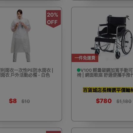
護目鏡
除塵蟎機
電池產品
雙筒望遠鏡
單筒望
20%
OFF
滑板
成人滑板車
手錶盒
手錶收納盒
大聲公
一件免運費
 便利雨衣一次性PE防水雨衣 |
V100 輕量碳鋼加寬手動
雨衣 戶外活動必備 - 白色
椅 | 網面軟座 舒適便攜手
百貨城店長精選平價輪
調節啞鈴
鈴片組合啞鈴
拉力繩/阻力帶
掌上壓支架
瑜
$8
$780
$10
$1,180