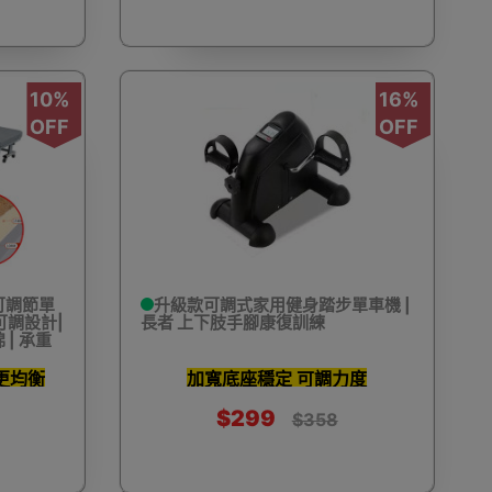
工具
迷你風扇
按摩用品
翻譯機
10%
16%
OFF
OFF
D打印
天文望遠鏡
永生花
皮具及鞋具護理
可調節單
升級款可調式家用健身踏步單車機 |
可調設計|
長者 上下肢手腳康復訓練
 | 承重
RFID卡套
VR眼鏡(一體式)
VR眼鏡(手機用)
更均衡
加寬底座穩定 可調力度
$299
$358