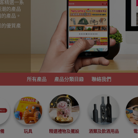
為顧客精選一系
最潮的產品
備的產品。
惠的優質產
。
所有產品
產品分類目錄
聯絡我們
必備
玩具
精選禮物及擺設
酒類及飲酒用品
電