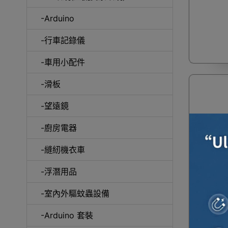
-Arduino
-行車記錄儀
咖
-車用小配件
-滑板
-望遠鏡
-廚房電器
-縫紉機衣車
一件免運
-浮潛用品
2.0腰臀
摩頭 |
-室內外驅蚊蟲設備
-Arduino 套裝
8D立