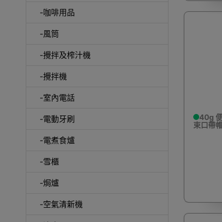
-咖啡用品
-風筒
-攪拌及榨汁機
-攪拌機
電動
-室內電話
40g
-電動牙刷
束口帶帽
-電煮食爐
快速
-雪櫃
-焗爐
-空氣清新機