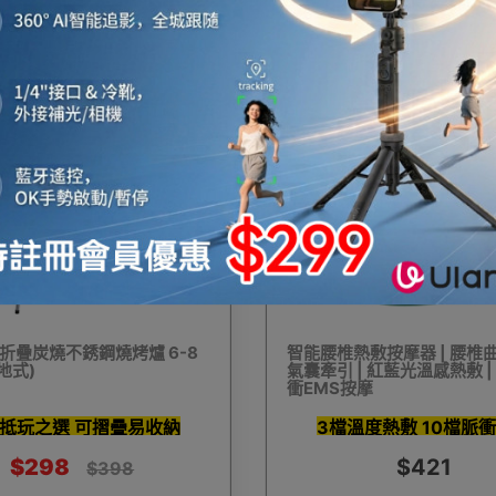
節
$699
$296
$867
$328
機
音響喇叭
即影即有相機
運動相機
電子鐘
25%
OFF
機械人
太陽能充電
測量儀器
智能手錶手環及配件
折疊炭燒不銹鋼燒烤爐 6-8
智能腰椎熱敷按摩器 | 腰椎曲
地式)
氣囊牽引 | 紅藍光溫感熱敷 |
衝EMS按摩
真空機
迷你洗衣機
助聽器
拳套
迷你衣
抵玩之選 可摺疊易收納
3檔溫度熱敷 10檔脈
$298
$421
$398