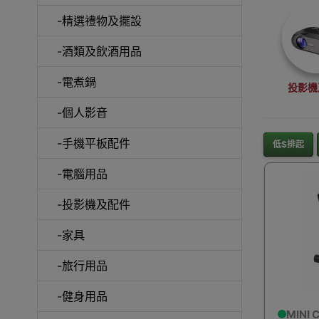
-精選禮物及擺設
-酒類及飲酒用品
-電煮鍋
投影機
-個人影音
-手機平板配件
低$排起
-電腦用品
沙
-投影機及配件
-家具
-旅行用品
A
-健身用品
MINI