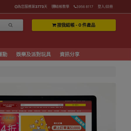
為您服務第
3773
天
結帳教學
3956 8117
登入/註冊
按我結帳 - 0 件產品
運動
娛樂及派對玩具
資訊分享