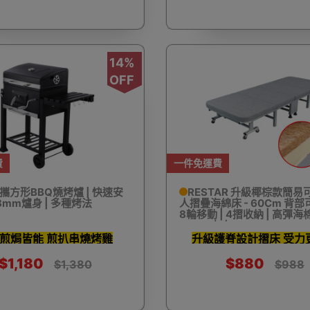
浴桶
對講機
防水鞋套
肌肉按摩槍
搬運
14%
OFF
懶人梳化/榻榻米梳化
夜視鏡
防盜背包
3
費
一件免運費
攜方形BBQ燒烤爐 | 快速安
RESTAR 升級椰棕款簡易
.88mm爐身 | 多種烤法
人摺疊海綿床 - 60Cm 背部
8輪移動 | 4摺收納 | 高彈海棉
150kg左右
毒機
OSMO POCKET 配件
防狼器 個人警報器
口罩
煎焗皆能 煎扒串燒烤雞
升級護脊設計摺床 受力
$1,180
$880
$1,380
$988