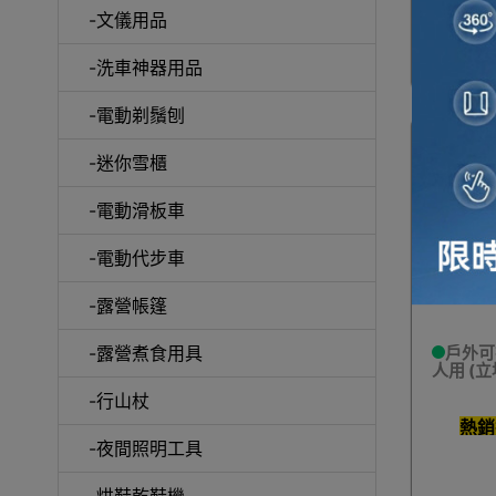
-文儀用品
-洗車神器用品
冷風
-電動剃鬚刨
-迷你雪櫃
-電動滑板車
自動吸塵
-電動代步車
-露營帳篷
-露營煮食用具
戶外可
人用 (立
抽
-行山杖
熱銷
-夜間照明工具
-烘鞋乾鞋機