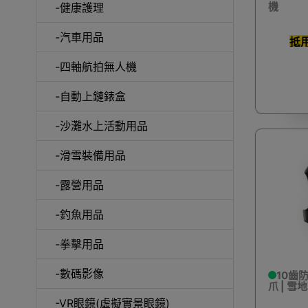
機
-健康護理
-汽車用品
抵
-四軸航拍無人機
室內外
-自動上鏈錶盒
-沙灘水上活動用品
-滑雪裝備用品
露
-露營用品
-釣魚用品
-拳擊用品
-數碼影像
10齒防
爪 | 雪地
-VR眼鏡(虛擬實景眼鏡)