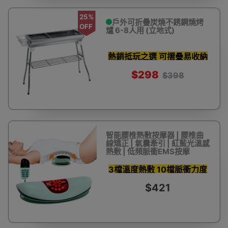
25%
戶外可折疊炭燒不銹鋼燒烤
OFF
爐 6-8人用 (立地式)
熱銷抵玩之選 可摺疊易收納
$298
$398
智能腰椎熱敷按摩器 | 腰椎曲
線矯正 | 氣囊牽引 | 紅藍光溫感
熱敷 | 低頻脈衝EMS按摩
3檔溫度熱敷 10檔脈衝力度
$421