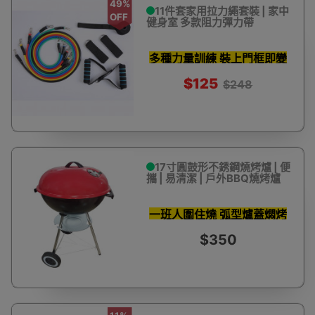
49%
11件套家用拉力繩套裝 | 家中
OFF
健身室 多款阻力彈力帶
多種力量訓練 裝上門框即變
重訓健身器材
$125
$248
17寸圓鼓形不銹鋼燒烤爐 | 便
攜 | 易清潔 | 戶外BBQ燒烤爐
一班人圍住燒 弧型爐蓋燜烤
鎖住肉汁
$350