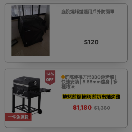
庭院燒烤爐適用戶外防雨罩
$120
14%
庭院便攜方形BBQ燒烤爐 |
OFF
快速安裝 | 8.88mm爐身 | 多
種烤法
燒烤煎焗皆能 煎扒串燒烤雞
$1,180
$1,380
一件免運費