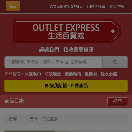
Eng
為您服務第
3774
天
結帳教學
登入/註冊
認識我們
接收優惠資訊
熱門搜尋 :
冰感毛巾
防蚊驅蚊
電動輪椅
風扇衣
玩水必備
按我結帳 - 0 件產品
商品目錄
打開
首頁
品牌 - 其它品牌