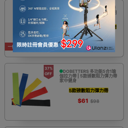
7%
22寸圓鼓形不銹鋼BBQ燒烤
OFF
爐 | 戶外野餐 | 派對聚會 | 耐用
易潔
一班人圍住燒 弧型爐蓋燜烤
鎖住肉汁
$650
$699
一件免運費
37%
DOBETTERS 多功能5合1瑜
OFF
伽拉力帶 | 5款磅數阻力彈力帶
家中健身
5款磅數阻力彈力帶
$61
$98