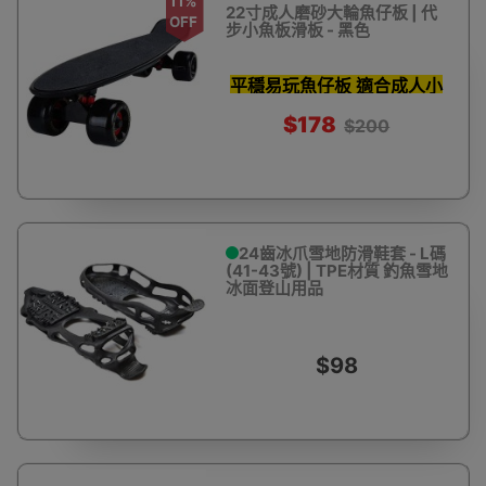
11%
22寸成人磨砂大輪魚仔板 | 代
OFF
步小魚板滑板 - 黑色
平穩易玩魚仔板 適合成人小
童
$178
$200
24齒冰爪雪地防滑鞋套 - L碼
(41-43號) | TPE材質 釣魚雪地
冰面登山用品
$98