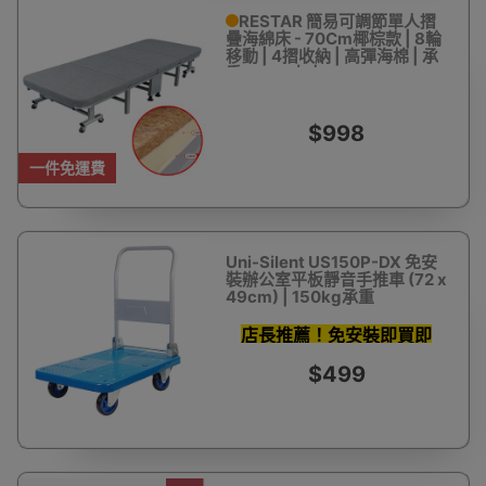
RESTAR 簡易可調節單人摺
疊海綿床 - 70Cm椰棕款 | 8輪
移動 | 4摺收納 | 高彈海棉 | 承
重150kg左右
$998
一件免運費
Uni-Silent US150P-DX 免安
裝辦公室平板靜音手推車 (72 x
49cm) | 150kg承重
店長推薦！免安裝即買即
用！
$499