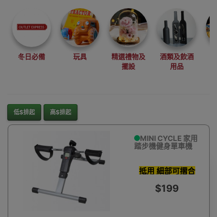
尋找最更新、最
潮、有特色而且
優惠的優質產
品，從用家的角
度為你帶來你的
冬日必備
玩具
精選禮物及
酒類及飲酒
最好選擇。
擺設
用品
其它品牌
低$排起
高$排起
MINI CYCLE 家用
踏步機健身單車機
抵用 細部可摺合
可調力度
$199