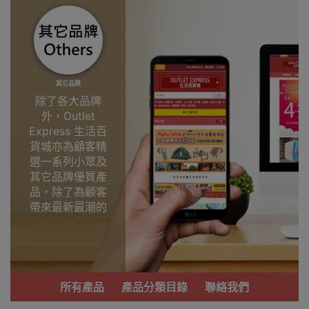
其它品牌
除了各大品牌
外，Outlet
Express 生活百
貨城亦為顧客精
選一系列小眾及
其它品牌優質產
品，除了為顧客
帶來最新最潮的
產品外，亦包括
了多個實用又時
尚，價廉物美、
功能齊備的產
品。
所有產品
產品分類目錄
聯絡我們
我們每月會固定