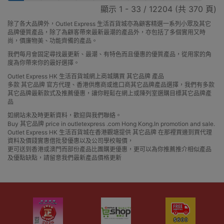
顯示 1 - 33 / 12204 (共 370 頁)
除了各大品牌外，Outlet Express 生活百貨城亦為顧客精選一系列小眾及其它
品牌優質產品，除了為顧客帶來最新最潮的產品外，亦包括了多個實用又時
尚，價廉物美、功能齊備的產品。
我們每月會固定尋找最更新、最潮、有特色而且優惠的優質產品，從用家的角
度為你帶來你的最好選擇。
Outlet Express HK 生活百貨城網上商城購買 其它品牌 產品
多款 其它品牌 官方代理、香港供應商或進口商其它品牌產品選擇，我們有多款
其它品牌最新款式及推薦優惠，讓你輕鬆在網上或陳列室選購目標其它品牌產
品
如網站未及時更新資料，歡迎與我們聯絡。
Buy 其它品牌 price in outletexpress .com Hong Kong.In promotion and sale.
Outlet Express HK 生活百貨城在香港觀塘提供 其它品牌 在那裡買邊到買代理
資料及價錢實惠借批發優惠以及公司學校報價，
更可送到香港或澳門而部份產品比團購更優惠，更可以為你推薦推介相似產品
及優點缺點，請留意我們最新產品價格更新