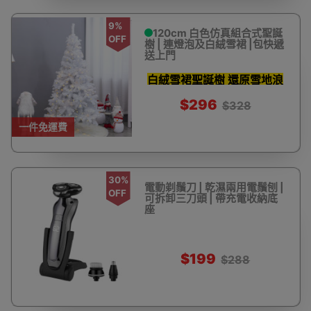
9%
120cm 白色仿真組合式聖誕
OFF
樹 | 連燈泡及白絨雪裙 |包快遞
送上門
白絨雪裙聖誕樹 還原雪地浪
漫
$296
$328
一件免運費
30%
電動剃鬚刀 | 乾濕兩用電鬚刨 |
OFF
可拆卸三刀頭 | 帶充電收納底
座
$199
$288