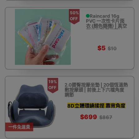
50%
Raincard 16g
OFF
PVC 一次性卡片雨
衣 (顏色隨機) | 真空
壓縮包裝便攜雨披
$5
$10
19%
2.0腰臀按摩坐墊 | 20個恆溫熱
OFF
敷按摩頭 | 前後上下六檔角度
調節
8D立體環繞揉捏 靠背角度
六檔調節
$699
$867
一件免運費