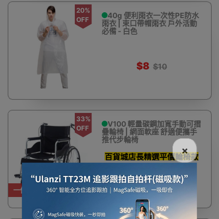
20%
40g 便利雨衣一次性PE防水
OFF
雨衣 | 束口帶帽雨衣 戶外活動
必備 - 白色
$8
$10
33%
V100 輕量碳鋼加寬手動可摺
OFF
疊輪椅 | 網面軟座 舒適便攜手
推代步輪椅
×
百貨城店長精選平價輪椅款
式
$780
$1,180
一件免運費