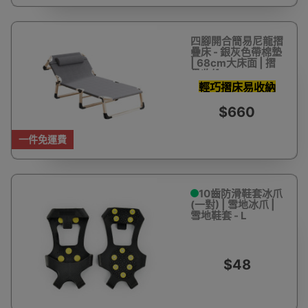
四腳開合簡易尼龍摺
疊床 - 銀灰色帶棉墊
| 68cm大床面 | 摺
疊收納
輕巧摺床易收納
$660
一件免運費
10齒防滑鞋套冰爪
(一對) | 雪地冰爪 |
雪地鞋套 - L
$48