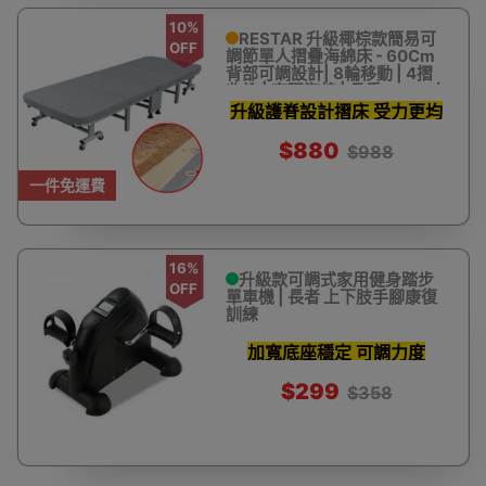
10%
RESTAR 升級椰棕款簡易可
OFF
調節單人摺疊海綿床 - 60Cm
背部可調設計| 8輪移動 | 4摺
收納 | 高彈海棉 | 承重150kg左
右
升級護脊設計摺床 受力更均
衡
$880
$988
一件免運費
16%
升級款可調式家用健身踏步
OFF
單車機 | 長者 上下肢手腳康復
訓練
加寬底座穩定 可調力度
$299
$358