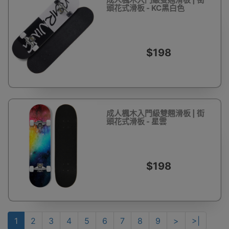
頭花式滑板 - KC黑白色
$198
成人楓木入門級雙翹滑板 | 街
頭花式滑板 - 星雲
$198
1
2
3
4
5
6
7
8
9
>
>|