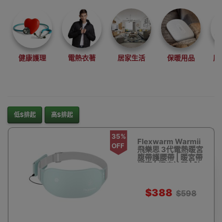
健康護理
電熱衣著
居家生活
保暖用品
康
低$排起
高$排起
35%
Flexwarm Warmii
OFF
飛樂思 3代電熱暖宮
腹帶護腰帶 | 暖宮帶
婦寶 | 經痛神器 | 防
宮寒| 香港行貨 【限
時優惠】
$388
$598