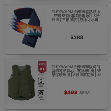
FLEXWARM 飛樂思發熱頸巾
- 交織熱浪(連移動電源) | 5秒
升溫 | 三檔溫度 | 頸巾可水洗
$288
28%
FLEXWARM 飛樂思韓版時尚
OFF
發熱電熱背心 - 叢林綠L碼 | 智
慧保暖馬甲 | 3段溫度切換 | 香
港行貨
$498
$698