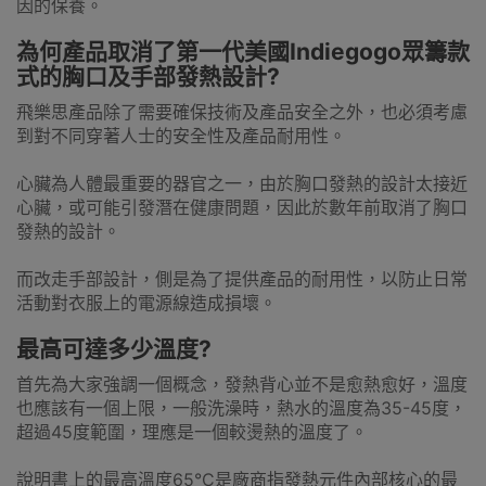
因的保養。
為何產品取消了第一代美國Indiegogo眾籌款
式的胸口及手部發熱設計?
飛樂思產品除了需要確保技術及產品安全之外，也必須考慮
到對不同穿著人士的安全性及產品耐用性。
心臟為人體最重要的器官之一，由於胸口發熱的設計太接近
心臟，或可能引發潛在健康問題，因此於數年前取消了胸口
發熱的設計。
而改走手部設計，側是為了提供產品的耐用性，以防止日常
活動對衣服上的電源線造成損壞。
最高可達多少溫度?
首先為大家強調一個概念，發熱背心並不是愈熱愈好，溫度
也應該有一個上限，一般洗澡時，熱水的溫度為35-45度，
超過45度範圍，理應是一個較燙熱的溫度了。
說明書上的最高溫度65°C是廠商指發熱元件內部核心的最