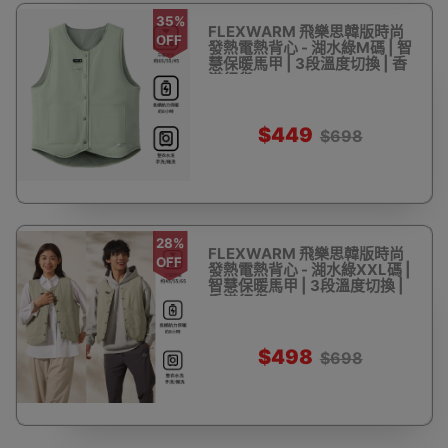
35%
FLEXWARM 飛樂思韓版時尚
OFF
發熱電熱背心 - 湖水綠M碼 | 智
慧保暖馬甲 | 3段溫度切換 | 香
港行貨
$449
$698
28%
FLEXWARM 飛樂思韓版時尚
OFF
發熱電熱背心 - 湖水綠XXL碼 |
智慧保暖馬甲 | 3段溫度切換 |
香港行貨
$498
$698