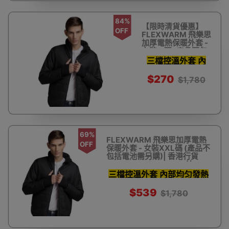
84%
【限時清貨優惠】
OFF
FLEXWARM 飛樂思
加厚電熱保暖外套 -
女裝M碼 (產品不包
括電池需另購) | 香
三檔控溫外套 內
港行貨 Smart
部均匀發熱有效禦
Heating Jacket
$270
$1,780
寒
69%
FLEXWARM 飛樂思加厚電熱
OFF
保暖外套 - 女裝XXL碼 (產品不
包括電池需另購)| 香港行貨
Smart Heating Jacke廿
三檔控溫外套 內部均匀發熱
有效禦寒
$539
$1,780