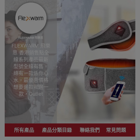
FLEXWARM 飛樂思
FLEXWARM 飛樂
思 香港銷售點全
線系列產品最新
型號全線有售，
總有一款係你心
水，最優惠價格
想要邊款就邊一
款，Outlet
Express HK香港
觀塘陳列室選
購!FLEXWARM
飛樂思
所有產品
產品分類目錄
聯絡我們
常見問題