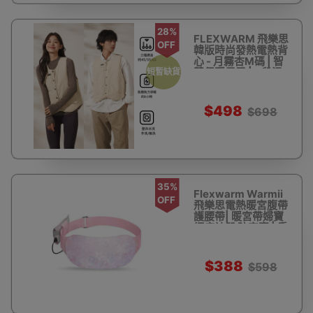
28%
FLEXWARM 飛樂思
OFF
韓版時尚發熱電熱背
心 - 月霧杏M碼 | 智
慧保暖馬甲 | 3段溫
短暫缺貨
度切換 | 香港行貨
$498
$698
35%
Flexwarm Warmii
OFF
飛樂思電熱暖宮腹帶
護腰帶| 暖宮帶婦寶
經痛神器 防宮寒 | 香
港行貨 - 櫻花粉
$388
$598