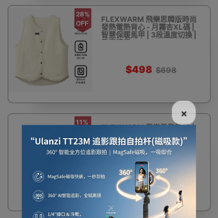
28%
FLEXWARM 飛樂思韓版時尚
OFF
發熱電熱背心 - 月霧杏XL碼 |
智慧保暖馬甲 | 3段溫度切換 |
香港行貨
$498
$698
×
11%
FLEXWARM 飛樂思發熱頸巾
OFF
- 粉黛千鳥(連移動電源) | 5秒
升溫 | 三檔溫度 | 頸巾可水洗
$255
$288