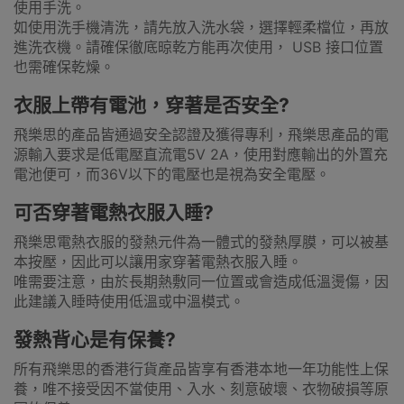
使用手洗。
如使用洗手機清洗，請先放入洗水袋，選擇輕柔檔位，再放
進洗衣機。請確保徹底晾乾方能再次使用， USB 接口位置
也需確保乾燥。
衣服上帶有電池，穿著是否安全?
飛樂思的產品皆通過安全認證及獲得專利，飛樂思產品的電
源輸入要求是低電壓直流電5V 2A，使用對應輸出的外置充
電池便可，而36V以下的電壓也是視為安全電壓。
可否穿著電熱衣服入睡?
飛樂思電熱衣服的發熱元件為一體式的發熱厚膜，可以被基
本按壓，因此可以讓用家穿著電熱衣服入睡。
唯需要注意，由於長期熱敷同一位置或會造成低溫燙傷，因
此建議入睡時使用低溫或中溫模式。
發熱背心是有保養?
所有飛樂思的香港行貨產品皆享有香港本地一年功能性上保
養，唯不接受因不當使用、入水、刻意破壞、衣物破損等原