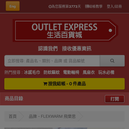
Eng
為您服務第
3773
天
結帳教學
登入/註冊
認識我們
接收優惠資訊
熱門搜尋 :
冰感毛巾
防蚊驅蚊
電動輪椅
風扇衣
玩水必備
按我結帳 - 0 件產品
商品目錄
打開
首頁
品牌 - FLEXWARM 飛樂思