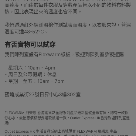
高達度，而由於每件衣服及穿戴產品皆以不同的物料布料製
造，因此表現出來的溫度也會不同。
我們透過紅外線測溫槍作測試表面溫度，以衣服來說，普遍
溫度可達48-52°C。
有否實物可以試穿
我們陳列室設有Flexwarm樣板，歡迎到陳列室參觀選購
- 星期六：10am - 4pm
- 周日及公眾假期：休息
- 星期一至五：10am - 7pm
觀塘成業街27號日昇中心3樓302室
FLEXWARM 飛樂思 香港銷售點全線系列產品最新型號全線有售，總有一款係
你心水，最優惠價格想要邊款就邊一款，Outlet Express HK香港觀塘陳列室選
購!
Outlet Express HK 生活百貨城網上商城購買 FLEXWARM 飛樂思 產品