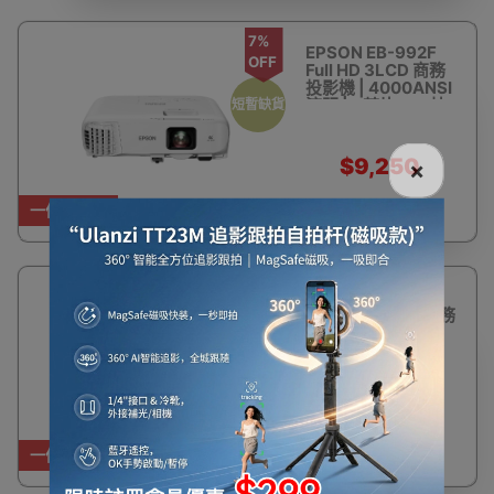
7%
EPSON EB-992F
OFF
Full HD 3LCD 商務
投影機 | 4000ANSI
流明 | 3芯片LCD技
短暫缺貨
術 | 香港行貨
$9,250
×
$9,988
一件免運費
6%
EPSON EB-U50
OFF
WUXGA 3LCD 商務
液晶投影機 |
3700ANSI流明 | 3
芯片LCD技術 | 香港
行貨
$8,250
$8,800
一件免運費