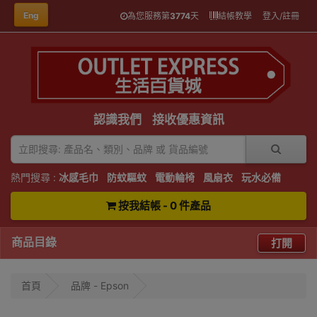
Eng
為您服務第
3774
天
結帳教學
登入/註冊
認識我們
接收優惠資訊
熱門搜尋 :
冰感毛巾
防蚊驅蚊
電動輪椅
風扇衣
玩水必備
按我結帳 - 0 件產品
商品目錄
打開
首頁
品牌 - Epson