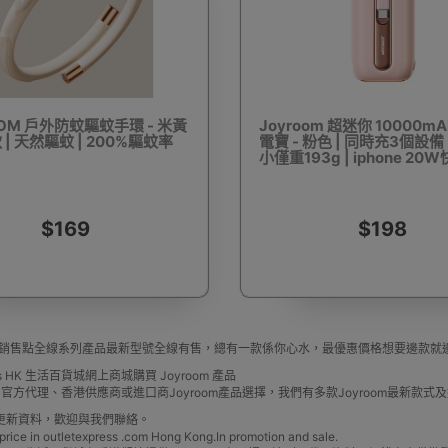
OM 戶外防蚊驅蚊手環 - 米黃
Joyroom 超迷你 10000
| 天然驅蚊 | 200%驅蚊率
電寶 - 粉色 | 同時充3個設備
小僅重193g | iphone 20
$169
$198
 香港銷售點全線系列產品最新型號全線有售，總有一款係你心水，最優惠價格想要邊款就邊一款，O
ress HK 生活百貨城網上商城購買 Joyroom 產品
oom 官方代理、香港供應商或進口商Joyroom產品選擇，我們有多款Joyroom最新款
更新資料，歡迎與我們聯絡。
rice in outletexpress .com Hong Kong.In promotion and sale.