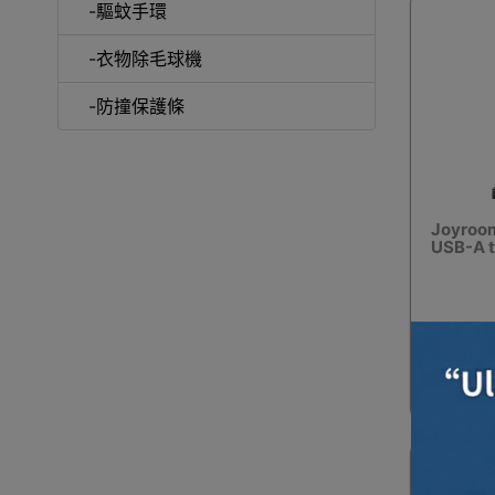
-驅蚊手環
-衣物除毛球機
-防撞保護條
Joyro
USB-A 