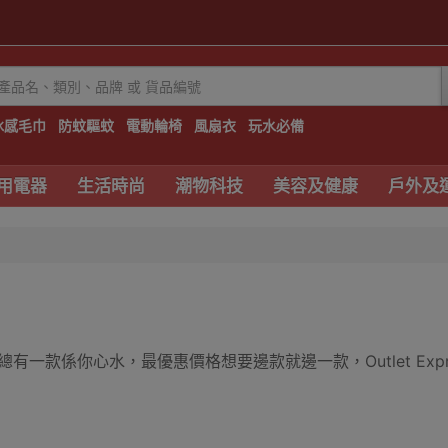
冰感毛巾
防蚊驅蚊
電動輪椅
風扇衣
玩水必備
用電器
生活時尚
潮物科技
美容及健康
戶外及
有一款係你心水，最優惠價格想要邊款就邊一款，Outlet Expr