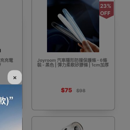
23%
OFF
示快充充電
Joyroom 汽車隱形防撞保護條 - 6條
W
裝 - 黑色 | 彈力柔軟矽膠條 | 1cm加厚
×
$75
$98
23%