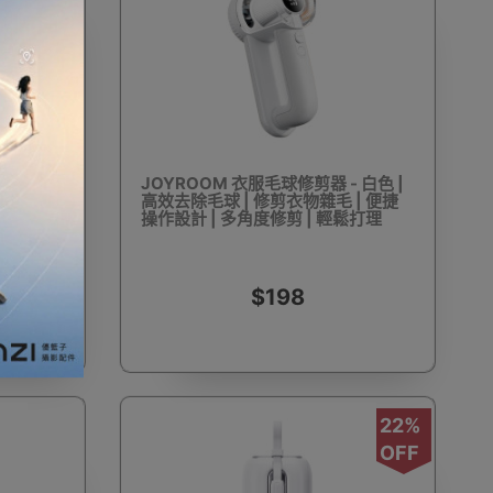
OFF
 - 6條
JOYROOM 衣服毛球修剪器 - 白色 |
 1cm加厚
高效去除毛球 | 修剪衣物雜毛 | 便捷
操作設計 | 多角度修剪 | 輕鬆打理
$198
22%
OFF