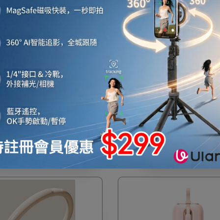
OFF
om 汽車隱形防撞保護條 - 6條
Joyroom 汽車隱形防撞保護條
明 | 彈力柔軟矽膠條 | 1cm加厚
裝 - 白色 | 彈力柔軟矽膠條 |
$75
$75
$98
$98