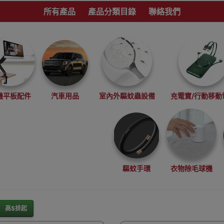
所有產品
產品分類目錄
聯絡我們
機平板配件
汽車用品
室內外驅蚊蟲設備
充電寶/行動移動
驅蚊手環
衣物除毛球機
高$排起