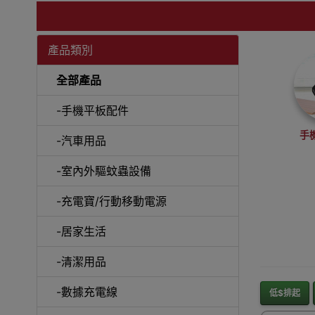
產品類別
全部產品
-手機平板配件
手
-汽車用品
-室內外驅蚊蟲設備
-充電寶/行動移動電源
-居家生活
-清潔用品
-數據充電線
低$排起