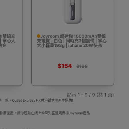
mAh雙線充
Joyroom 超迷你 10000mAh雙線
 | 掌心大
充電寶 - 白色 | 同時充3個設備 | 掌心
W快充
大小僅重193g | iphone 20W快充
$154
$198
顯示 1 - 9 / 9 (共 1 頁)
utlet Express HK香港觀塘陳列室選購!
式及推薦優惠，讓你輕鬆在網上或陳列室選購目標Joyroom產品