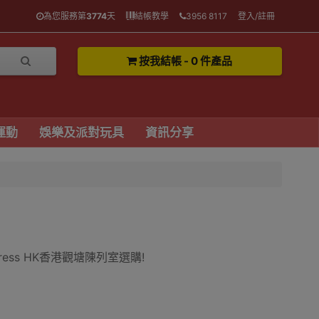
為您服務第
3774
天
結帳教學
3956 8117
登入/註冊
按我結帳 - 0 件產品
運動
娛樂及派對玩具
資訊分享
ess HK香港觀塘陳列室選購!