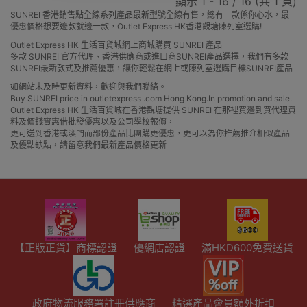
顯示 1 - 16 / 16 (共 1 頁)
SUNREI 香港銷售點全線系列產品最新型號全線有售，總有一款係你心水，最
優惠價格想要邊款就邊一款，Outlet Express HK香港觀塘陳列室選購!
Outlet Express HK 生活百貨城網上商城購買 SUNREI 產品
多款 SUNREI 官方代理、香港供應商或進口商SUNREI產品選擇，我們有多款
SUNREI最新款式及推薦優惠，讓你輕鬆在網上或陳列室選購目標SUNREI產品
如網站未及時更新資料，歡迎與我們聯絡。
Buy SUNREI price in outletexpress .com Hong Kong.In promotion and sale.
Outlet Express HK 生活百貨城在香港觀塘提供 SUNREI 在那裡買邊到買代理資
料及價錢實惠借批發優惠以及公司學校報價，
更可送到香港或澳門而部份產品比團購更優惠，更可以為你推薦推介相似產品
及優點缺點，請留意我們最新產品價格更新
【正版正貨】商標認證
優網店認證
滿HKD600免費送貨
政府物流服務署註冊供應商
精選產品會員額外折扣