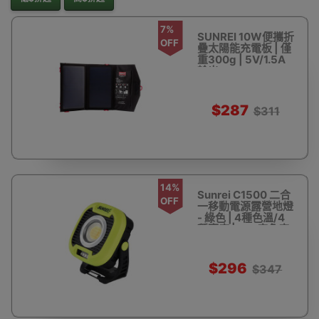
7%
SUNREI 10W便攜折
OFF
疊太陽能充電板 | 僅
重300g | 5V/1.5A
輸出
$287
$311
14%
Sunrei C1500 二合
OFF
一移動電源露營地燈
- 綠色 | 4種色溫/4
種亮度 | 180度角度
可調節
$296
$347