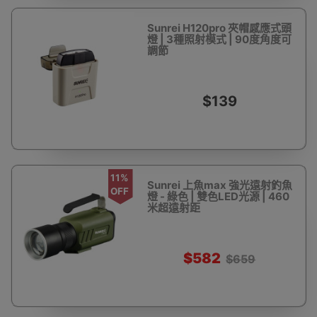
Sunrei H120pro 夾帽感應式頭
燈 | 3種照射模式 | 90度角度可
調節
$139
11%
Sunrei 上魚max 強光遠射釣魚
OFF
燈 - 綠色 | 雙色LED光源 | 460
米超遠射距
$582
$659