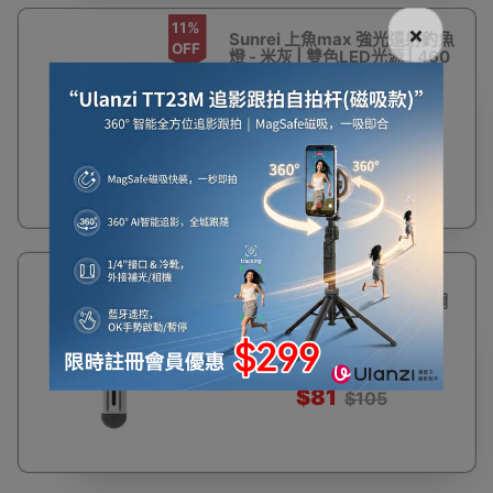
11%
×
Sunrei 上魚max 強光遠射釣魚
OFF
燈 - 米灰 | 雙色LED光源 | 460
米超遠射距
$582
$659
22%
SUNREI 迷你防藍光護眼書籤
OFF
閱讀燈 | 可夾在書中使用 | 3調
光度照明
$81
$105