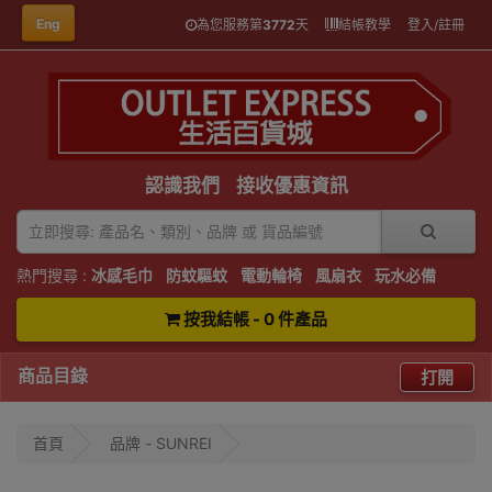
Eng
為您服務第
3772
天
結帳教學
登入/註冊
認識我們
接收優惠資訊
熱門搜尋 :
冰感毛巾
防蚊驅蚊
電動輪椅
風扇衣
玩水必備
按我結帳 - 0 件產品
商品目錄
打開
首頁
品牌 - SUNREI