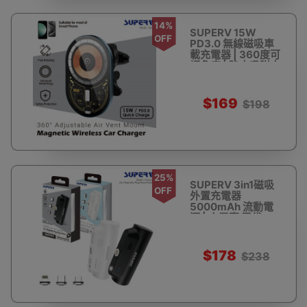
14%
SUPERV 15W
OFF
PD3.0 無線磁吸車
載充電器 | 360度可
調角度 | 強大吸附大
磁芯 | LED氛圍指示
燈
$169
$198
25%
SUPERV 3in1磁吸
OFF
外置充電器
5000mAh 流動電
源 | 充電寶 尿袋
power bank | 內附
Lightning | Type-C
| Micro三種磁吸接
$178
$238
頭 - 黑色