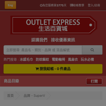
Eng
為您服務第
3775
天
結帳教學
登入/註冊
認識我們
接收優惠資訊
熱門搜尋 :
冰感毛巾
防蚊驅蚊
電動輪椅
風扇衣
玩水必備
按我結帳 - 0 件產品
商品目錄
打開
首頁
品牌 - SuperV