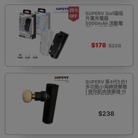
25%
SUPERV 3in1磁吸
OFF
外置充電器
5000mAh 流動電
源 | 充電寶 尿袋
power bank | 內附
Lightning | Type-C
| Micro三種磁吸接
$178
$238
白色
SUPERV 第4代5合1
多功能小海綿按摩槍
| 迷你肌肉按摩槍 分
解乳酸 深層肌肉按
摩筋膜槍 - 黑色
$238