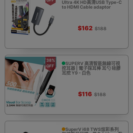
Ultra 4K HD高清USB Type-C
to HDMI Cable adaptor
20CM
$162
$188
38%
SUPERV 高清智能無線可視
OFF
挖耳器 | 電子採耳棒 耳勺 硅膠
耳挖 Y9 - 白色
$116
$188
SuperV i68 TWS炫彩系列