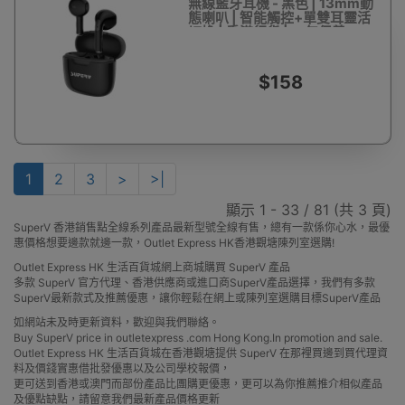
無線藍牙耳機 - 黑色 | 13mm動
態喇叭 | 智能觸控+單雙耳靈活
切換 | 香港行貨 | 一年保養
$158
1
2
3
>
>|
顯示 1 - 33 / 81 (共 3 頁)
SuperV 香港銷售點全線系列產品最新型號全線有售，總有一款係你心水，最優
惠價格想要邊款就邊一款，Outlet Express HK香港觀塘陳列室選購!
Outlet Express HK 生活百貨城網上商城購買 SuperV 產品
多款 SuperV 官方代理、香港供應商或進口商SuperV產品選擇，我們有多款
SuperV最新款式及推薦優惠，讓你輕鬆在網上或陳列室選購目標SuperV產品
如網站未及時更新資料，歡迎與我們聯絡。
Buy SuperV price in outletexpress .com Hong Kong.In promotion and sale.
Outlet Express HK 生活百貨城在香港觀塘提供 SuperV 在那裡買邊到買代理資
料及價錢實惠借批發優惠以及公司學校報價，
更可送到香港或澳門而部份產品比團購更優惠，更可以為你推薦推介相似產品
及優點缺點，請留意我們最新產品價格更新