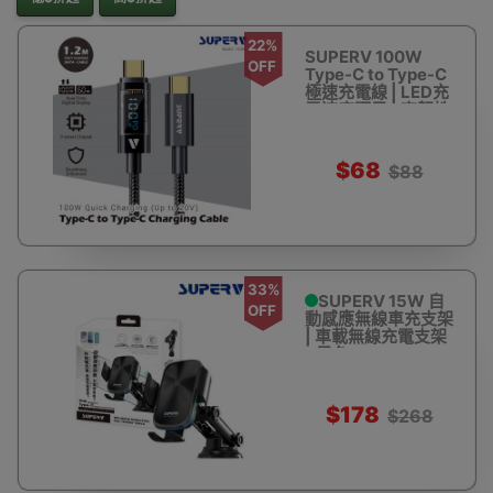
22%
SUPERV 100W
OFF
Type-C to Type-C
極速充電線 | LED充
電速度顯示 | 高韌性
尼龍十字編織線材 -
120CM長(黑色)
$68
$88
33%
SUPERV 15W 自
OFF
動感應無線車充支架
| 車載無線充電支架
- 黑色
$178
$268