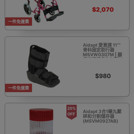
安全帶 | 香港行貨
$2,070
$2,300
一件免運費
Aidapt 愛意達 11“”
骨科固定助行器
MSVW0307M | 腳
傷康復用具 | 主要材
質為PP、泡沫 | 香
港行貨
$980
一件免運費
20%
Aidapt 3合1藥丸壓
OFF
碎和分割儲存器
(MSVM0927AB)