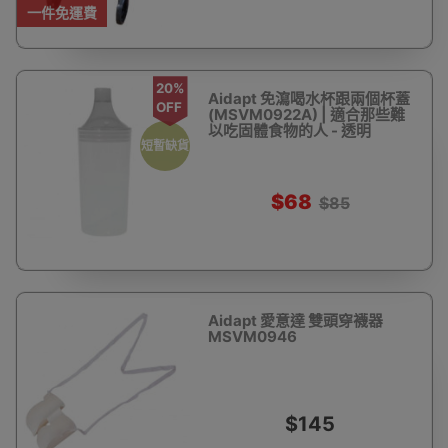
一件免運費
20%
Aidapt 免瀉喝水杯跟兩個杯蓋
OFF
(MSVM0922A) | 適合那些難
以吃固體食物的人 - 透明
短暫缺貨
$68
$85
Aidapt 愛意達 雙頭穿襪器
MSVM0946
$145