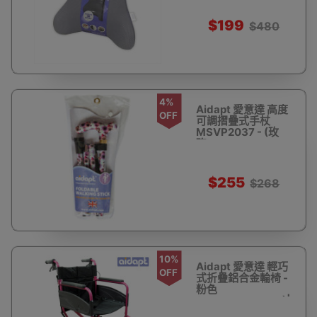
憶海綿 | 香港行貨
$199
$480
4%
Aidapt 愛意達 高度
OFF
可調摺疊式手杖
MSVP2037 - (玫
瑰)
$255
$268
10%
Aidapt 愛意達 輕巧
OFF
式折疊鋁合金輪椅 -
粉色
(MSVA0170PINK)|
可調節腳踏高度 | 帶