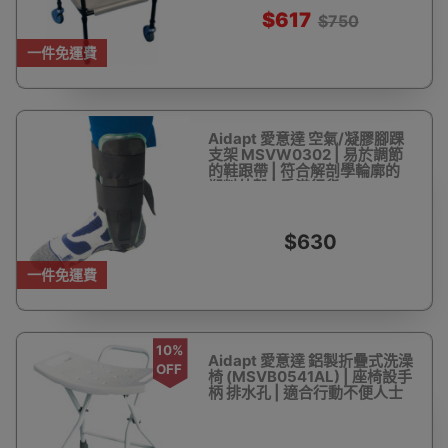
$617
$750
一件免運費
Aidapt 愛意達 空氣/凝膠腳踝
支架 MSVW0302 | 易於調節
的鞋跟帶 | 符合解剖學輪廓的
塑料外殼 | 香港行貨
$630
一件免運費
10%
Aidapt 愛意達 鋁製折疊式洗澡
OFF
椅 (MSVB0541AL) | 座椅設手
柄 排水孔 | 適合行動不便人士