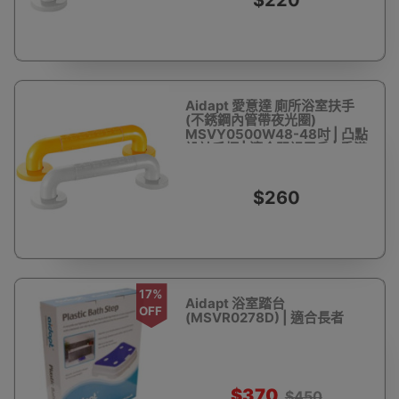
$220
Aidapt 愛意達 廁所浴室扶手
(不銹鋼內管帶夜光圈)
MSVY0500W48-48吋 | 凸點
設計手柄 | 適合弱視用戶 | 香港
行貨
$260
17%
Aidapt 浴室踏台
OFF
(MSVR0278D) | 適合長者
$370
$450