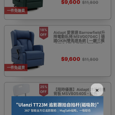
$9,600
$11,800
一件免運費
18%
Aidapt 愛意達 Barrowfield升
OFF
降電動臥椅 MSVG0704C | 德
國OKIN雙馬達系統 | 一鍵三模
式轉換 | 院舍級衛生與耐用設
計 | 香港行貨
$9,600
$11,800
一件免運費
25%
×
【限時優惠】Aidapt 沐浴椅連
OFF
背板 MSVB0540S - 白色