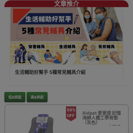
文章推介
生活輔助好幫手 5種常見輔具介紹
低$排起
高$排起
58%
Aidpat 愛意達 記憶
OFF
海綿人體工學背墊
（灰色）
MSVM9238 | 專業
護脊設計 | 高密度記