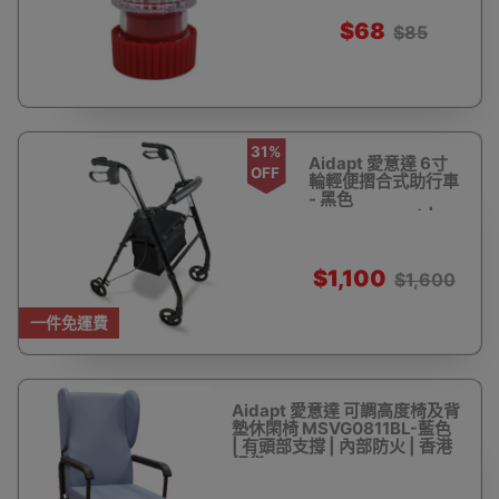
$68
$85
31%
Aidapt 愛意達 6寸
OFF
輪輕便摺合式助行車
- 黑色
(MSVP0178X) | 6
寸防刺輪 | 高度可調
節 | 香港行貨
$1,100
$1,600
一件免運費
Aidapt 愛意達 可調高度椅及背
墊休閑椅 MSVG0811BL-藍色
| 有頭部支撐 | 內部防火 | 香港
行貨