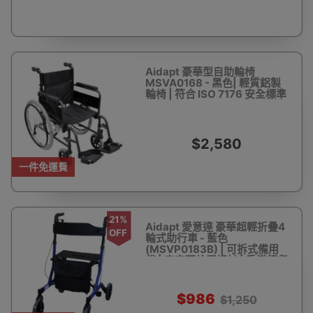
Aidapt 豪華型自助輪椅
MSVA0168 - 黑色| 輕質鋁製
輪椅 | 符合 ISO 7176 安全標準
$2,580
一件免運費
21%
Aidapt 愛意達 豪華超輕折疊4
OFF
輪式助行車 - 藍色
(MSVP0183B) | 可拆式備用
袋 | 車旁可放置拐杖 | 香港行貨
$986
$1,250