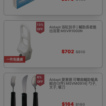
13%
Aidapt 浴缸扶手 | 輔助長者進
OFF
出浴室 MSVR1000N
$702
$810
一件免運費
8%
Aidapt 愛意達 可彎曲輔助餐具
OFF
組合(3件) MSVM0914| 勺子,
叉子, 餐刀
$164
$180