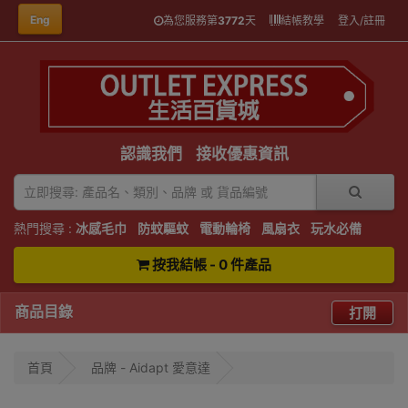
Eng
為您服務第
3772
天
結帳教學
登入/註冊
認識我們
接收優惠資訊
熱門搜尋 :
冰感毛巾
防蚊驅蚊
電動輪椅
風扇衣
玩水必備
按我結帳 - 0 件產品
商品目錄
打開
首頁
品牌 - Aidapt 愛意達