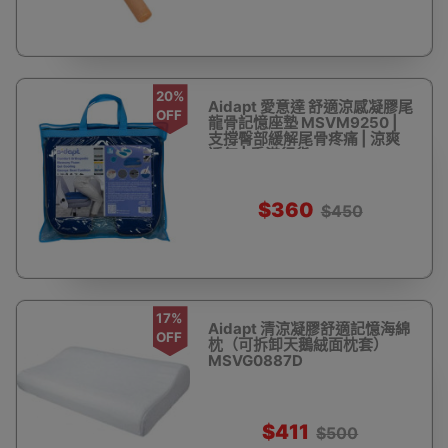
20%
Aidapt 愛意達 舒適涼感凝膠尾
OFF
龍骨記憶座墊 MSVM9250 |
支撐臀部緩解尾骨疼痛 | 涼爽
透氣 | 香港行貨
$360
$450
17%
Aidapt 清涼凝膠舒適記憶海綿
OFF
枕（可拆卸天鵝絨面枕套）
MSVG0887D
$411
$500