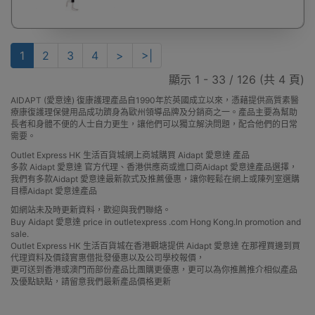
1
2
3
4
>
>|
顯示 1 - 33 / 126 (共 4 頁)
AIDAPT (愛意達) 復康護理產品自1990年於英國成立以來，憑藉提供高質素醫
療康復護理保健用品成功躋身為歐州領導品牌及分銷商之一。產品主要為幫助
長者和身體不便的人士自力更生，讓他們可以獨立解決問題，配合他們的日常
需要。
Outlet Express HK 生活百貨城網上商城購買 Aidapt 愛意達 產品
多款 Aidapt 愛意達 官方代理、香港供應商或進口商Aidapt 愛意達產品選擇，
我們有多款Aidapt 愛意達最新款式及推薦優惠，讓你輕鬆在網上或陳列室選購
目標Aidapt 愛意達產品
如網站未及時更新資料，歡迎與我們聯絡。
Buy Aidapt 愛意達 price in outletexpress .com Hong Kong.In promotion and
sale.
Outlet Express HK 生活百貨城在香港觀塘提供 Aidapt 愛意達 在那裡買邊到買
代理資料及價錢實惠借批發優惠以及公司學校報價，
更可送到香港或澳門而部份產品比團購更優惠，更可以為你推薦推介相似產品
及優點缺點，請留意我們最新產品價格更新