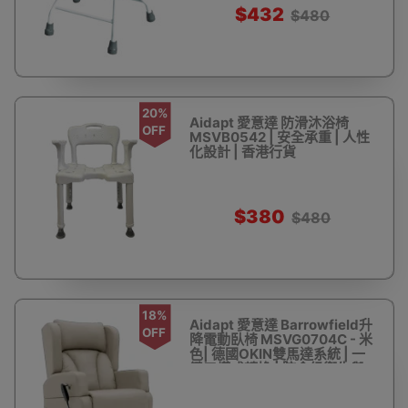
$432
$480
20%
Aidapt 愛意達 防滑沐浴椅
OFF
MSVB0542 | 安全承重 | 人性
化設計 | 香港行貨
$380
$480
18%
Aidapt 愛意達 Barrowfield升
OFF
降電動臥椅 MSVG0704C - 米
色| 德國OKIN雙馬達系統 | 一
鍵三模式轉換 | 院舍級衛生與
耐用設計 | 香港行貨