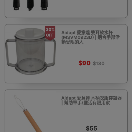
30%
Aidapt 愛意達 雙耳飲水杯
OFF
(MSVM0923D) | 適合手部活
動受限的人
$90
$130
Aidapt 愛意達 木柄衣服穿鈕器
| 幫助單手/靈活有限用家
$55