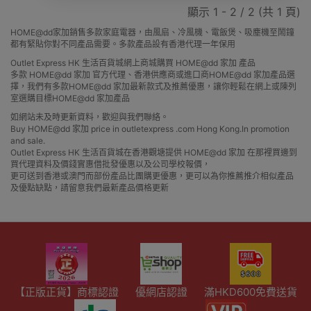
顯示 1 - 2 / 2 (共 1 頁)
HOME@dd家加銷售多款家庭電器，由風扇、冷風機、電飯煲、吸塵機至鬧鐘
都有緊貼你對不同產品需要。多款產品設有香港代理一年保用
Outlet Express HK 生活百貨城網上商城購買 HOME@dd 家加 產品
多款 HOME@dd 家加 官方代理、香港供應商或進口商HOME@dd 家加產品選
擇，我們有多款HOME@dd 家加最新款式及推薦優惠，讓你輕鬆在網上或陳列
室選購目標HOME@dd 家加產品
如網站未及時更新資料，歡迎與我們聯絡。
Buy HOME@dd 家加 price in outletexpress .com Hong Kong.In promotion
and sale.
Outlet Express HK 生活百貨城在香港觀塘提供 HOME@dd 家加 在那裡買邊到
買代理資料及價錢實惠借批發優惠以及公司學校報價，
更可送到香港或澳門而部份產品比團購更優惠，更可以為你推薦推介相似產品
及優點缺點，請留意我們最新產品價格更新
【正版正貨】商標認證
優網店認證
滿HKD600免費送貨