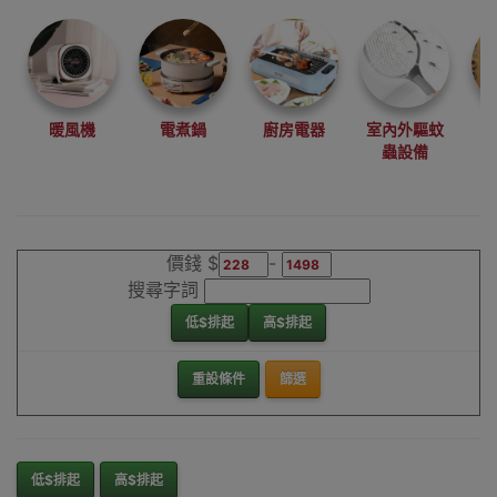
暖風機
電煮鍋
廚房電器
室內外驅蚊
蟲設備
價錢 $
-
搜尋字詞
低$排起
高$排起
重設條件
篩選
低$排起
高$排起