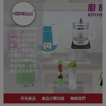
HOME@dd 家加 精選保暖家電
HOME@dd家加
銷售多款家庭電
器，由風扇、冷
風機、電飯煲、
吸塵機至鬧鐘都
有緊貼你對不同
產品需要。多款
產品設有香港代
理一年保用
HOME@dd 家加
精選保暖家電香
港銷售點
所有產品
產品分類目錄
聯絡我們