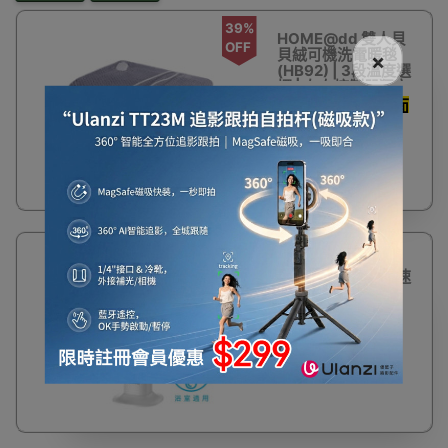
39%
HOME@dd 雙人貝
OFF
貝絨可機洗電暖毯
×
(HB92) | 3段溫度選
擇 | 左右控制器獨立
控制 | 香港行貨
升級貝貝絨親膚面
料 三段溫控為身
$422
$699
體保暖
43%
HOME@dd
OFF
HH2000 2000W速
熱搖頭陶瓷暖風機
(浴室適用) | 3秒升
溫 | 過熱斷電保護 |
香港行貨
$338
$599