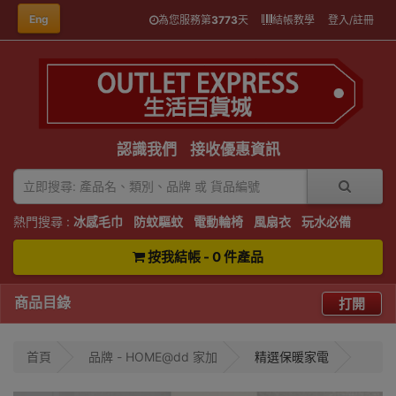
Eng
為您服務第
3773
天
結帳教學
登入/註冊
認識我們
接收優惠資訊
熱門搜尋 :
冰感毛巾
防蚊驅蚊
電動輪椅
風扇衣
玩水必備
按我結帳 - 0 件產品
商品目錄
打開
首頁
品牌 - HOME@dd 家加
精選保暖家電