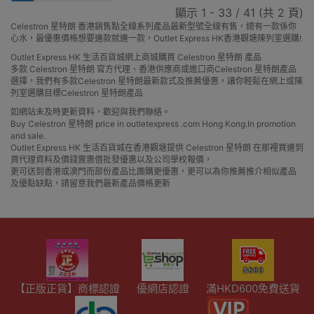
顯示 1 - 33 / 41 (共 2 頁)
Celestron 星特朗 香港銷售點全線系列產品最新型號全線有售，總有一款係你
心水，最優惠價格想要邊款就邊一款，Outlet Express HK香港觀塘陳列室選購!
Outlet Express HK 生活百貨城網上商城購買 Celestron 星特朗 產品
多款 Celestron 星特朗 官方代理、香港供應商或進口商Celestron 星特朗產品
選擇，我們有多款Celestron 星特朗最新款式及推薦優惠，讓你輕鬆在網上或陳
列室選購目標Celestron 星特朗產品
如網站未及時更新資料，歡迎與我們聯絡。
Buy Celestron 星特朗 price in outletexpress .com Hong Kong.In promotion
and sale.
Outlet Express HK 生活百貨城在香港觀塘提供 Celestron 星特朗 在那裡買邊到
買代理資料及價錢實惠借批發優惠以及公司學校報價，
更可送到香港或澳門而部份產品比團購更優惠，更可以為你推薦推介相似產品
及優點缺點，請留意我們最新產品價格更新
【正版正貨】商標認證
優網店認證
滿HKD600免費送貨