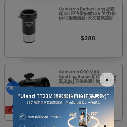
Celestron Barlow Lens 星特
朗 3X 巴洛增倍鏡1.25 英寸(接
M42相機螺紋) 天文望遠鏡配
件
$280
Celestron C90 MAK
Spotting Scope 折反射式天文
×
望遠鏡 | 方便易攜 | 適合初學者
| 入門級 | Celestron |觀靶鏡 -
訂購產品
訂購產品
$1,880
一件免運費