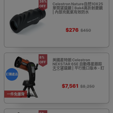
38%
Celestron Nature自然10X25
OFF
單筒望遠鏡 | Bak4高折射菱鏡
| 內部充氮氣有效防水
$276
$450
8%
美國星特朗 Celestron
OFF
NEXSTAR 6SE 自動尋星跟踪
天文望遠鏡 | 平行進口版本 - 訂
購產品
訂購產品
$7,561
$8,250
一件免運費