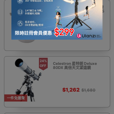
23%
星特朗CELESTRON 相機轉接
OFF
筒 T-Adaptor (M42螺紋/1.25
英寸) | 延長焦距套筒
$154
$200
24%
Celestron 星特朗 Deluxe
OFF
80DX 高倍天文望遠鏡
$1,262
$1,680
一件免運費