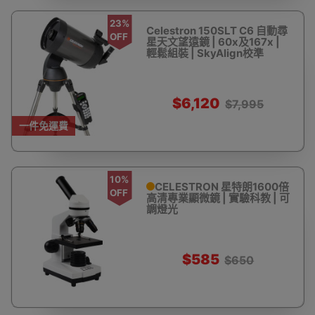
23%
Celestron 150SLT C6 自動尋
OFF
星天文望遠鏡 | 60x及167x |
輕鬆組裝 | SkyAlign校準
$6,120
$7,995
一件免運費
10%
CELESTRON 星特朗1600倍
OFF
高清專業顯微鏡 | 實驗科教 | 可
調燈光
$585
$650