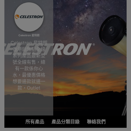
Celestron 星特朗
Celestron 星特朗
香港銷售點全線
系列產品最新型
號全線有售，總
有一款係你心
水，最優惠價格
想要邊款就邊一
款，Outlet
Express HK香港
觀塘陳列室選
購!Celestron 星
特朗
所有產品
產品分類目錄
聯絡我們