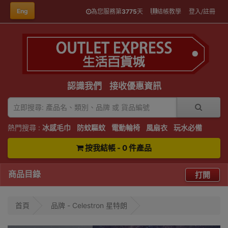
Eng
為您服務第
3775
天
結帳教學
登入/註冊
認識我們
接收優惠資訊
熱門搜尋 :
冰感毛巾
防蚊驅蚊
電動輪椅
風扇衣
玩水必備
按我結帳 - 0 件產品
商品目錄
打開
首頁
品牌 - Celestron 星特朗