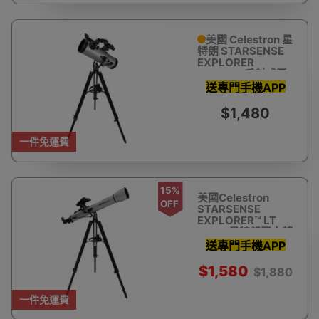
美國 Celestron 星
特朗 STARSENSE
EXPLORER
LT114AZ 反射式天
文望遠鏡(智能手機
送專門手機APP
輔助尋星)
助你瞄準星體 教
$1,480
你搵星星
一件免運費
15%
美國Celestron
OFF
STARSENSE
EXPLORER™ LT
80AZ 星特朗天文望
遠鏡 (智能手機輔助
送專門手機APP
尋星)
助你瞄準星體 教
$1,580
$1,880
你搵星星
一件免運費