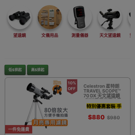
望遠鏡
文儀用品
測量儀器
天文望遠鏡
雙
低$排起
高$排起
10%
Celestron 星特朗
OFF
TRAVEL SCOPE™
70 DX 天文望遠鏡
(附送專用背囊)| 香
港行貨
特別優惠套裝 手
機影相支架 濾鏡
$880
$980
天文軟件及更多
一件免運費