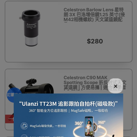
Celestron Barlow Lens 星特
朗 3X 巴洛增倍鏡1.25 英寸(接
M42相機螺紋) 天文望遠鏡配
件
$280
Celestron C90 MAK
Spotting Scope 折反射式天文
×
望遠鏡 | 方便易攜 | 適合初學者
| 入門級 | Celestron |觀靶鏡 -
訂購產品
訂購產品
$1,880
一件免運費