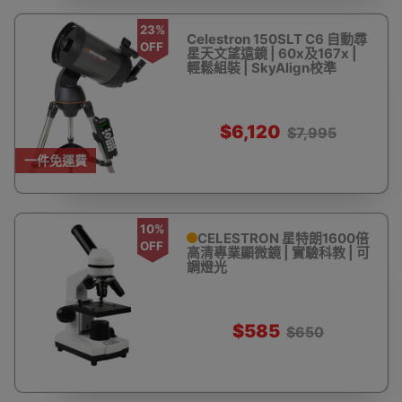
23%
Celestron 150SLT C6 自動尋
OFF
星天文望遠鏡 | 60x及167x |
輕鬆組裝 | SkyAlign校準
$6,120
$7,995
一件免運費
10%
CELESTRON 星特朗1600倍
OFF
高清專業顯微鏡 | 實驗科教 | 可
調燈光
$585
$650