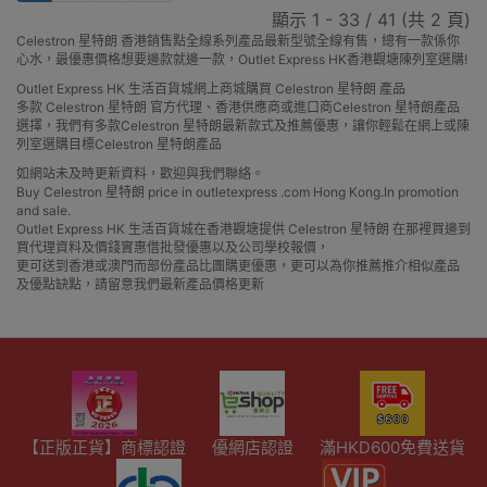
顯示 1 - 33 / 41 (共 2 頁)
Celestron 星特朗 香港銷售點全線系列產品最新型號全線有售，總有一款係你
心水，最優惠價格想要邊款就邊一款，Outlet Express HK香港觀塘陳列室選購!
Outlet Express HK 生活百貨城網上商城購買 Celestron 星特朗 產品
多款 Celestron 星特朗 官方代理、香港供應商或進口商Celestron 星特朗產品
選擇，我們有多款Celestron 星特朗最新款式及推薦優惠，讓你輕鬆在網上或陳
列室選購目標Celestron 星特朗產品
如網站未及時更新資料，歡迎與我們聯絡。
Buy Celestron 星特朗 price in outletexpress .com Hong Kong.In promotion
and sale.
Outlet Express HK 生活百貨城在香港觀塘提供 Celestron 星特朗 在那裡買邊到
買代理資料及價錢實惠借批發優惠以及公司學校報價，
更可送到香港或澳門而部份產品比團購更優惠，更可以為你推薦推介相似產品
及優點缺點，請留意我們最新產品價格更新
【正版正貨】商標認證
優網店認證
滿HKD600免費送貨