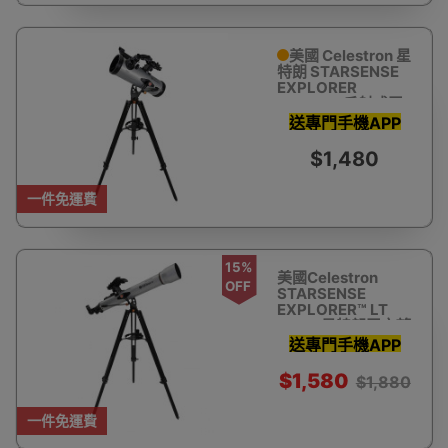
美國 Celestron 星
特朗 STARSENSE
EXPLORER
LT114AZ 反射式天
文望遠鏡(智能手機
送專門手機APP
輔助尋星)
助你瞄準星體 教
$1,480
你搵星星
一件免運費
15%
美國Celestron
OFF
STARSENSE
EXPLORER™ LT
80AZ 星特朗天文望
遠鏡 (智能手機輔助
送專門手機APP
尋星)
助你瞄準星體 教
$1,580
$1,880
你搵星星
一件免運費