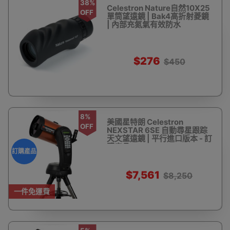
38%
Celestron Nature自然10X25
OFF
單筒望遠鏡 | Bak4高折射菱鏡
| 內部充氮氣有效防水
$276
$450
8%
美國星特朗 Celestron
OFF
NEXSTAR 6SE 自動尋星跟踪
天文望遠鏡 | 平行進口版本 - 訂
購產品
訂購產品
$7,561
$8,250
一件免運費