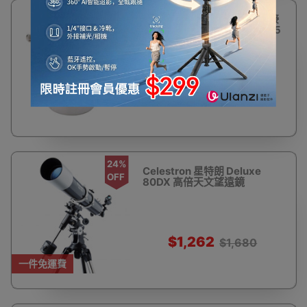
23%
星特朗CELESTRON 相機轉接
OFF
筒 T-Adaptor (M42螺紋/1.25
英寸) | 延長焦距套筒
$154
$200
24%
Celestron 星特朗 Deluxe
OFF
80DX 高倍天文望遠鏡
$1,262
$1,680
一件免運費