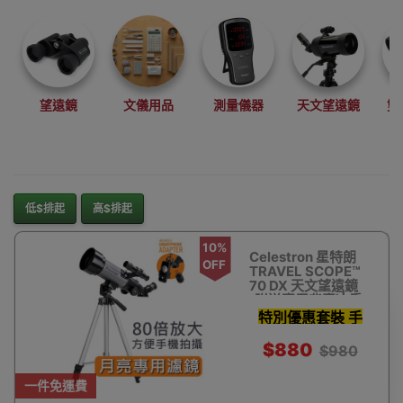
望遠鏡
文儀用品
測量儀器
天文望遠鏡
雙
低$排起
高$排起
10%
Celestron 星特朗
OFF
TRAVEL SCOPE™
70 DX 天文望遠鏡
(附送專用背囊)| 香
港行貨
特別優惠套裝 手
機影相支架 濾鏡
$880
$980
天文軟件及更多
一件免運費