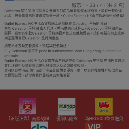
顯示 1 - 33 / 41 (共 2 頁)
Celestron 星特朗 香港銷售點全線系列產品最新型號全線有售，總有一款係你
心水，最優惠價格想要邊款就邊一款，Outlet Express HK香港觀塘陳列室選購!
Outlet Express HK 生活百貨城網上商城購買 Celestron 星特朗 產品
多款 Celestron 星特朗 官方代理、香港供應商或進口商Celestron 星特朗產品
選擇，我們有多款Celestron 星特朗最新款式及推薦優惠，讓你輕鬆在網上或陳
列室選購目標Celestron 星特朗產品
如網站未及時更新資料，歡迎與我們聯絡。
Buy Celestron 星特朗 price in outletexpress .com Hong Kong.In promotion
and sale.
Outlet Express HK 生活百貨城在香港觀塘提供 Celestron 星特朗 在那裡買邊到
買代理資料及價錢實惠借批發優惠以及公司學校報價，
更可送到香港或澳門而部份產品比團購更優惠，更可以為你推薦推介相似產品
及優點缺點，請留意我們最新產品價格更新
【正版正貨】商標認證
優網店認證
滿HKD600免費送貨