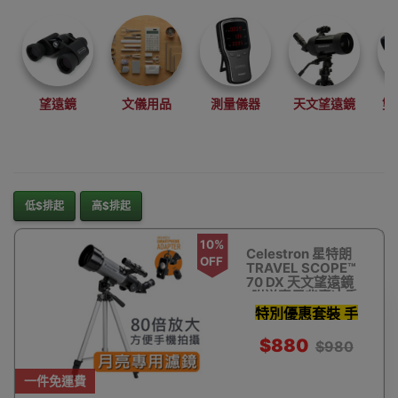
望遠鏡
文儀用品
測量儀器
天文望遠鏡
雙
低$排起
高$排起
10%
Celestron 星特朗
OFF
TRAVEL SCOPE™
70 DX 天文望遠鏡
(附送專用背囊)| 香
港行貨
特別優惠套裝 手
機影相支架 濾鏡
$880
$980
天文軟件及更多
一件免運費