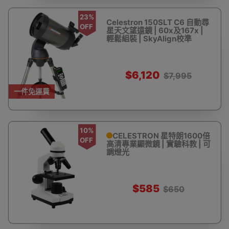
23%
Celestron 150SLT C6 自動尋
OFF
星天文望遠鏡 | 60x及167x |
輕鬆組裝 | SkyAlign校準
$6,120
$7,995
一件免運費
10%
CELESTRON 星特朗1600倍
OFF
高清專業顯微鏡 | 實驗科教 | 可
調燈光
$585
$650