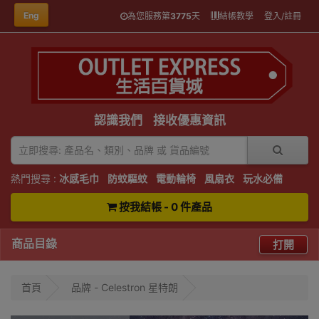
Eng
為您服務第
3775
天
結帳教學
登入/註冊
認識我們
接收優惠資訊
熱門搜尋 :
冰感毛巾
防蚊驅蚊
電動輪椅
風扇衣
玩水必備
按我結帳 - 0 件產品
商品目錄
打開
首頁
品牌 - Celestron 星特朗