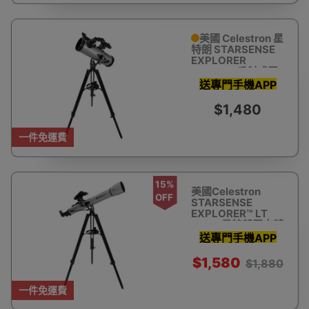
美國 Celestron 星
特朗 STARSENSE
EXPLORER
LT114AZ 反射式天
文望遠鏡(智能手機
送專門手機APP
輔助尋星)
助你瞄準星體 教
$1,480
你搵星星
一件免運費
15%
美國Celestron
OFF
STARSENSE
EXPLORER™ LT
80AZ 星特朗天文望
遠鏡 (智能手機輔助
送專門手機APP
尋星)
助你瞄準星體 教
$1,580
$1,880
你搵星星
一件免運費