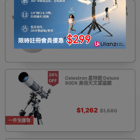
23%
星特朗CELESTRON 相機轉接
OFF
筒 T-Adaptor (M42螺紋/1.25
英寸) | 延長焦距套筒
$154
$200
24%
Celestron 星特朗 Deluxe
OFF
80DX 高倍天文望遠鏡
$1,262
$1,680
一件免運費