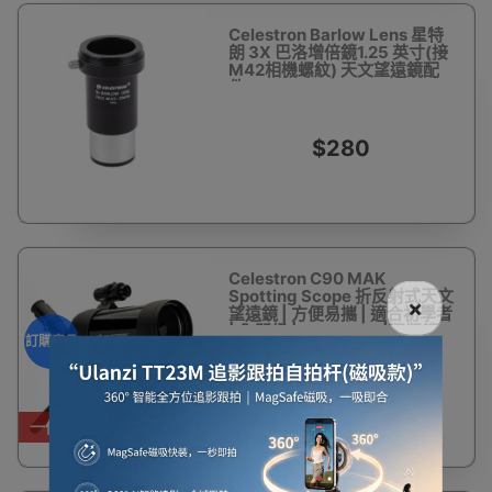
Celestron Barlow Lens 星特
朗 3X 巴洛增倍鏡1.25 英寸(接
M42相機螺紋) 天文望遠鏡配
件
$280
Celestron C90 MAK
Spotting Scope 折反射式天文
×
望遠鏡 | 方便易攜 | 適合初學者
| 入門級 | Celestron |觀靶鏡 -
訂購產品
訂購產品
$1,880
一件免運費