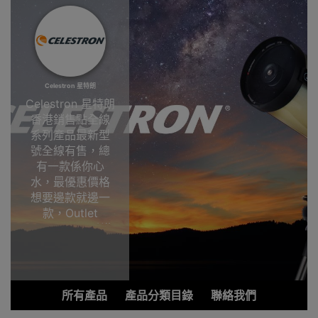
Celestron 星特朗
Celestron 星特朗
香港銷售點全線
系列產品最新型
號全線有售，總
有一款係你心
水，最優惠價格
想要邊款就邊一
款，Outlet
Express HK香港
觀塘陳列室選
購!Celestron 星
特朗
所有產品
產品分類目錄
聯絡我們