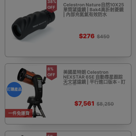
38%
Celestron Nature自然10X25
OFF
單筒望遠鏡 | Bak4高折射菱鏡
| 內部充氮氣有效防水
$276
$450
8%
美國星特朗 Celestron
OFF
NEXSTAR 6SE 自動尋星跟踪
天文望遠鏡 | 平行進口版本 - 訂
購產品
訂購產品
$7,561
$8,250
一件免運費