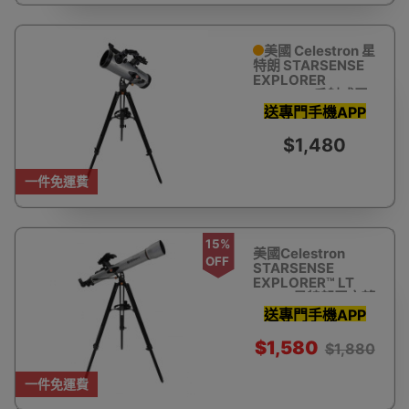
美國 Celestron 星
特朗 STARSENSE
EXPLORER
LT114AZ 反射式天
文望遠鏡(智能手機
送專門手機APP
輔助尋星)
助你瞄準星體 教
$1,480
你搵星星
一件免運費
15%
美國Celestron
OFF
STARSENSE
EXPLORER™ LT
80AZ 星特朗天文望
遠鏡 (智能手機輔助
送專門手機APP
尋星)
助你瞄準星體 教
$1,580
$1,880
你搵星星
一件免運費