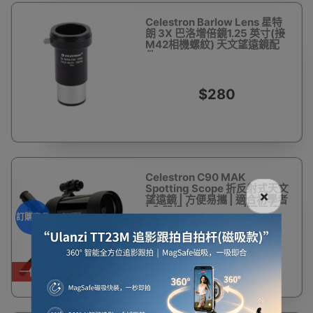
Celestron Barlow Lens 星特
朗 3X 巴洛增倍鏡1.25 英寸(接
M42相機螺紋) 天文望遠鏡配
件
$280
Celestron C90 MAK
Spotting Scope 折反射式天文
×
望遠鏡 | 方便易攜 | 適合初學者
| 入門級 | Celestron |觀靶鏡 -
訂購產品
訂購產品
$1,880
一件免運費