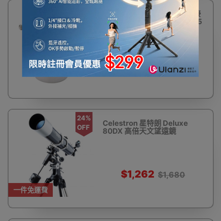
23%
星特朗CELESTRON 相機轉接
OFF
筒 T-Adaptor (M42螺紋/1.25
英寸) | 延長焦距套筒
$154
$200
24%
Celestron 星特朗 Deluxe
OFF
80DX 高倍天文望遠鏡
$1,262
$1,680
一件免運費