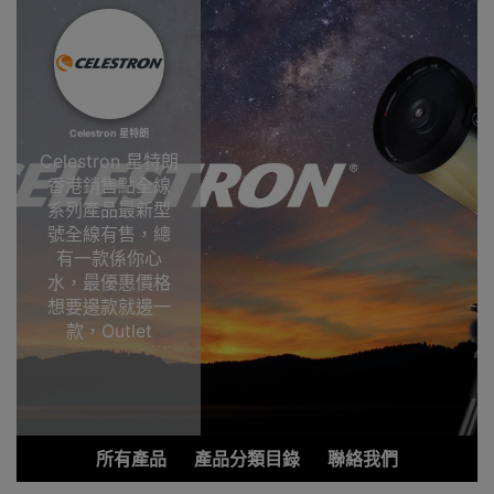
Celestron 星特朗
Celestron 星特朗
香港銷售點全線
系列產品最新型
號全線有售，總
有一款係你心
水，最優惠價格
想要邊款就邊一
款，Outlet
Express HK香港
觀塘陳列室選
購!Celestron 星
特朗
所有產品
產品分類目錄
聯絡我們