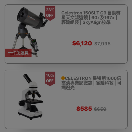
23%
Celestron 150SLT C6 自動尋
OFF
星天文望遠鏡 | 60x及167x |
輕鬆組裝 | SkyAlign校準
$6,120
$7,995
一件免運費
10%
CELESTRON 星特朗1600倍
OFF
高清專業顯微鏡 | 實驗科教 | 可
調燈光
$585
$650