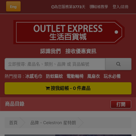
Eng
為您服務第
3773
天
結帳教學
登入/註冊
認識我們
接收優惠資訊
熱門搜尋 :
冰感毛巾
防蚊驅蚊
電動輪椅
風扇衣
玩水必備
按我結帳 - 0 件產品
商品目錄
打開
首頁
品牌 - Celestron 星特朗