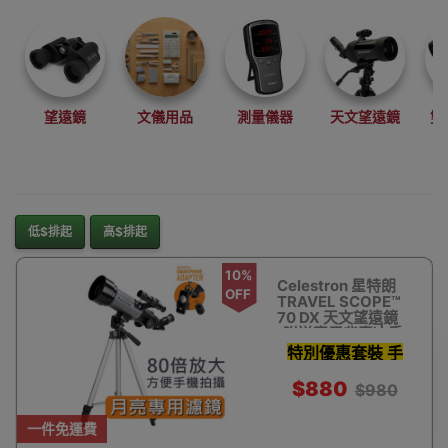
望遠鏡
文儀用品
測量儀器
天文望遠鏡
雙
低$排起
高$排起
10%
Celestron 星特朗
OFF
TRAVEL SCOPE™
70 DX 天文望遠鏡
(附送專用背囊)| 香
港行貨
特別優惠套裝 手
機影相支架 濾鏡
$880
$980
天文軟件及更多
一件免運費