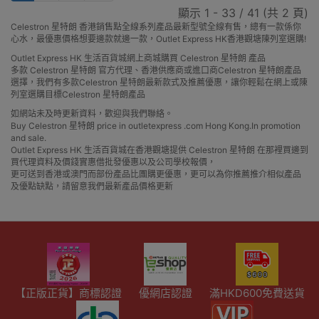
顯示 1 - 33 / 41 (共 2 頁)
Celestron 星特朗 香港銷售點全線系列產品最新型號全線有售，總有一款係你
心水，最優惠價格想要邊款就邊一款，Outlet Express HK香港觀塘陳列室選購!
Outlet Express HK 生活百貨城網上商城購買 Celestron 星特朗 產品
多款 Celestron 星特朗 官方代理、香港供應商或進口商Celestron 星特朗產品
選擇，我們有多款Celestron 星特朗最新款式及推薦優惠，讓你輕鬆在網上或陳
列室選購目標Celestron 星特朗產品
如網站未及時更新資料，歡迎與我們聯絡。
Buy Celestron 星特朗 price in outletexpress .com Hong Kong.In promotion
and sale.
Outlet Express HK 生活百貨城在香港觀塘提供 Celestron 星特朗 在那裡買邊到
買代理資料及價錢實惠借批發優惠以及公司學校報價，
更可送到香港或澳門而部份產品比團購更優惠，更可以為你推薦推介相似產品
及優點缺點，請留意我們最新產品價格更新
【正版正貨】商標認證
優網店認證
滿HKD600免費送貨