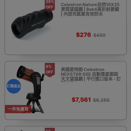
38%
Celestron Nature自然10X25
OFF
單筒望遠鏡 | Bak4高折射菱鏡
| 內部充氮氣有效防水
$276
$450
8%
美國星特朗 Celestron
OFF
NEXSTAR 6SE 自動尋星跟踪
天文望遠鏡 | 平行進口版本 - 訂
購產品
訂購產品
$7,561
$8,250
一件免運費