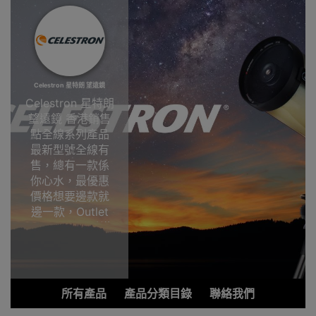
Celestron 星特朗 望遠鏡
Celestron 星特朗
望遠鏡 香港銷售
點全線系列產品
最新型號全線有
售，總有一款係
你心水，最優惠
價格想要邊款就
邊一款，Outlet
Express HK香港
觀塘陳列室選
購!Celestron 星
特朗望遠鏡香港
銷售點
所有產品
產品分類目錄
聯絡我們