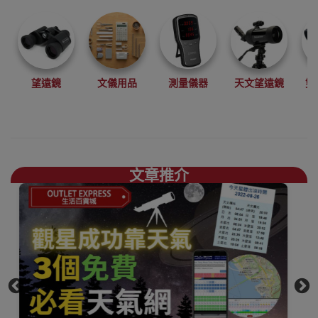
望遠鏡
文儀用品
測量儀器
天文望遠鏡
雙
文章推介