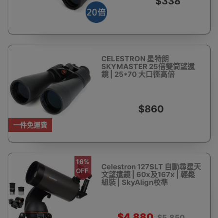
$338
CELESTRON 星特朗
SKYMASTER 25倍雙筒望遠
鏡 | 25*70 大口徑高倍
$860
一件免運費
16%
Celestron 127SLT 自動尋星天
OFF
文望遠鏡 | 60x及167x | 輕鬆
組裝 | SkyAlign校準
$4,880
$5,850