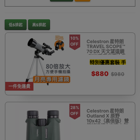
低$排起
高$排起
10%
Celestron 星特朗
OFF
TRAVEL SCOPE™
70 DX 天文望遠鏡
(附送專用背囊)| 香
港行貨
特別優惠套裝 手
機影相支架 濾鏡
$880
$980
天文軟件及更多
一件免運費
28%
Celestron 星特朗
OFF
Outland X 原野
10x42（高倍版）雙
筒望遠鏡 | 高清充氮
防水 - 軍綠