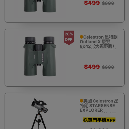
$499
$699
28%
Celestron 星特朗
OFF
Outland X 原野
8x42（大視野版）
雙筒望遠鏡 | 高清充
氮防水 - 軍綠
$499
$699
美國 Celestron 星
特朗 STARSENSE
EXPLORER
LT114AZ 反射式天
文望遠鏡(智能手機
送專門手機APP
輔助尋星)
助你瞄準星體 教