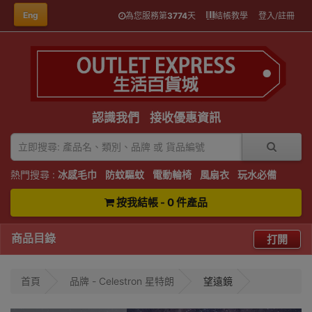
Eng
為您服務第
3774
天
結帳教學
登入/註冊
認識我們
接收優惠資訊
熱門搜尋 :
冰感毛巾
防蚊驅蚊
電動輪椅
風扇衣
玩水必備
按我結帳 - 0 件產品
商品目錄
打開
首頁
品牌 - Celestron 星特朗
望遠鏡