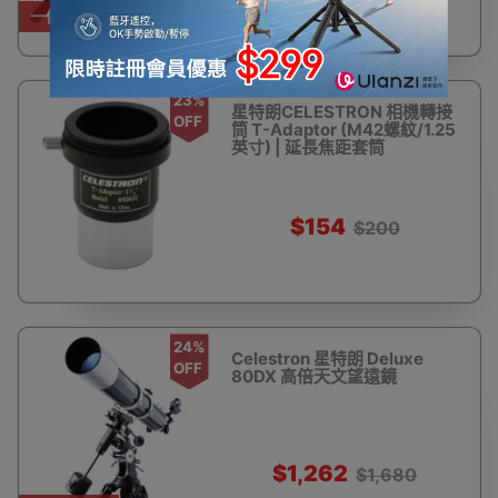
一件免運費
23%
星特朗CELESTRON 相機轉接
OFF
筒 T-Adaptor (M42螺紋/1.25
英寸) | 延長焦距套筒
$154
$200
24%
Celestron 星特朗 Deluxe
OFF
80DX 高倍天文望遠鏡
$1,262
$1,680