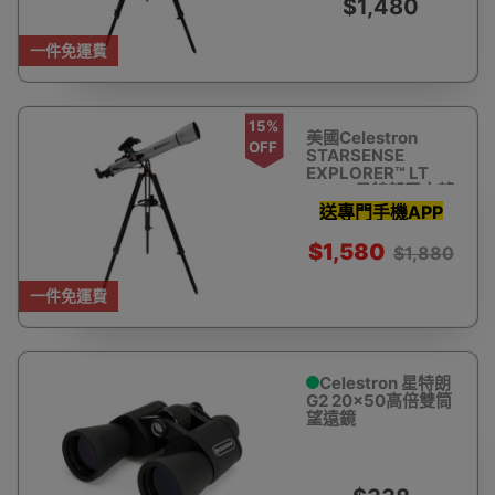
$1,480
你搵星星
一件免運費
15%
美國Celestron
OFF
STARSENSE
EXPLORER™ LT
80AZ 星特朗天文望
遠鏡 (智能手機輔助
送專門手機APP
尋星)
助你瞄準星體 教
$1,580
$1,880
你搵星星
一件免運費
Celestron 星特朗
G2 20x50高倍雙筒
望遠鏡