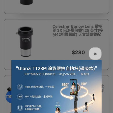
Celestron Barlow Lens 星特
朗 3X 巴洛增倍鏡1.25 英寸(接
M42相機螺紋) 天文望遠鏡配
件
$280
×
Celestron C90 MAK
Spotting Scope 折反射式天文
望遠鏡 | 方便易攜 | 適合初學者
| 入門級 | Celestron |觀靶鏡 -
訂購產品
訂購產品
$1,880