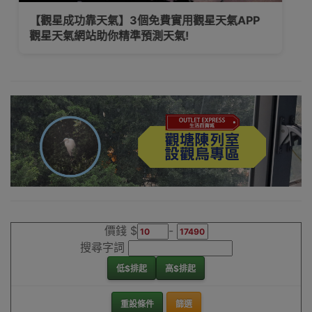
【買望遠鏡前必睇】望遠鏡介紹及選購指南，更
為你提供不同款式作參考
價錢 $
-
搜尋字詞
低$排起
高$排起
重設條件
篩選