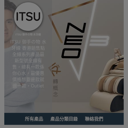
ITSU 御手の物 水牙線
ITSU 御手の物 水
牙線 香港銷售點
全線系列產品最
新型號全線有
售，總有一款係
你心水，最優惠
價格想要邊款就
邊一款，Outlet
Express HK香港
觀塘陳列室選
購!ITSU 御手の物
水牙線香港銷售
點
所有產品
產品分類目錄
聯絡我們