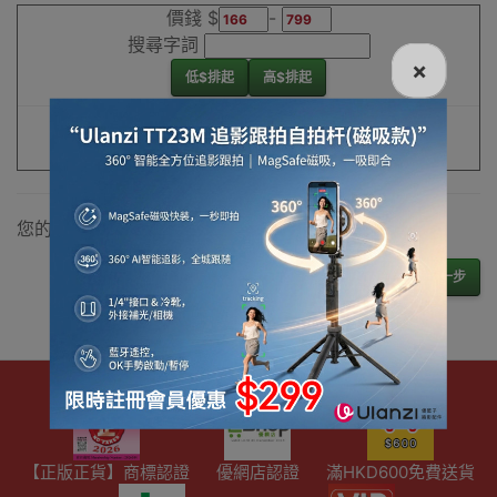
價錢 $
-
搜尋字詞
×
低$排起
高$排起
重設條件
篩選
您的購物車內沒有產品！
下一步
【正版正貨】商標認證
優網店認證
滿HKD600免費送貨