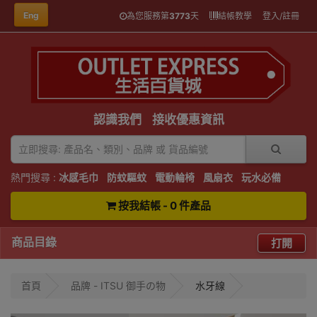
Eng
為您服務第
3773
天
結帳教學
登入/註冊
認識我們
接收優惠資訊
熱門搜尋 :
冰感毛巾
防蚊驅蚊
電動輪椅
風扇衣
玩水必備
按我結帳 - 0 件產品
商品目錄
打開
首頁
品牌 - ITSU 御手の物
水牙線