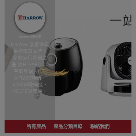
Harrow 保暖家電
Harrow 紮根多年
香港電器品牌，
多款家用電器產
品 由HT-AF1000
空氣炸鍋、HT-
AF1200炸鍋、
VC608除蟎機、
VC618吸塵機、
電爐、蚊燈等 優
惠價錢高級質
量，小家電信心
保證，大部份產
品提供一年保用
所有產品
產品分類目錄
聯絡我們
本公司為香港代