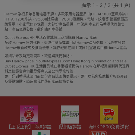
顯示 1 - 2 / 2 (共 1 頁)
Harrow 紮根多年香港電器品牌，多款家用電器產品 由HT-AF1000空氣炸鍋、
HT-AF1200炸鍋、VC608除蟎機、VC618吸塵機、電爐、蚊燈等 優惠價錢高
級質量，小家電信心保證，大部份產品提供一年保用 本公司為香港代理銷售
點，產品現貨發售，歡迎陳列室參觀
Outlet Express HK 生活百貨城網上商城購買 Harrow 產品
多款 Harrow 官方代理、香港供應商或進口商Harrow產品選擇，我們有多款
Harrow最新款式及推薦優惠，讓你輕鬆在網上或陳列室選購目標Harrow產品
如網站未及時更新資料，歡迎與我們聯絡。
Buy Harrow price in outletexpress .com Hong Kong.In promotion and sale.
Outlet Express HK 生活百貨城在香港觀塘提供 Harrow 在那裡買邊到買代理資
料及價錢實惠借批發優惠以及公司學校報價，
更可送到香港或澳門而部份產品比團購更優惠，更可以為你推薦推介相似產品
及優點缺點，請留意我們最新產品價格更新
【正版正貨】商標認證
優網店認證
滿HKD600免費送貨