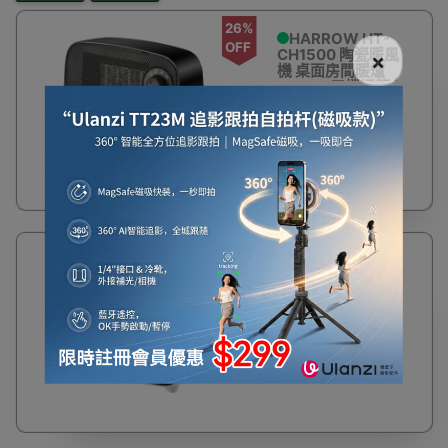
26%
HARROW HT-
OFF
CH1500 陶瓷暖風
×
機 桌面房間暖爐
1500W三檔調節 |
行貨一年保養 - 黑色
$198
$268
26%
HARROW HT-
OFF
CH1500 陶瓷暖風
機 桌面房間暖爐
1500W三檔調節 |
行貨一年保養 - 白色
$198
$268