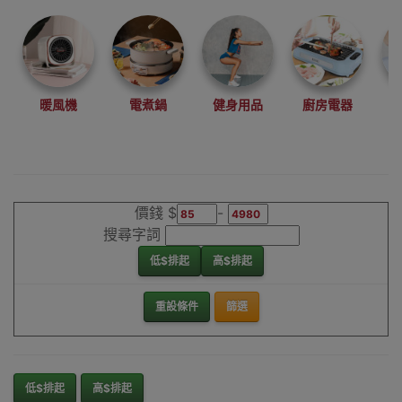
理銷售點，產品
現貨發售，歡迎
陳列室參觀
Harrow保暖家電
香港銷售點
暖風機
電煮鍋
健身用品
廚房電器
價錢 $
-
搜尋字詞
低$排起
高$排起
重設條件
篩選
低$排起
高$排起