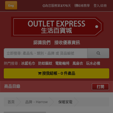
Eng
為您服務第
3775
天
結帳教學
登入/註冊
認識我們
接收優惠資訊
熱門搜尋 :
冰感毛巾
防蚊驅蚊
電動輪椅
風扇衣
玩水必備
按我結帳 - 0 件產品
商品目錄
打開
首頁
品牌 - Harrow
保暖家電