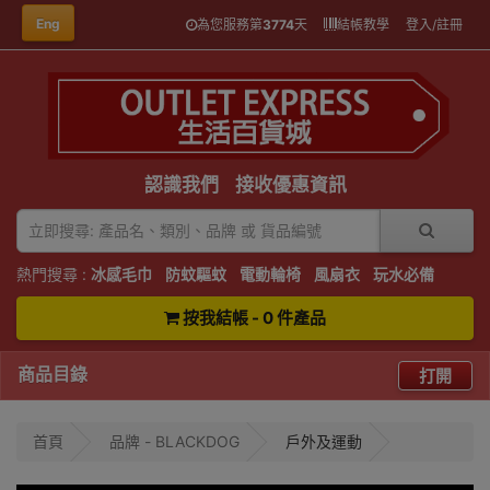
Eng
為您服務第
3774
天
結帳教學
登入/註冊
認識我們
接收優惠資訊
熱門搜尋 :
冰感毛巾
防蚊驅蚊
電動輪椅
風扇衣
玩水必備
按我結帳 - 0 件產品
商品目錄
打開
首頁
品牌 - BLACKDOG
戶外及運動