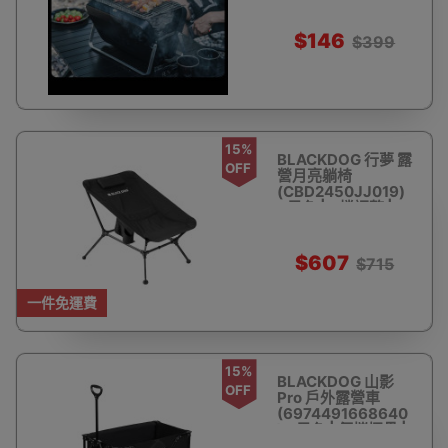
$146
$399
15%
BLACKDOG 行夢 露
OFF
營月亮躺椅
(CBD2450JJ019)
- 黑色 | 9檔調整 | 7
位鋁骨架
$607
$715
一件免運費
15%
BLACKDOG 山影
OFF
Pro 戶外露營車
(6974491668640
) - 黑色 | 便攜摺疊 |
車桌兩用