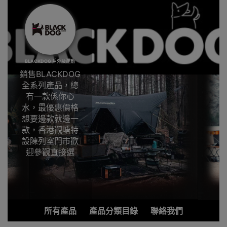
BLACKDOG 戶外及運動
銷售BLACKDOG
全系列產品，總
有一款係你心
水，最優惠價格
想要邊款就邊一
款，香港觀塘特
設陳列室門市歡
迎參觀直接選
購。
市面上露營用品
顏色離不開橙、
綠、藍和紅等等
所有產品
產品分類目錄
聯絡我們
顏色，露營用品