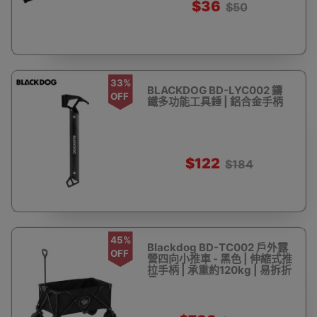
$36
$50
33%
BLACKDOG BD-LYC002 鑄
OFF
鐵多功能工具錘 | 鋁合金手柄
$122
$184
45%
Blackdog BD-TC002 戶外露
OFF
營四向小推車 - 黑色 | 伸縮式推
拉手柄 | 承重約120kg | 易拆折
疊