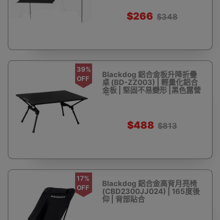
$266
$348
39%
Blackdog 鋁合金板升降折疊
OFF
桌 (BD-ZZ003) | 輕量化鋁合
金板 | 堅固不易變形 |黑色露營
桌
$488
$813
17%
Blackdog 鋁合金高背月亮椅
OFF
(CBD2300JJ024) | 165度後
仰 | 背部貼合