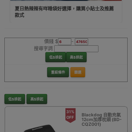
夏日熱辣辣有咩睡袋好選擇，購買小貼士及推薦
款式
價錢 $
-
搜尋字詞
低$排起
高$排起
重設條件
篩選
低$排起
高$排起
31%
Blackdog 自動充氣
OFF
12cm加厚枕頭 (BD-
CQZ001)