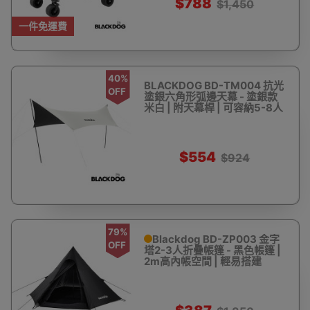
$788
$1,450
一件免運費
40%
BLACKDOG BD-TM004 抗光
OFF
塗銀六角形弧邊天幕 - 塗銀款
米白 | 附天幕桿 | 可容納5-8人
$554
$924
79%
Blackdog BD-ZP003 金字
OFF
塔2-3人折疊帳篷 - 黑色帳篷 |
2m高內帳空間 | 輕易搭建