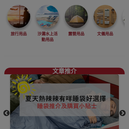
品牌 BLACKDOG
為你帶來全黑露
營感受
而BLACKDOG推
出了多款全黑互
外露營用品，為
旅行用品
沙灘水上活
露營用品
文儀用品
露營人士帶來耳
動用品
目一新感覺
BLACKDOG戶外
及運動香港銷售
點
文章推介