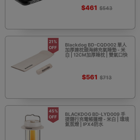
$461
$543
21%
Blackdog BD-CQD002 單人
OFF
加厚連枕頭海綿充氣睡墊 - 米
白 | 12CM加厚睡枕 | 雙氣口快
充
$561
$713
45%
BLACKDOG BD-LYD009 手
OFF
提隨行充電帳篷燈 - 米白 | 環境
氣氛燈 | IPX4防水