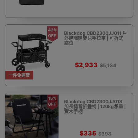
42%
Blackdog CBD2300JJ011 戶
OFF
外遮陽篷嬰兒手拉車 | 可拆式
座位
$2,933
$5,134
一件免運費
15%
Blackdog CBD2300JJ018
OFF
加長椅背折疊椅 | 120kg承重 |
實木手柄
$335
$398