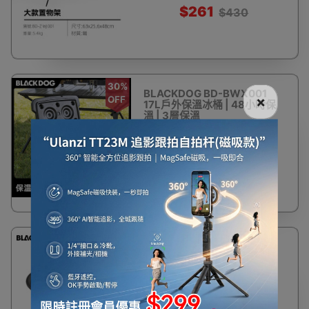
$261
$430
30%
BLACKDOG BD-BWX001
×
OFF
17L戶外保溫冰桶 | 48小時保
溫 | 3層保溫
$210
$300
64%
BLACKDOG BD-CJ001 不
OFF
銹鋼雪拉碗