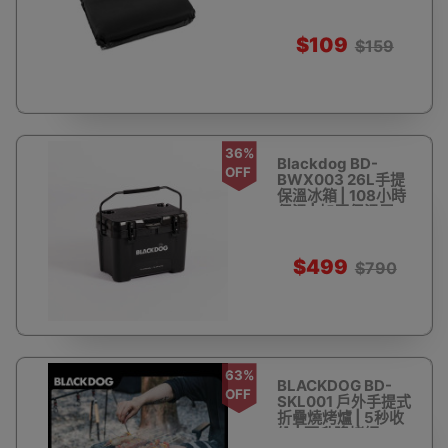
$109
$159
36%
Blackdog BD-
OFF
BWX003 26L手提
保溫冰箱 | 108小時
保溫 | 加厚保溫層
$499
$790
63%
BLACKDOG BD-
OFF
SKL001 戶外手提式
折疊燒烤爐 | 5秒收
納 | 可升降烤網