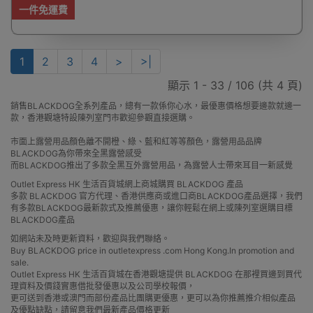
一件免運費
1
2
3
4
>
>|
顯示 1 - 33 / 106 (共 4 頁)
銷售BLACKDOG全系列產品，總有一款係你心水，最優惠價格想要邊款就邊一
款，香港觀塘特設陳列室門市歡迎參觀直接選購。
市面上露營用品顏色離不開橙、綠、藍和紅等等顏色，露營用品品牌
BLACKDOG為你帶來全黑露營感受
而BLACKDOG推出了多款全黑互外露營用品，為露營人士帶來耳目一新感覺
Outlet Express HK 生活百貨城網上商城購買 BLACKDOG 產品
多款 BLACKDOG 官方代理、香港供應商或進口商BLACKDOG產品選擇，我們
有多款BLACKDOG最新款式及推薦優惠，讓你輕鬆在網上或陳列室選購目標
BLACKDOG產品
如網站未及時更新資料，歡迎與我們聯絡。
Buy BLACKDOG price in outletexpress .com Hong Kong.In promotion and
sale.
Outlet Express HK 生活百貨城在香港觀塘提供 BLACKDOG 在那裡買邊到買代
理資料及價錢實惠借批發優惠以及公司學校報價，
更可送到香港或澳門而部份產品比團購更優惠，更可以為你推薦推介相似產品
及優點缺點，請留意我們最新產品價格更新