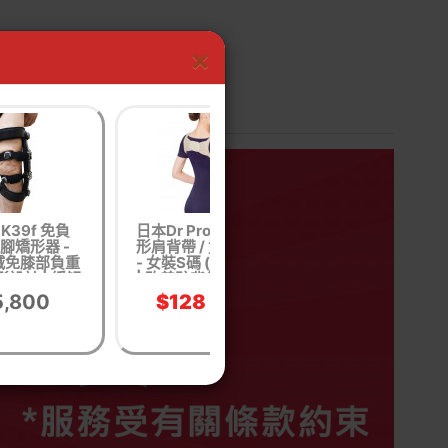
×
 K39f 免負
日本Dr Pro 隱藏式矯
MEDEX F31 石
腳矯形器 -
形肩背帶 / 童裝可用
- S碼 | 便捷摩術
| 減免膝部負重
- 女裝S碼 (NEE02S)
定 | 保持腳部幹懹 
形設計 | 緩解
| 改善駝背保護脊椎 |
防止鞋子變形 | 香
力 | 香港行
香港行貨
行貨
5,800
$128
$280
$168
貨