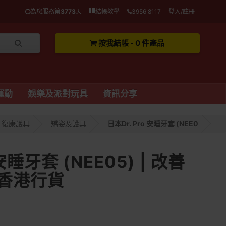
為您服務第
3773
天
結帳教學
3956 8117
登入/註冊
按我結帳 - 0 件產品
運動
娛樂及派對玩具
資訊分享
復康護具
矯姿及護具
日本Dr. Pro 安睡牙套 (NEE0
 安睡牙套 (NEE05) | 改善
 香港行貨