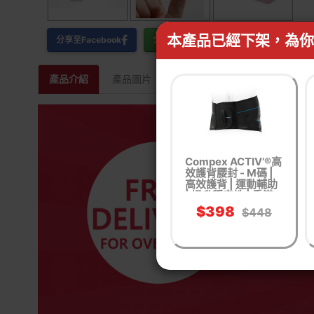
本產品已經下架，為你
分享至Facebook
分享至WhatsApp
產品介紹
產品圖片
相關產品
Compex ACTIV’®高
效護背腰封 - M碼 |
高效護背 | 運動輔助
| 提升穩定性 | 香港
行貨
$398
$448