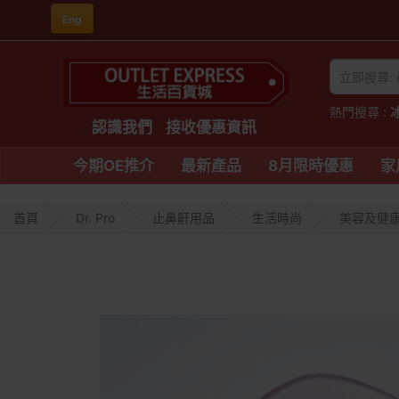
Eng
熱門搜尋 :
認識我們
接收優惠資訊
今期OE推介
最新產品
8月限時優惠
家
首頁
Dr. Pro
止鼻鼾用品
生活時尚
美容及健