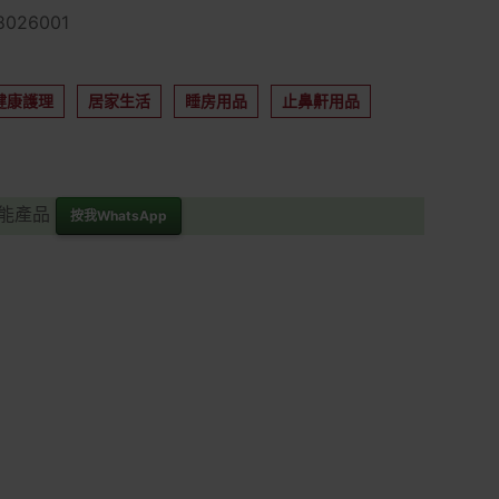
026001
健康護理
居家生活
睡房用品
止鼻鼾用品
功能產品
按我WhatsApp