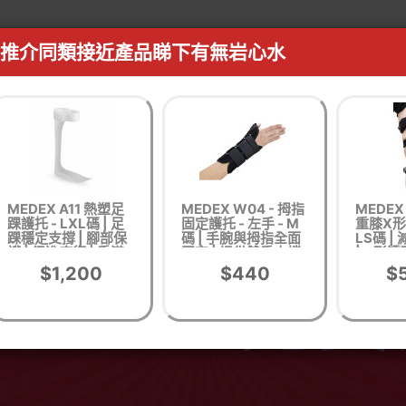
推介同類接近產品睇下有無岩心水
MEDEX A11 熱塑足
MEDEX W04 - 拇指
MEDEX
踝護托 - LXL碼 | 足
固定護托 - 左手 - M
重膝X形
踝穩定支撐 | 腳部保
碼 | 手腕與拇指全面
LS碼 
護 | 促進康復 | 香港
固定 | 提供雙重支撐
| X形矯
行貨
| 促進手部康復
膝關節壓
$1,200
$440
$