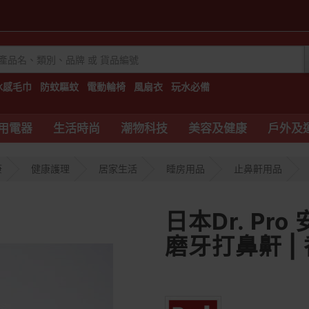
冰感毛巾
防蚊驅蚊
電動輪椅
風扇衣
玩水必備
用電器
生活時尚
潮物科技
美容及健康
戶外及
康
健康護理
居家生活
睡房用品
止鼻鼾用品
日本Dr. Pro
磨牙打鼻鼾 |