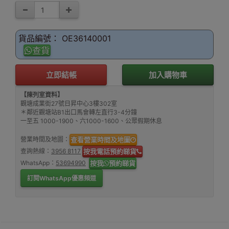
貨品編號： OE36140001
查貨
立即結帳
加入購物車
【陳列室資料】
觀塘成業街27號日昇中心3樓302室
＊鄰近觀塘站B1出口馬會轉左直行3-4分鐘
一至五 1000-1900、六1000-1600、公眾假期休息
營業時間及地圖：
查看營業時間及地圖
查詢熱線：
3956 8117
按我電話預約睇貨
WhatsApp：
53694990
按我
預約睇貨
訂閱WhatsApp優惠頻道