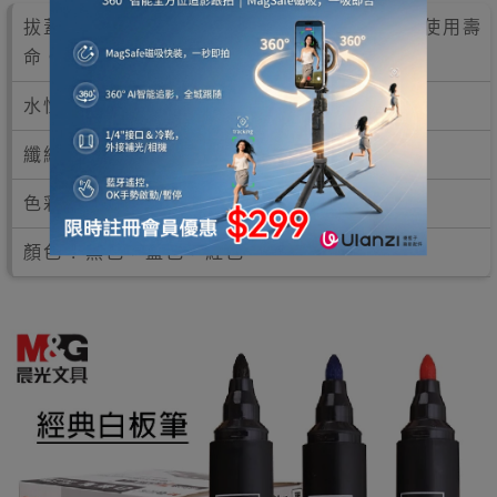
拔蓋式設計，保護筆尖，防止油墨揮發及延長使用壽
命。
水性油墨，可輕易擦除。
纖維筆頭，出墨更流暢。
色彩鮮艷，三色可選。
顏色 : 黑色，藍色，紅色