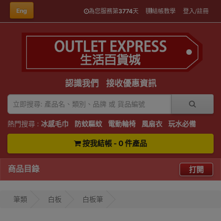
Eng
為您服務第
3774
天
結帳教學
登入/註冊
認識我們
接收優惠資訊
熱門搜尋 :
冰感毛巾
防蚊驅蚊
電動輪椅
風扇衣
玩水必備
按我結帳 - 0 件產品
商品目錄
打開
筆類
白板
白板筆