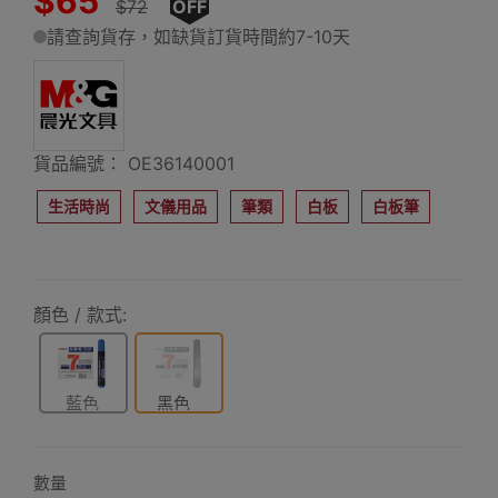
$65
$72
OFF
請查詢貨存，如缺貨訂貨時間約7-10天
貨品編號： OE36140001
生活時尚
文儀用品
筆類
白板
白板筆
顏色 / 款式:
藍色
黑色
數量