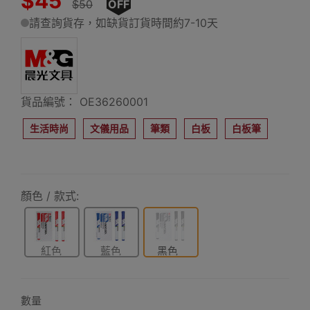
$45
$50
OFF
請查詢貨存，如缺貨訂貨時間約7-10天
貨品編號： OE36260001
生活時尚
文儀用品
筆類
白板
白板筆
顏色 / 款式:
紅色
藍色
黑色
數量