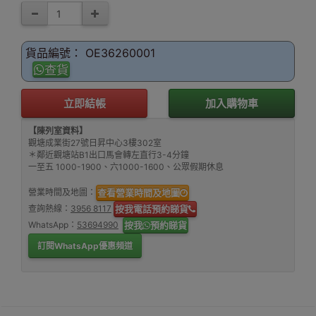
貨品編號： OE36260001
查貨
立即結帳
加入購物車
【陳列室資料】
觀塘成業街27號日昇中心3樓302室
＊鄰近觀塘站B1出口馬會轉左直行3-4分鐘
一至五 1000-1900、六1000-1600、公眾假期休息
營業時間及地圖：
查看營業時間及地圖
查詢熱線：
3956 8117
按我電話預約睇貨
WhatsApp：
53694990
按我
預約睇貨
訂閱WhatsApp優惠頻道