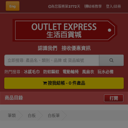
Eng
為您服務第
3772
天
結帳教學
登入/註冊
認識我們
接收優惠資訊
熱門搜尋 :
冰感毛巾
防蚊驅蚊
電動輪椅
風扇衣
玩水必備
按我結帳 - 0 件產品
商品目錄
打開
筆類
白板
白板筆