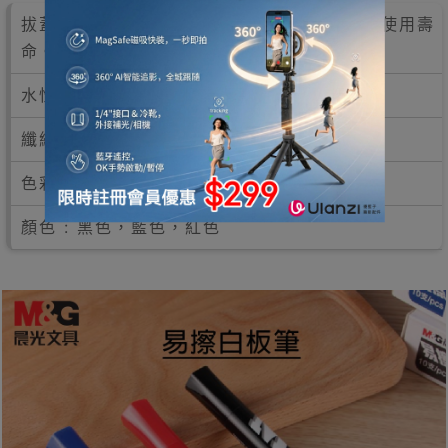
拔蓋式設計，保護筆尖，防止油墨揮發及延長使用壽
命。
水性油墨，可輕易擦除。
纖維筆頭，出墨更流暢。
色彩鮮艷，三色可選。
顏色 : 黑色，藍色，紅色