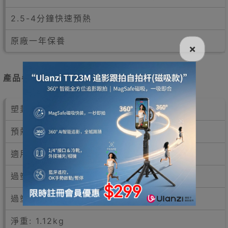
2.5-4分鐘快速預熱
原廠一年保養
×
產品參數
塑封規格: A3
預熱時間: 2.5-4mins
適用膜厚: 70-125mic
過塑厚度: <0.5mm
過塑速度: 250mm/min
淨重: 1.12kg