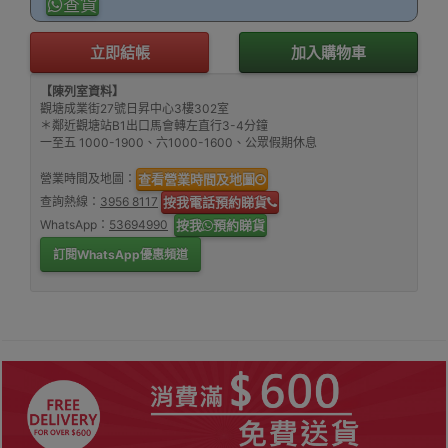
查貨
立即結帳
加入購物車
【陳列室資料】
觀塘成業街27號日昇中心3樓302室
＊鄰近觀塘站B1出口馬會轉左直行3-4分鐘
一至五 1000-1900、六1000-1600、公眾假期休息
營業時間及地圖：
查看營業時間及地圖
查詢熱線：
3956 8117
按我電話預約睇貨
WhatsApp：
53694990
按我
預約睇貨
訂閱WhatsApp優惠頻道