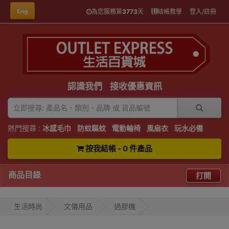
Eng
為您服務第
3773
天
結帳教學
登入/註冊
認識我們
接收優惠資訊
熱門搜尋 :
冰感毛巾
防蚊驅蚊
電動輪椅
風扇衣
玩水必備
按我結帳 - 0 件產品
商品目錄
打開
生活時尚
文儀用品
過膠機