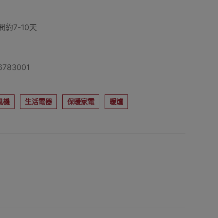
約7-10天
783001
風機
生活電器
保暖家電
暖爐