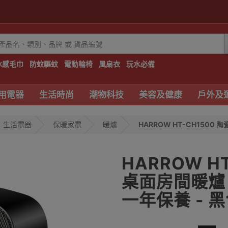
冰感毛巾
防蚊驅蚊
電動輪椅
風扇衣
玩水必備
用電器
生活時尚
潮物科技
美容及健康
戶外及
生活電器
保暖家電
暖爐
HARROW HT-CH1500 陶
HARROW H
桌面房間暖爐 
一年保養 - 