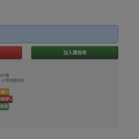
加入購物車
4分鐘
00、公眾假期休息
地圖
約睇貨
睇貨