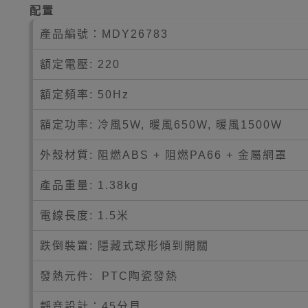
配置
產品編號：
MDY26783
額定電壓: 220
額定頻率: 50Hz
額定功率: 冷風5W, 暖風650W, 暖風1500W
外殼材質: 阻燃ABS + 阻燃PA66 + 金屬網罩
產品重量: 1.38kg
電線長度: 1.5米
跌倒裝置: 隱藏式球形傾到開關
發熱元件: PTC陶瓷發熱
靜音設計：45分貝