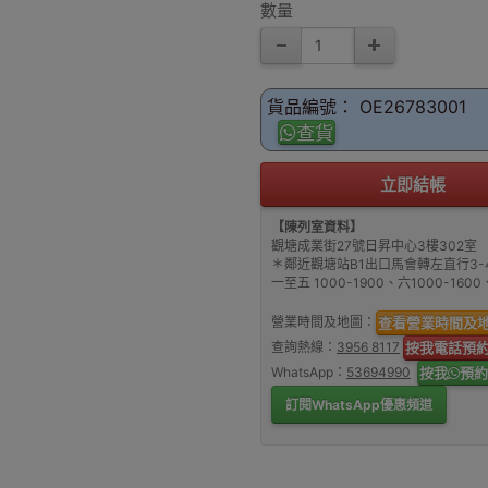
數量
貨品編號： OE26783001
查貨
立即結帳
【陳列室資料】
觀塘成業街27號日昇中心3樓302室
＊鄰近觀塘站B1出口馬會轉左直行3-
一至五 1000-1900、六1000-16
營業時間及地圖：
查看營業時間及
查詢熱線：
3956 8117
按我電話預
WhatsApp：
53694990
按我
預約
訂閱WhatsApp優惠頻道