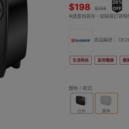
26%
$198
$268
OFF
請查詢貨存，如缺貨訂貨時間
貨品編號： OE26
生活時尚
家用電器
暖
顏色 / 款式:
白色
黑色