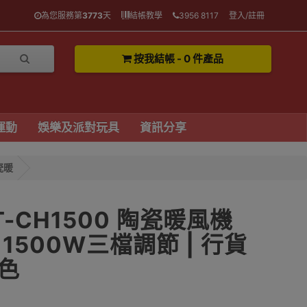
為您服務第
3773
天
結帳教學
3956 8117
登入/註冊
按我結帳 - 0 件產品
運動
娛樂及派對玩具
資訊分享
瓷暖
T-CH1500 陶瓷暖風機
1500W三檔調節 | 行貨
黑色