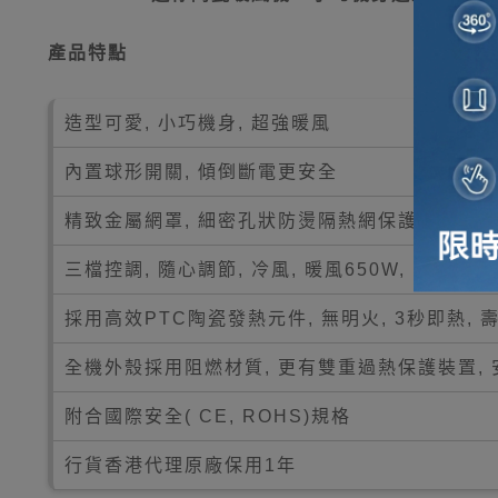
產品特點
造型可愛, 小巧機身, 超強暖風
內置球形開關, 傾倒斷電更安全
精致金屬網罩, 細密孔狀防燙隔熱網保護
三檔控調, 隨心調節, 冷風, 暖風650W, 暖風150
採用高效PTC陶瓷發熱元件, 無明火, 3秒即熱, 
全機外殼採用阻燃材質, 更有雙重過熱保護裝置,
附合國際安全( CE, ROHS)規格
行貨香港代理原廠保用1年