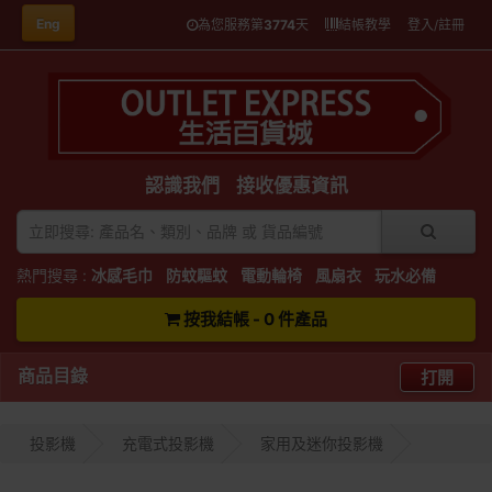
Eng
為您服務第
3774
天
結帳教學
登入/註冊
認識我們
接收優惠資訊
熱門搜尋 :
冰感毛巾
防蚊驅蚊
電動輪椅
風扇衣
玩水必備
按我結帳 - 0 件產品
商品目錄
打開
投影機
充電式投影機
家用及迷你投影機