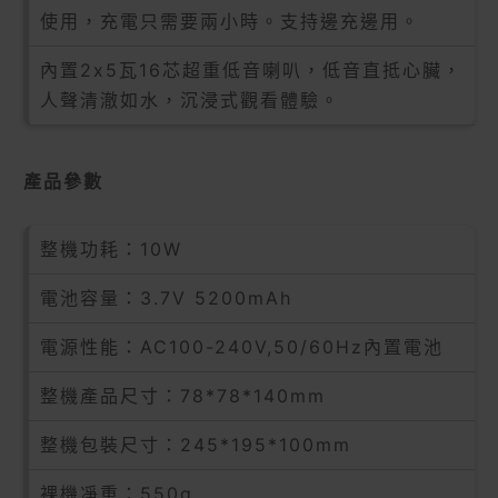
使用，充電只需要兩小時。支持邊充邊用。
內置2x5瓦16芯超重低音喇叭，低音直抵心臟，
人聲清澈如水，沉浸式觀看體驗。
產品參數
整機功耗：10W
電池容量：3.7V 5200mAh
電源性能：AC100-240V,50/60Hz內置電池
整機產品尺寸：78*78*140mm
整機包裝尺寸：245*195*100mm
裸機凈重：550g