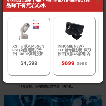
×
品睇下有無岩心水
XGimi 極米 MoGo 3
INHOMIE NEW7
Pro (內置隱藏式雲
LED迷你投影機|梯形
投
台) 1080P高清投影
校正|支援4K解碼|內
S
機| 自帶授權Netflix
置Google Play | 香
P
| 450流明 | Harman
港行貨
$4,599
$699
$998
Kardon 內置喇叭 |
香港行貨