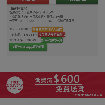
【陳列室資料】
觀塘成業街27號日昇中心3樓302室
＊鄰近觀塘站B1出口馬會轉左直行3-4分鐘
一至五 1000-1900、六1000-1600、公眾假期休息
營業時間及地圖：
查看營業時間及地圖
查詢熱線：
3956 8117
按我電話預約睇貨
WhatsApp：
53694990
按我
預約睇貨
訂閱WhatsApp優惠頻道