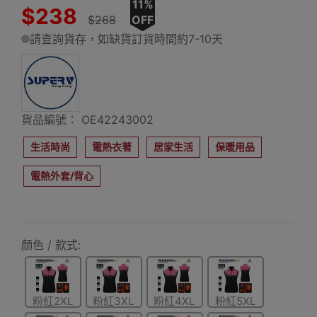
11%
$238
$268
OFF
請查詢貨存，如缺貨訂貨時間約7-10天
貨品編號： OE42243002
生活時尚
電熱衣著
居家生活
保暖用品
電熱外套/背心
顏色 / 款式:
粉紅2XL
粉紅3XL
粉紅4XL
粉紅5XL
碼
碼
碼
碼