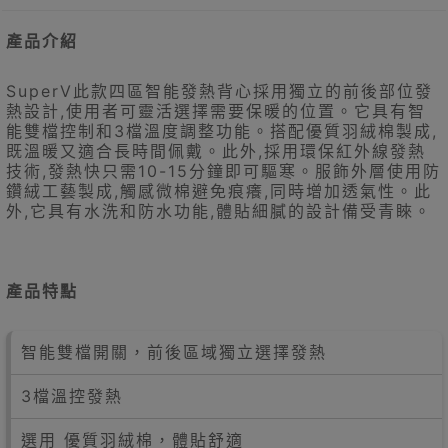
產品介紹
SuperV此款四區智能發熱背心採用獨立的前後部位發
熱設計,使用者可靈活選擇需要保暖的位置。它具有智
能雙檔控制和3檔溫度調整功能。搭配優質羽絨棉製成,
既溫暖又適合長時間佩戴。此外,採用環保紅外線發熱
技術,發熱快只需10-15分鐘即可驅寒。服飾外層使用防
鑽絨工藝製成,觸感微棉避免痕癢,同時增加透氣性。此
外,它具有水洗和防水功能,體貼細膩的設計備受青睞。
產品特點
智能雙檔開關，前後區域獨立選擇發熱
3檔溫控發熱
選用 優質羽絨棉，體貼舒適