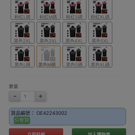
粉紅L碼
粉紅M碼
粉紅S碼
粉紅XL碼
黑色2XL
黑色3XL
黑色4XL
黑色5XL
碼
碼
碼
碼
黑色L碼
黑色M碼
黑色S碼
黑色XL碼
數量
貨品編號： OE42243002
查貨
立即結帳
加入購物車