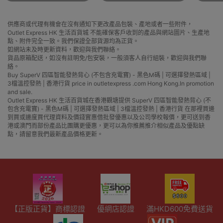
供應商或代理有機會在沒有通知下更改產品包裝、產地或者一些附件，
Outlet Express HK 生活百貨城 不能確保客戶收到的產品與網站圖片、生產地
點、附件完全一致。我們保證全部貨源均為正貨。
如網站未及時更新資料，歡迎與我們聯絡。
貨品原箱配送，如沒有註明免/包安裝，一般須客人自行組裝，歡迎與我們聯
絡。
Buy SuperV 四區智能發熱背心 (不包含充電寶) - 黑色M碼 | 可選擇發熱區域 |
3檔溫控發熱 | 香港行貨 price in outletexpress .com Hong Kong.In promotion
and sale.
Outlet Express HK 生活百貨城在香港觀塘提供 SuperV 四區智能發熱背心 (不
包含充電寶) - 黑色M碼 | 可選擇發熱區域 | 3檔溫控發熱 | 香港行貨 在那裡買邊
到買或邊度買代理資料及價錢實惠借批發優惠以及公司學校報價，更可送到香
港或澳門而部份產品比團購更優惠，更可以為你推薦推介相似產品及優點缺
點，請留意我們最新產品價格更新。
【正版正貨】商標認證
優網店認證
滿HKD600免費送貨