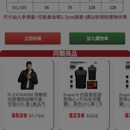
立即結帳
加入購物車
同類商品
FLEXWARM 飛樂思
SuperV 四區智能發
Sup
加厚電熱保暖外套 -
熱背心 (不包含充電
熱背
女裝XXL碼 (產品不
寶) - 黑色2XL碼 | 可
寶) 
包括電池需另購)| 香
選擇發熱區域 | 3檔
擇發熱
港行貨 Smart
溫控發熱 | 香港行貨
控發
$539
$238
$
$1,780
$268
Heating Jacke廿