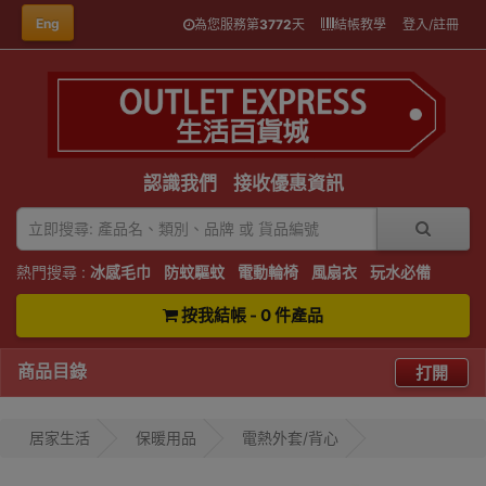
Eng
為您服務第
3772
天
結帳教學
登入/註冊
認識我們
接收優惠資訊
熱門搜尋 :
冰感毛巾
防蚊驅蚊
電動輪椅
風扇衣
玩水必備
按我結帳 - 0 件產品
商品目錄
打開
居家生活
保暖用品
電熱外套/背心