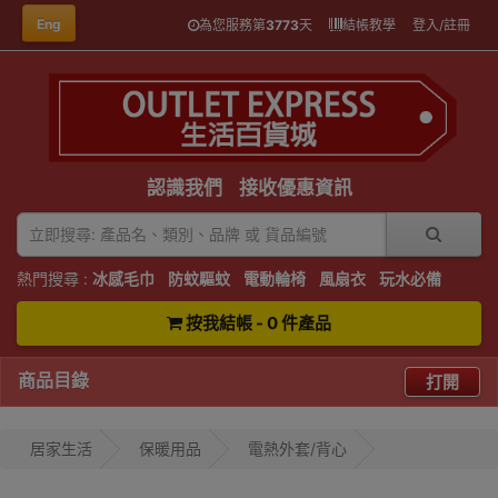
Eng
為您服務第
3773
天
結帳教學
登入/註冊
認識我們
接收優惠資訊
熱門搜尋 :
冰感毛巾
防蚊驅蚊
電動輪椅
風扇衣
玩水必備
按我結帳 - 0 件產品
商品目錄
打開
居家生活
保暖用品
電熱外套/背心