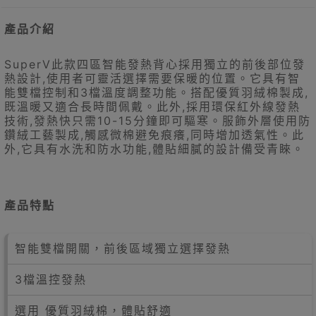
產品介紹
SuperV此款四區智能發熱背心採用獨立的前後部位發
熱設計,使用者可靈活選擇需要保暖的位置。它具有智
能雙檔控制和3檔溫度調整功能。搭配優質羽絨棉製成,
既溫暖又適合長時間佩戴。此外,採用環保紅外線發熱
技術,發熱快只需10-15分鐘即可驅寒。服飾外層使用防
鑽絨工藝製成,觸感微棉避免痕癢,同時增加透氣性。此
外,它具有水洗和防水功能,體貼細膩的設計備受青睞。
產品特點
智能雙檔開關，前後區域獨立選擇發熱
3檔溫控發熱
選用 優質羽絨棉，體貼舒適