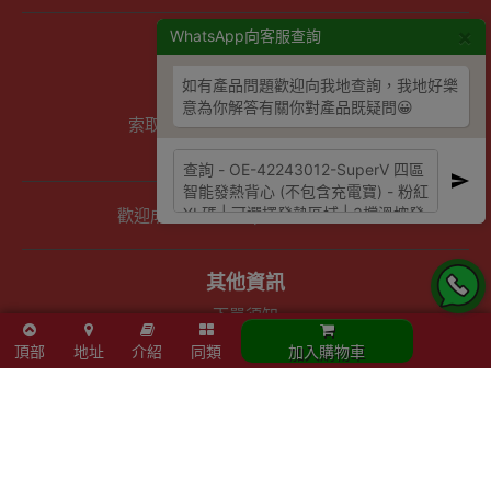
×
WhatsApp向客服查詢
商店資訊
聯絡我們
如有產品問題歡迎向我地查詢，我地好樂
關於我們
意為你解答有關你對產品既疑問😀
索取報價 公司、學校或機構採購
以公司採購卡(P卡)付款
歡迎成為Outlet Express HK供應商
其他資訊
下單須知
隱私權及條款聲明
頂部
地址
介紹
同類
加入購物車
保養條款及更換政策
除舊服務條款及細則
條款及細則
網站地圖