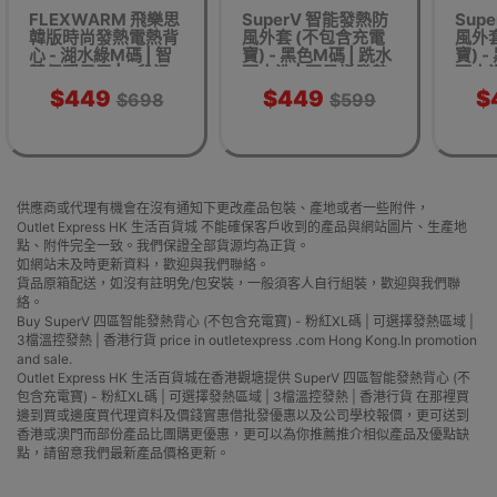
FLEXWARM 飛樂思
SuperV 智能發熱防
Sup
韓版時尚發熱電熱背
風外套 (不包含充電
風外
心 - 湖水綠M碼 | 智
寶) - 黑色M碼 | 跣水
寶) -
慧保暖馬甲 | 3段溫
可水洗 | 石墨烯發熱
可水洗
度切換 | 香港行貨
| 香港行貨
$449
$449
$
$698
$599
供應商或代理有機會在沒有通知下更改產品包裝、產地或者一些附件，
Outlet Express HK 生活百貨城 不能確保客戶收到的產品與網站圖片、生產地
點、附件完全一致。我們保證全部貨源均為正貨。
如網站未及時更新資料，歡迎與我們聯絡。
貨品原箱配送，如沒有註明免/包安裝，一般須客人自行組裝，歡迎與我們聯
絡。
Buy SuperV 四區智能發熱背心 (不包含充電寶) - 粉紅XL碼 | 可選擇發熱區域 |
3檔溫控發熱 | 香港行貨 price in outletexpress .com Hong Kong.In promotion
and sale.
Outlet Express HK 生活百貨城在香港觀塘提供 SuperV 四區智能發熱背心 (不
包含充電寶) - 粉紅XL碼 | 可選擇發熱區域 | 3檔溫控發熱 | 香港行貨 在那裡買
邊到買或邊度買代理資料及價錢實惠借批發優惠以及公司學校報價，更可送到
香港或澳門而部份產品比團購更優惠，更可以為你推薦推介相似產品及優點缺
點，請留意我們最新產品價格更新。