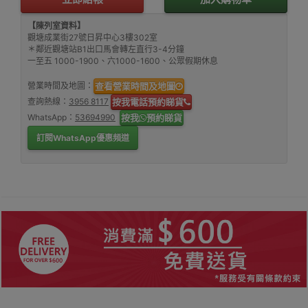
【陳列室資料】
觀塘成業街27號日昇中心3樓302室
＊鄰近觀塘站B1出口馬會轉左直行3-4分鐘
一至五 1000-1900、六1000-1600、公眾假期休息
營業時間及地圖：
查看營業時間及地圖
查詢熱線：
3956 8117
按我電話預約睇貨
WhatsApp：
53694990
按我
預約睇貨
訂閱WhatsApp優惠頻道