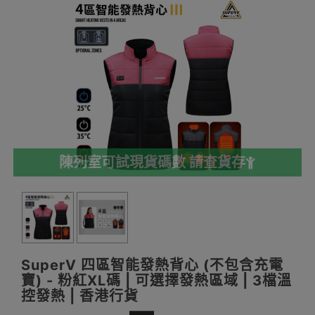
陳列室可試現貨碼數 請查貨存
SuperV 四區智能發熱背心 (不包含充電
寶) - 粉紅XL碼 | 可選擇發熱區域 | 3檔溫
控發熱 | 香港行貨