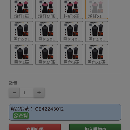
粉紅L碼
粉紅M碼
粉紅S碼
粉紅XL
碼
黑色2XL
黑色3XL
黑色4XL
黑色5XL
碼
碼
碼
碼
黑色L碼
黑色M碼
黑色S碼
黑色XL碼
數量
貨品編號： OE42243012
查貨
立即結帳
加入購物車