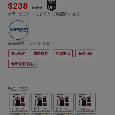
11%
$238
$268
OFF
請查詢貨存，如缺貨訂貨時間約7-10天
貨品編號： OE42243012
生活時尚
電熱衣著
居家生活
保暖用品
電熱外套/背心
顏色 / 款式:
粉紅2XL
粉紅3XL
粉紅4XL
粉紅5XL
碼
碼
碼
碼