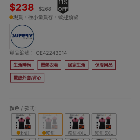
11%
$238
$268
OFF
現貨，極小量貨存，歡迎預留
貨品編號： OE42243014
生活時尚
電熱衣著
居家生活
保暖用品
電熱外套/背心
顏色 / 款式:
粉紅
粉紅
粉紅4XL
粉紅5XL
2XL碼
3XL碼
碼
碼