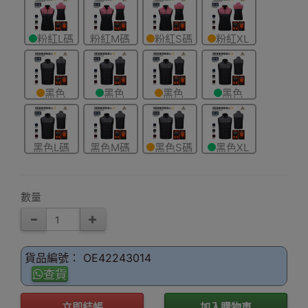
粉紅L碼
粉紅M碼
粉紅S碼
粉紅XL
碼
黑色
黑色
黑色
黑色
2XL碼
3XL碼
4XL碼
5XL碼
黑色L碼
黑色M碼
黑色S碼
黑色XL
碼
數量
貨品編號： OE42243014
查貨
立即結帳
加入購物車