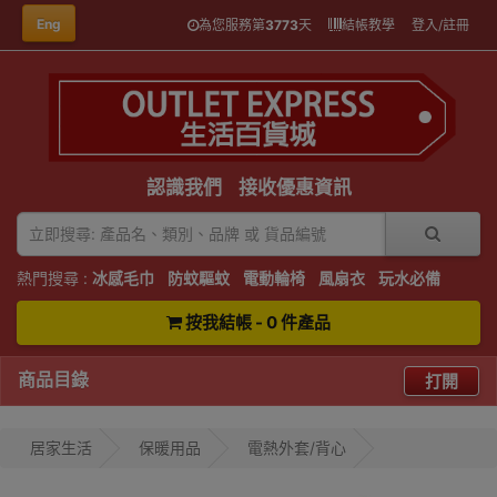
Eng
為您服務第
3773
天
結帳教學
登入/註冊
認識我們
接收優惠資訊
熱門搜尋 :
冰感毛巾
防蚊驅蚊
電動輪椅
風扇衣
玩水必備
按我結帳 - 0 件產品
商品目錄
打開
居家生活
保暖用品
電熱外套/背心