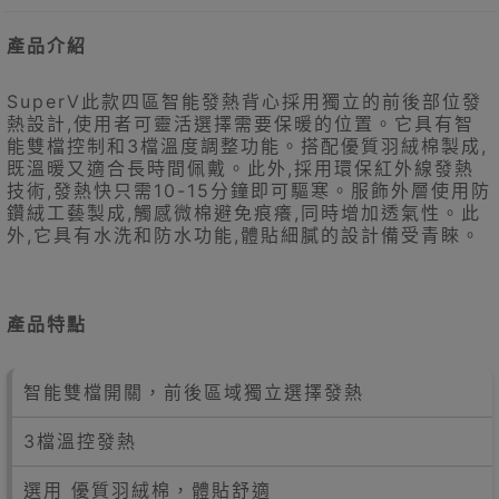
產品介紹
SuperV此款四區智能發熱背心採用獨立的前後部位發
熱設計,使用者可靈活選擇需要保暖的位置。它具有智
能雙檔控制和3檔溫度調整功能。搭配優質羽絨棉製成,
既溫暖又適合長時間佩戴。此外,採用環保紅外線發熱
技術,發熱快只需10-15分鐘即可驅寒。服飾外層使用防
鑽絨工藝製成,觸感微棉避免痕癢,同時增加透氣性。此
外,它具有水洗和防水功能,體貼細膩的設計備受青睞。
產品特點
智能雙檔開關，前後區域獨立選擇發熱
3檔溫控發熱
選用 優質羽絨棉，體貼舒適