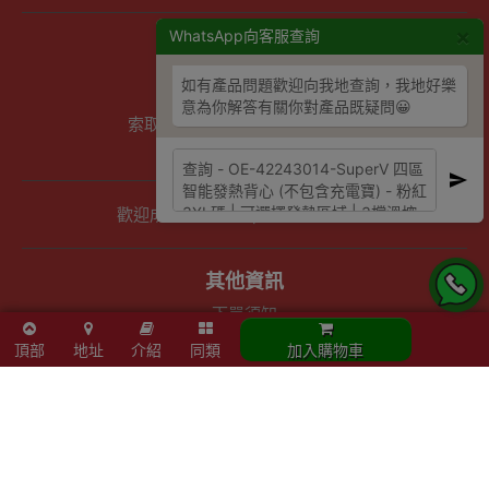
×
WhatsApp向客服查詢
商店資訊
聯絡我們
如有產品問題歡迎向我地查詢，我地好樂
關於我們
意為你解答有關你對產品既疑問😀
索取報價 公司、學校或機構採購
以公司採購卡(P卡)付款
歡迎成為Outlet Express HK供應商
其他資訊
下單須知
隱私權及條款聲明
頂部
地址
介紹
同類
加入購物車
保養條款及更換政策
除舊服務條款及細則
條款及細則
網站地圖