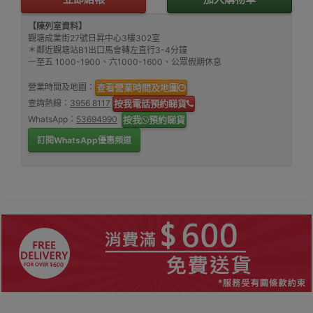
【陳列室資料】
觀塘成業街27號日昇中心3樓302室
＊鄰近觀塘站B1出口馬會轉左直行3-4分鐘
一至五 1000-1900、六1000-1600、公眾假期休息
營業時間及地圖：
查看營業時間及地圖
查詢熱線：
3956 8117
按我電話預約睇貨
WhatsApp：
53694990
按我
預約睇貨
訂閱WhatsApp優惠頻道