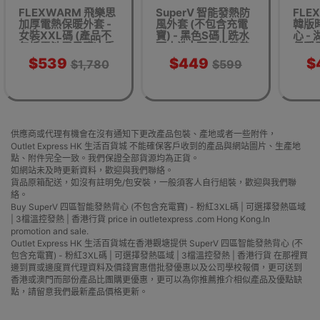
FLEXWARM 飛樂思
SuperV 智能發熱防
FLE
加厚電熱保暖外套 -
風外套 (不包含充電
韓版
女裝XXL碼 (產品不
寶) - 黑色S碼 | 跣水
心 -
包括電池需另購)| 香
可水洗 | 石墨烯發熱
保暖馬
港行貨 Smart
| 香港行貨
切
$539
$449
$
$1,780
$599
Heating Jacke廿
供應商或代理有機會在沒有通知下更改產品包裝、產地或者一些附件，
Outlet Express HK 生活百貨城 不能確保客戶收到的產品與網站圖片、生產地
點、附件完全一致。我們保證全部貨源均為正貨。
如網站未及時更新資料，歡迎與我們聯絡。
貨品原箱配送，如沒有註明免/包安裝，一般須客人自行組裝，歡迎與我們聯
絡。
Buy SuperV 四區智能發熱背心 (不包含充電寶) - 粉紅3XL碼 | 可選擇發熱區域
| 3檔溫控發熱 | 香港行貨 price in outletexpress .com Hong Kong.In
promotion and sale.
Outlet Express HK 生活百貨城在香港觀塘提供 SuperV 四區智能發熱背心 (不
包含充電寶) - 粉紅3XL碼 | 可選擇發熱區域 | 3檔溫控發熱 | 香港行貨 在那裡買
邊到買或邊度買代理資料及價錢實惠借批發優惠以及公司學校報價，更可送到
香港或澳門而部份產品比團購更優惠，更可以為你推薦推介相似產品及優點缺
點，請留意我們最新產品價格更新。