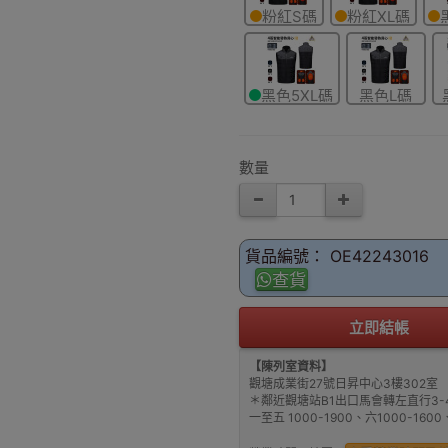
粉紅S碼
粉紅XL碼
黑色5XL碼
黑色L碼
數量
貨品編號： OE42243016
查貨
立即結帳
【陳列室資料】
觀塘成業街27號日昇中心3樓302室
＊鄰近觀塘站B1出口馬會轉左直行3-
一至五 1000-1900、六1000-16