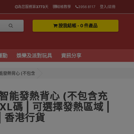
為您服務第
3773
天
結帳教學
3956 8117
登入/註冊
按我結帳 - 0 件產品
運動
娛樂及派對玩具
資訊分享
智能發熱背心 (不包含
四區智能發熱背心 (不包含充
5XL碼 | 可選擇發熱區域 |
| 香港行貨