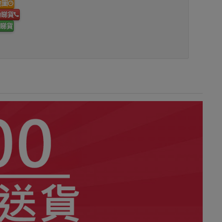
地圖
約睇貨
睇貨