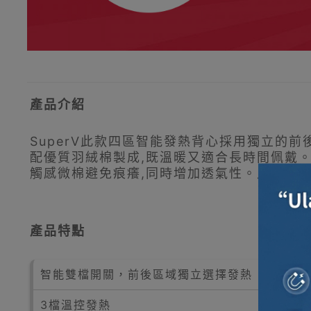
產品介紹
SuperV此款四區智能發熱背心採用獨立的
配優質羽絨棉製成,既溫暖又適合長時間佩戴。
觸感微棉避免痕癢,同時增加透氣性。此外,它
產品特點
智能雙檔開關，前後區域獨立選擇發熱
3檔溫控發熱