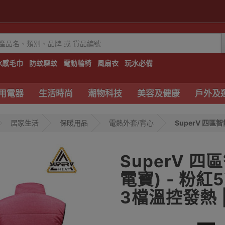
冰感毛巾
防蚊驅蚊
電動輪椅
風扇衣
玩水必備
用電器
生活時尚
潮物科技
美容及健康
戶外及
居家生活
保暖用品
電熱外套/背心
SuperV 四區
SuperV 
電寶) - 粉紅
3檔溫控發熱 