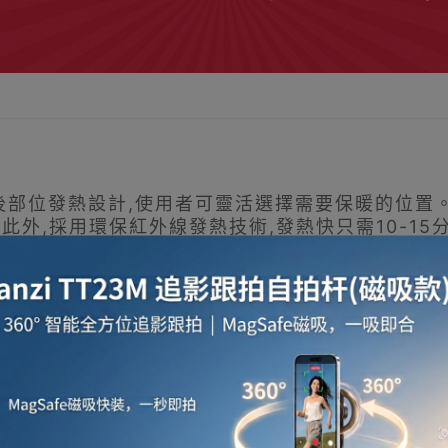
前後部位發熱設計,使用者可靈活選擇需要保暖的位
此外,採用環保紅外線發熱技術,發熱快只需10-1
具有水洗和防水功能,體貼細膩的設計備受青睞。