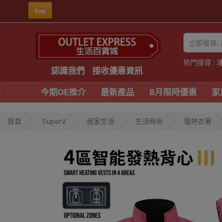
Eng
熱門搜尋 :
認識我們
接收優惠資訊
今期OE推介
最新產品
8月限時優惠
家
首頁
SuperV
居家生活
生活時尚
電熱衣著