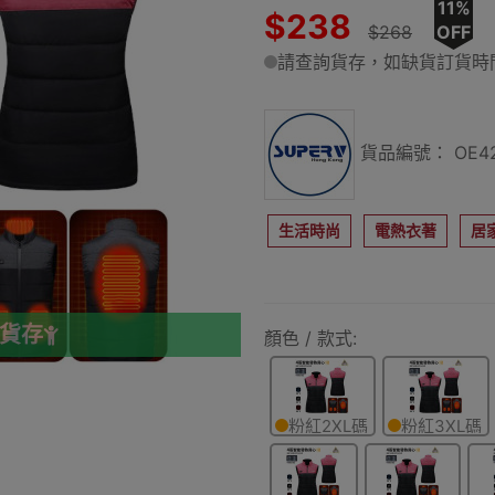
11%
$238
$268
OFF
請查詢貨存，如缺貨訂貨時間
貨品編號： OE42
生活時尚
電熱衣著
居
查貨存
顏色 / 款式:
粉紅2XL碼
粉紅3XL碼