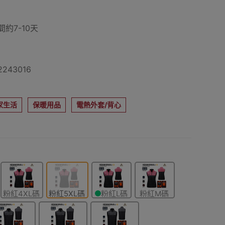
約7-10天
243016
家生活
保暖用品
電熱外套/背心
粉紅4XL碼
粉紅5XL碼
粉紅L碼
粉紅M碼