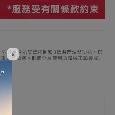
置。它具有智能雙檔控制和3檔溫度調整功能。搭
×
5分鐘即可驅寒。服飾外層使用防鑽絨工藝製成,