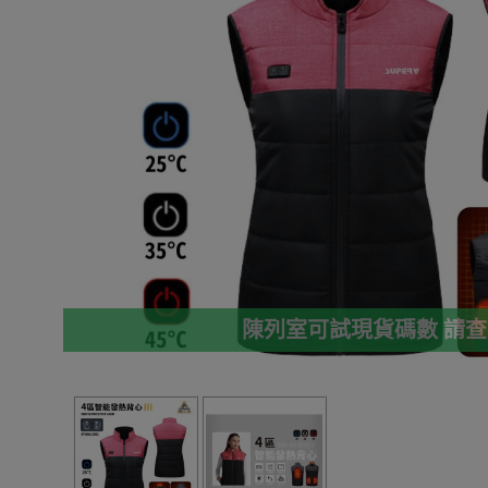
陳列室可試現貨碼數 請