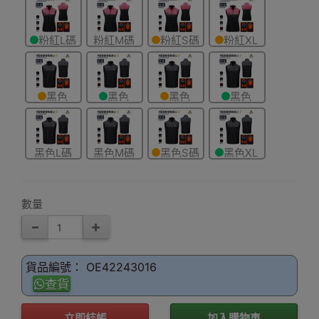
粉紅L碼
粉紅M碼
粉紅S碼
粉紅XL
碼
黑色
黑色
黑色
黑色
2XL碼
3XL碼
4XL碼
5XL碼
黑色L碼
黑色M碼
黑色S碼
黑色XL
碼
數量
貨品編號： OE42243016
查貨
立即結帳
加入購物車