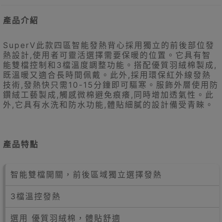
產品介紹
SuperV此款四區智能發熱背心採用獨立的前後部位發
熱設計,使用者可靈活選擇需要保暖的位置。它具有智
能雙檔控制和3檔溫度調整功能。搭配優質羽絨棉製成,
既溫暖又適合長時間佩戴。此外,採用環保紅外線發熱
技術,發熱快只需10-15分鐘即可驅寒。服飾外層使用防
鑽絨工藝製成,觸感微棉避免痕癢,同時增加透氣性。此
外,它具有水洗和防水功能,體貼細膩的設計備受青睞。
產品特點
智能雙檔開關，前後區域獨立選擇發熱
3檔溫控發熱
選用 優質羽絨棉，體貼舒適