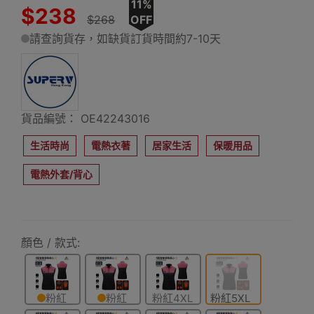
11%
$238
$268
OFF
請查詢貨存，如缺貨訂貨時間約7-10天
貨品編號： OE42243016
生活時尚
電熱衣著
居家生活
保暖用品
電熱外套/背心
顏色 / 款式:
粉紅
粉紅
粉紅4XL
粉紅5XL
2XL碼
3XL碼
碼
碼