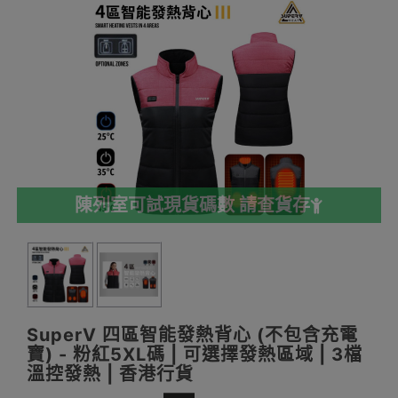
陳列室可試現貨碼數 請查貨存
SuperV 四區智能發熱背心 (不包含充電
寶) - 粉紅5XL碼 | 可選擇發熱區域 | 3檔
溫控發熱 | 香港行貨