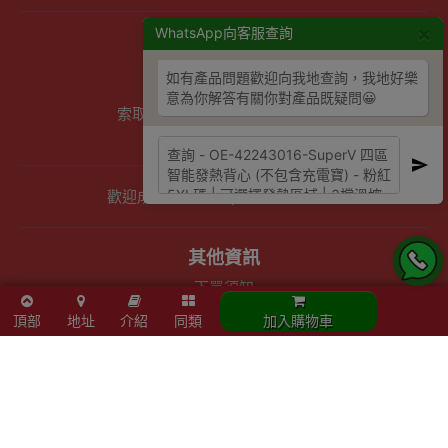
×
WhatsApp向客服查詢
商店資訊
聯絡我們
如有產品問題歡迎向我地查詢，我地好樂
關於我們
意為你解答有關你對產品既疑問😀
索取報價 公司、學校或機構採購
以公司採購卡(P卡)付款
歡迎成為Outlet Express HK供應商
其他資訊
下單須知
隱私權及條款聲明
頂部
地址
介紹
同類
加入購物車
保養條款及更換政策
除舊服務條款及細則
條款及細則
網站地圖