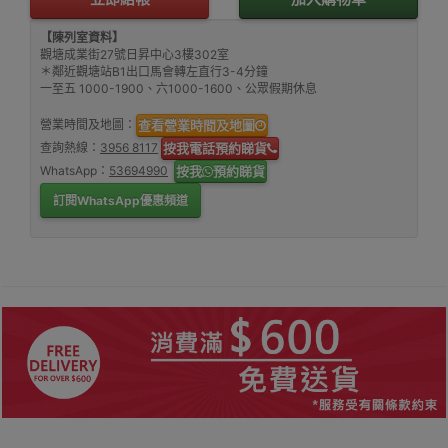
【陳列室資料】
觀塘成業街27號日昇中心3樓302室
＊鄰近觀塘站B1出口馬會轉左直行3-4分鐘
一至五 1000-1900、六1000-1600、公眾假期休息
營業時間及地圖：
查看營業時間及地圖
查詢熱線：
3956 8117
按我電話預約睇貨
WhatsApp：
53694990
按我
預約睇貨
訂閱WhatsApp優惠頻道