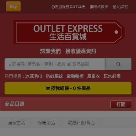
Eng
為您服務第
3774
天
結帳教學
登入/註冊
認識我們
接收優惠資訊
熱門搜尋 :
冰感毛巾
防蚊驅蚊
電動輪椅
風扇衣
玩水必備
按我結帳 - 0 件產品
商品目錄
打開
居家生活
保暖用品
電熱外套/背心