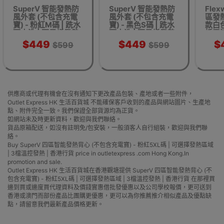
SuperV 智能發熱防
SuperV 智能發熱防
Fle
風外套 (不包含充電
風外套 (不包含充電
區發熱
寶) - 粉紅M碼 | 跣水
寶) - 黑色S碼 | 跣水
款白
可水洗 | 石墨烯發熱
可水洗 | 石墨烯發熱
括電池
| 香港行貨
| 香港行貨
溫度切
$449
$449
$
$599
$599
熱保
供應商或代理有機會在沒有通知下更改產品包裝、產地或者一些附件，
Outlet Express HK 生活百貨城 不能確保客戶收到的產品與網站圖片、生產地
點、附件完全一致。我們保證全部貨源均為正貨。
如網站未及時更新資料，歡迎與我們聯絡。
貨品原箱配送，如沒有註明免/包安裝，一般須客人自行組裝，歡迎與我們聯
絡。
Buy SuperV 四區智能發熱背心 (不包含充電寶) - 粉紅5XL碼 | 可選擇發熱區域
| 3檔溫控發熱 | 香港行貨 price in outletexpress .com Hong Kong.In
promotion and sale.
Outlet Express HK 生活百貨城在香港觀塘提供 SuperV 四區智能發熱背心 (不
包含充電寶) - 粉紅5XL碼 | 可選擇發熱區域 | 3檔溫控發熱 | 香港行貨 在那裡買
邊到買或邊度買代理資料及價錢實惠借批發優惠以及公司學校報價，更可送到
香港或澳門而部份產品比團購更優惠，更可以為你推薦推介相似產品及優點缺
點，請留意我們最新產品價格更新。