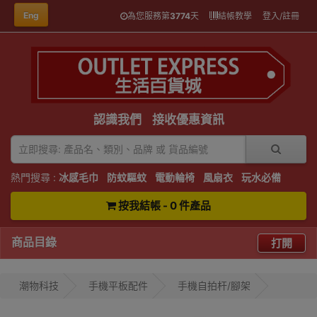
Eng
為您服務第
3774
天
結帳教學
登入/註冊
認識我們
接收優惠資訊
熱門搜尋 :
冰感毛巾
防蚊驅蚊
電動輪椅
風扇衣
玩水必備
按我結帳 - 0 件產品
商品目錄
打開
潮物科技
手機平板配件
手機自拍杆/腳架