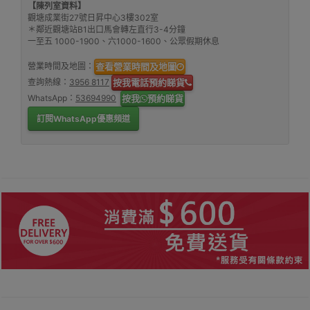
【陳列室資料】
觀塘成業街27號日昇中心3樓302室
＊鄰近觀塘站B1出口馬會轉左直行3-4分鐘
一至五 1000-1900、六1000-1600、公眾假期休息
營業時間及地圖：
查看營業時間及地圖
查詢熱線：
3956 8117
按我電話預約睇貨
WhatsApp：
53694990
按我
預約睇貨
訂閱WhatsApp優惠頻道