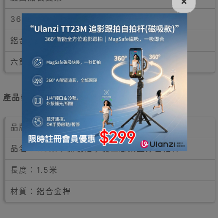
×
360°全景拍攝
鋁合金桿，傘式三腳架
六節伸縮桿可拉至1530mm
產品參數
品牌：Funsnap
品名：1.5米平衡穩拍手機三腳架藍牙自拍杆
長度：1.5米
材質：鋁合金桿