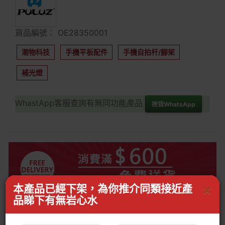
貨品編號： OE28350001
潮物科技
手機平板配件
手機自拍杆/腳架
補光燈
WhastApp客服查詢有無同功能產品
按我WhatsApp
×
本產品已經下架，為你推介同類接近產
品睇下有無岩心水