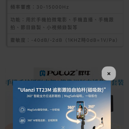
頻率響應：30-15000Hz
功能：用於手機拍微電影、手機直播、手機跟
拍、節目錄製、小視頻錄製等
靈敏度：-40dB/-2dB（1KHZ時0dB=1V/Pa）
×