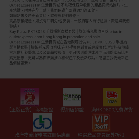
Outlet Express HK 生活百貨城 不能確保客戶收到的產品與網站圖片、生
產地點、附件完全一致。我們保證全部貨源均為正貨。
如網站未及時更新資料，歡迎與我們聯絡。
貨品原箱配送，如沒有註明免/包安裝，一般須客人自行組裝，歡迎與我們
聯絡。
Buy Puluz PKT3023 手機攝影直播套裝 | 腳架補光燈收音咪 price in
outletexpress .com Hong Kong.In promotion and sale.
Outlet Express HK 生活百貨城在香港觀塘提供 Puluz PKT3023 手機攝
影直播套裝 | 腳架補光燈收音咪 在那裡買邊到買或邊度買代理資料及價錢
實惠借批發優惠以及公司學校報價，更可送到香港或澳門而部份產品比團
購更優惠，更可以為你推薦推介相似產品及優點缺點，請留意我們最新產
品價格更新。
【正版正貨】商標認證
優網店認證
滿HKD600免費送貨
政府物流服務署註冊供應商
精選產品會員額外折扣