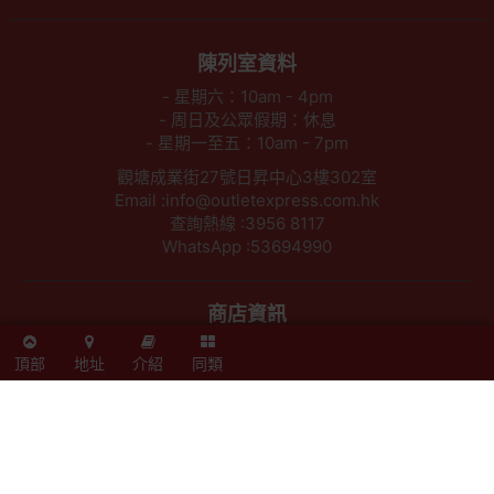
陳列室資料
- 星期六：10am - 4pm
- 周日及公眾假期：休息
- 星期一至五：10am - 7pm
觀塘成業街27號日昇中心3樓302室
Email :info@outletexpress.com.hk
查詢熱線 :3956 8117
WhatsApp :53694990
商店資訊
聯絡我們
頂部
地址
介紹
同類
關於我們
索取報價 公司、學校或機構採購
以公司採購卡(P卡)付款
歡迎成為Outlet Express HK供應商