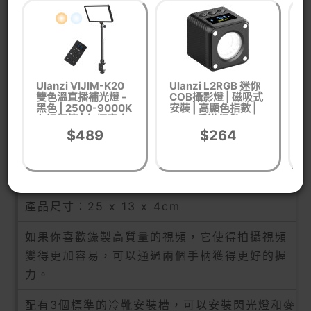
產品介紹
產品特點
品牌：Puluz/胖牛
Ulanzi VIJIM-K20
Ulanzi L2RGB 迷你
U
雙色溫直播補光燈 -
COB攝影燈 | 磁吸式
黑色 | 2500-9000K
安裝 | 高顯色指數 |
光
型號：PKT3023
色溫調節 | 無極亮度
香港行貨
3
調節 | 香港行貨
$489
$264
材質：ABS，PC
產品顏色：藍色
產品尺寸：25 x 13 x 4cm
如果你喜歡錄製高質量的視頻，它使得拍攝視頻
變得更加容易，可以通過兩個手柄獲得更好的握
力。
配有3個標準的冷靴安裝槽，可以安裝閃光燈和麥