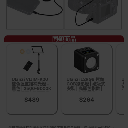
同類商品
Ulanzi VIJIM-K20
Ulanzi L2RGB 迷你
Ul
雙色溫直播補光燈 -
COB攝影燈 | 磁吸式
大
黑色 | 2500-9000K
安裝 | 高顯色指數 |
光燈
色溫調節 | 無極亮度
香港行貨
37
調節 | 香港行貨
視
$489
$264
供應商或代理有機會在沒有通知下更改產品包裝、產地或者一些附件，