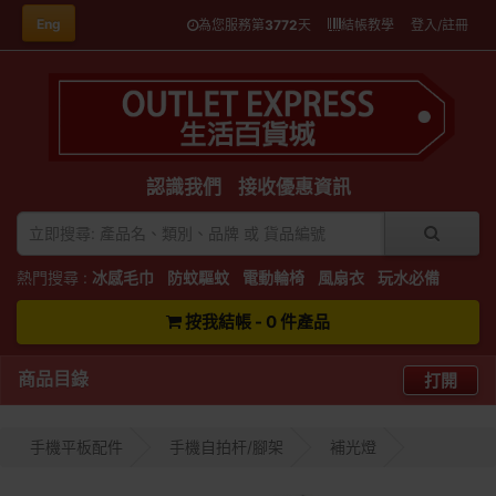
Eng
為您服務第
3772
天
結帳教學
登入/註冊
認識我們
接收優惠資訊
熱門搜尋 :
冰感毛巾
防蚊驅蚊
電動輪椅
風扇衣
玩水必備
按我結帳 - 0 件產品
商品目錄
打開
手機平板配件
手機自拍杆/腳架
補光燈