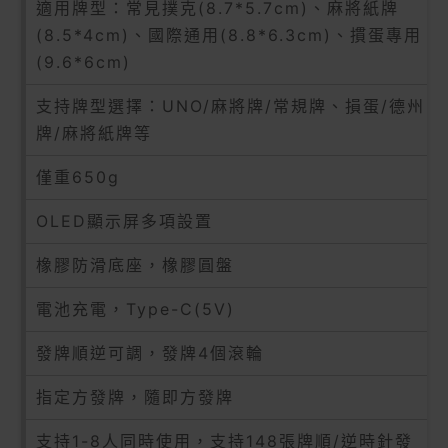
適用牌型：常見撲克(8.7*5.7cm)、麻將紙牌
(8.5*4cm)、國際通用(8.8*6.3cm)、摜蛋專用
(9.6*6cm)
支持牌型選擇：UNO/麻將牌/常規牌、損蛋/德州
牌/麻將紙牌等
僅重650g
OLED顯示屏多項設置
橡膠防滑底座，橡膠圓盤
電池充電，Type-C(5V)
發牌順逆可調，發牌4個滾輪
指定方發牌，隨即方發牌
支持1-8人同時使用，支持148張牌順/逆時針發