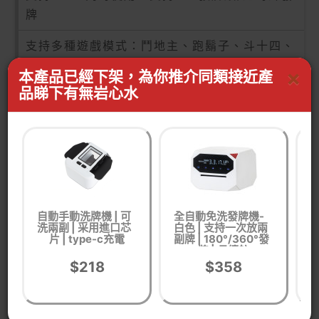
牌
支持多種遊戲模式：鬥地主、跑鬍子、斗十四、
鋤大地、麻將損蛋、德州、牛牛、UNO等
×
本產品已經下架，為你推介同類接近產
品睇下有無岩心水
可額外加配叫牌器(+$50/一個，最多可同事配對
4個使用，可聯絡客服加配查詢)
產品參數
電池: 5000mAh
自動手動洗牌機 | 可
全自動免洗發牌機-
洗兩副 | 采用進口芯
白色 | 支持一次放兩
機
片 | type-c充電
副牌 | 180°/360°發
四
最大發牌數: 100副以上連續發
牌 | 長續航
$218
$358
重量: 650g
充電方式: Type-C(5V)