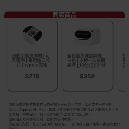
同類商品
自動手動洗牌機 | 可
全自動免洗發牌機-
快
洗兩副 | 采用進口芯
白色 | 支持一次放兩
機 
片 | type-c充電
副牌 | 180°/360°發
四
牌 | 長續航
持
$218
$358
供應商或代理有機會在沒有通知下更改產品包裝、產地或者一些附件，
Outlet Express HK 生活百貨城 不能確保客戶收到的產品與網站圖片、生
產地點、附件完全一致。我們保證全部貨源均為正貨。
如網站未及時更新資料，歡迎與我們聯絡。
貨品原箱配送，如沒有註明免/包安裝，一般須客人自行組裝，歡迎與我們