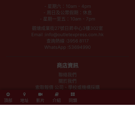
- 星期六：10am - 4pm
- 周日及公眾假期：休息
- 星期一至五：10am - 7pm
觀塘成業街27號日昇中心3樓302室
Email :info@outletexpress.com.hk
查詢熱線 :3956 8117
WhatsApp :53694990
商店資訊
聯絡我們
關於我們
索取報價 公司、學校或機構採購
以公司採購卡(P卡)付款
頂部
地址
影片
介紹
同類
歡迎成為Outlet Express HK供應商
其他資訊