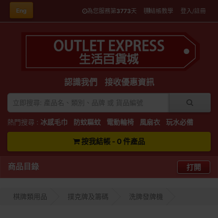
Eng
為您服務第
3773
天
結帳教學
登入/註冊
認識我們
接收優惠資訊
熱門搜尋 :
冰感毛巾
防蚊驅蚊
電動輪椅
風扇衣
玩水必備
按我結帳 - 0 件產品
商品目錄
打開
棋牌類用品
撲克牌及籌碼
洗牌發牌機